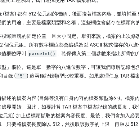
資料。基於上述原因，我們選擇使用 TAR 檔案格式。
 (檔案) 都有 512 位元組的標頭，後面接著檔案內容，並填補至
我們的用途，主要是檔案類型和名稱，這些欄位會儲存在標頭內
存在標頭區塊的固定位置，且大小固定。舉例來說，檔案的上次修
為 12 個位元組。所有數字欄位都會編碼為以 ASCII 格式儲存的
數值欄位呼叫
parseInt()
，確保傳入第二個參數來指出所需的
類型」欄位。這是單一數字的八進位數字，可讓我們瞭解記錄包
 和目錄 (
'5'
) 這兩種記錄類型比較重要。如果處理任意 TAR 
描述的檔案內容 (目錄等沒有自身內容的檔案類型除外)。檔案
組的邊界開始。因此，如要計算 TAR 檔案中檔案記錄的總長度，
2 個位元組) 加上從標頭擷取的檔案內容長度。最後，我們會加入
單，只要將檔案長度除以 512，然後取該數字的上限，再乘以 512