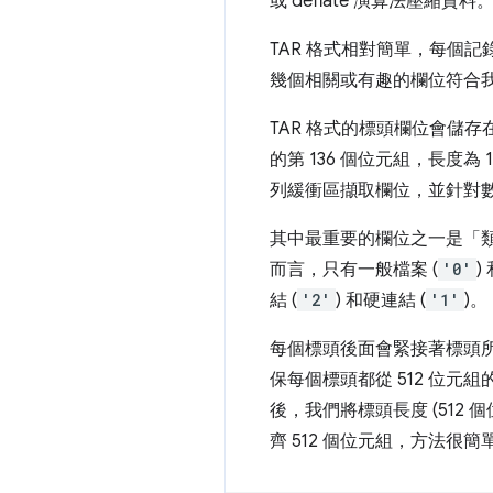
或 deflate 演算法壓縮
TAR 格式相對簡單，每個記錄
幾個相關或有趣的欄位符合
TAR 格式的標頭欄位會儲
的第 136 個位元組，長度
列緩衝區擷取欄位，並針對
其中最重要的欄位之一是「
而言，只有一般檔案 (
'0'
)
結 (
'2'
) 和硬連結 (
'1'
)。
每個標頭後面會緊接著標頭所
保每個標頭都從 512 位元
後，我們將標頭長度 (51
齊 512 個位元組，方法很簡