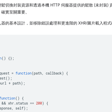
切換封裝資源和透過本機 HTTP 伺服器提供的鬆散 (未封裝)
，確實至關重要。
器的基本設計，並移除錯誤處理和更進階的 XHR/圖片載入程
n
()
{};
quest
=
function
(
path
,
callback
)
{
est
();
eurl
+
path
);
function
()
{
 && 
xhr
.
status
==
200
)
{
sponse
,
self
);