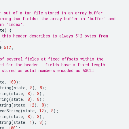
r out of a tar file stored in an array buffer.
ining two fields: the array buffer in 'buffer' and
in 'index'.
te
)
{
 this header describes is always 512 bytes from
r
+
512
;
of several fields at fixed offsets within the
ed for the header.  fields have a fixed length.
 stored as octal numbers encoded as ASCII
te
,
100
);
tring
(
state
,
8
),
8
);
ring
(
state
,
8
),
8
);
ring
(
state
,
8
),
8
);
tring
(
state
,
12
),
8
);
eadString
(
state
,
12
),
8
);
ring
(
state
,
8
),
8
);
tring
(
state
,
1
),
8
);
te
,
100
);