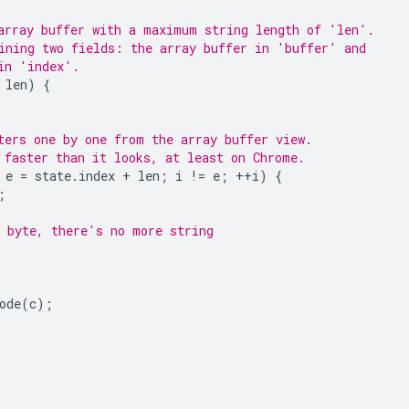
array buffer with a maximum string length of 'len'.
ining two fields: the array buffer in 'buffer' and
in 'index'.
len
)
{
ters one by one from the array buffer view.
 faster than it looks, at least on Chrome.
e
=
state
.
index
+
len
;
i
!=
e
;
++
i
)
{
;
 byte, there's no more string
ode
(
c
);