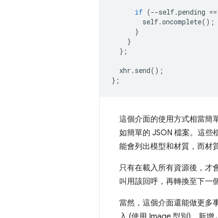
if
(
--
self
.
pending
==
self
.
oncomplete
();
}
}
};
xhr
.
send
();
};
這個介面的使用方式相當簡
如簡單的 JSON 檔案。
能會列出模型和材質，而材
只有在載入所有資源後，才
叫用該回呼，再轉換至下一
當然，這個介面還能做更多
入 (使用 Image 型別)、