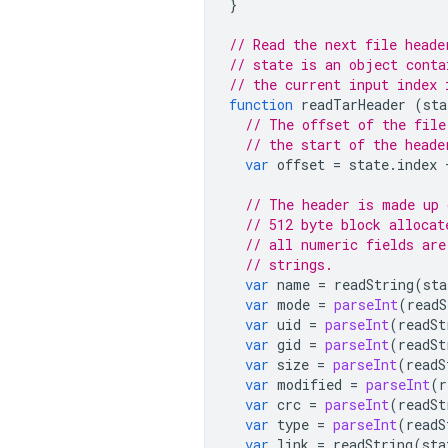
}
// Read the next file heade
// state is an object conta
// the current input index 
function
readTarHeader
(
sta
// The offset of the file
// the start of the heade
var
offset
=
state
.
index
// The header is made up 
// 512 byte block allocat
// all numeric fields are
// strings.
var
name
=
readString
(
sta
var
mode
=
parseInt
(
readS
var
uid
=
parseInt
(
readSt
var
gid
=
parseInt
(
readSt
var
size
=
parseInt
(
readS
var
modified
=
parseInt
(
r
var
crc
=
parseInt
(
readSt
var
type
=
parseInt
(
readS
var
link
=
readString
(
sta