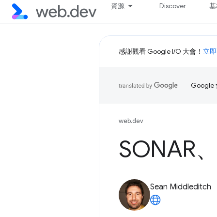
資源
Discover
基
感謝觀看 Google I/O 大會！
立即
Goog
web.dev
SONAR
Sean Middleditch