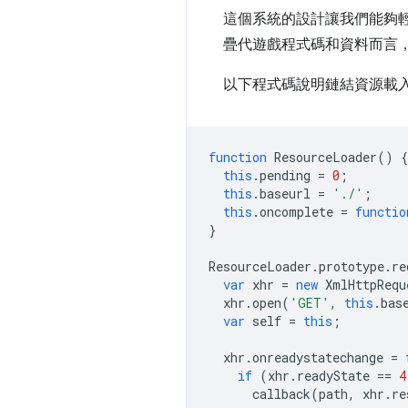
這個系統的設計讓我們能夠輕鬆
疊代遊戲程式碼和資料而言
以下程式碼說明鏈結資源載入
function
ResourceLoader
()
{
this
.
pending
=
0
;
this
.
baseurl
=
'./'
;
this
.
oncomplete
=
functio
}
ResourceLoader
.
prototype
.
re
var
xhr
=
new
XmlHttpRequ
xhr
.
open
(
'GET'
,
this
.
bas
var
self
=
this
;
xhr
.
onreadystatechange
=
if
(
xhr
.
readyState
==
4
callback
(
path
,
xhr
.
re