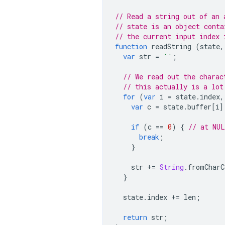
// Read a string out of an 
// state is an object conta
// the current input index 
function
readString
(
state
,
var
str
=
''
;
// We read out the charac
// this actually is a lot
for
(
var
i
=
state
.
index
,
var
c
=
state
.
buffer
[
i
]
if
(
c
==
0
)
{
// at NUL
break
;
}
str
+=
String
.
fromCharC
}
state
.
index
+=
len
;
return
str
;