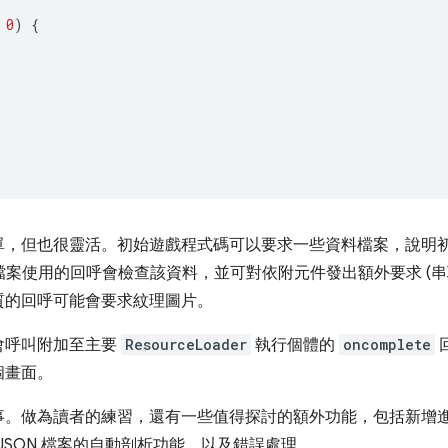
0
)
{
單，但也很靈活。初始遊戲程式碼可以要求一些資料檔案，說明
這些檔案使用的回呼會檢查該資料，並可對依附元件發出額外要求 (
質的回呼可能會要求紋理圖片。
會呼叫附加至主要
ResourceLoader
執行個體的
oncomplete
個畫面。
事。做為讀者的練習，還有一些值得探討的額外功能，包括新增進
新增 JSON 檔案的自動剖析功能，以及錯誤處理。