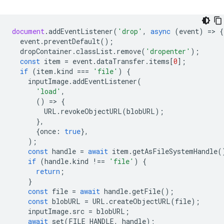
document
.
addEventListener
(
'drop'
,
async
(
event
)
=
>
{
event
.
preventDefault
();
dropContainer
.
classList
.
remove
(
'dropenter'
);
const
item
=
event
.
dataTransfer
.
items
[
0
];
if
(
item
.
kind
===
'file'
)
{
inputImage
.
addEventListener
(
'load'
,
()
=
>
{
URL
.
revokeObjectURL
(
blobURL
);
},
{
once
:
true
},
);
const
handle
=
await
item
.
getAsFileSystemHandle
(
if
(
handle
.
kind
!==
'file'
)
{
return
;
}
const
file
=
await
handle
.
getFile
();
const
blobURL
=
URL
.
createObjectURL
(
file
);
inputImage
.
src
=
blobURL
;
await
set
(
FILE_HANDLE
,
handle
);