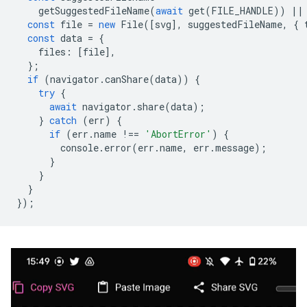
getSuggestedFileName
(
await
get
(
FILE_HANDLE
))
||
const
file
=
new
File
([
svg
],
suggestedFileName
,
{
const
data
=
{
files
:
[
file
],
};
if
(
navigator
.
canShare
(
data
))
{
try
{
await
navigator
.
share
(
data
);
}
catch
(
err
)
{
if
(
err
.
name
!==
'AbortError'
)
{
console
.
error
(
err
.
name
,
err
.
message
);
}
}
}
});