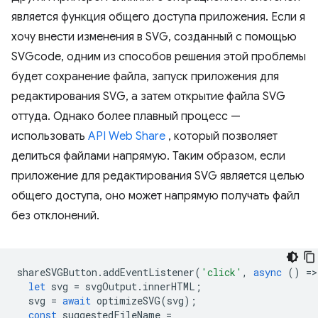
является функция общего доступа приложения. Если я
хочу внести изменения в SVG, созданный с помощью
SVGcode, одним из способов решения этой проблемы
будет сохранение файла, запуск приложения для
редактирования SVG, а затем открытие файла SVG
оттуда. Однако более плавный процесс —
использовать
API Web Share
, который позволяет
делиться файлами напрямую. Таким образом, если
приложение для редактирования SVG является целью
общего доступа, оно может напрямую получать файл
без отклонений.
shareSVGButton
.
addEventListener
(
'click'
,
async
()
=
>
let
svg
=
svgOutput
.
innerHTML
;
svg
=
await
optimizeSVG
(
svg
);
const
suggestedFileName
=