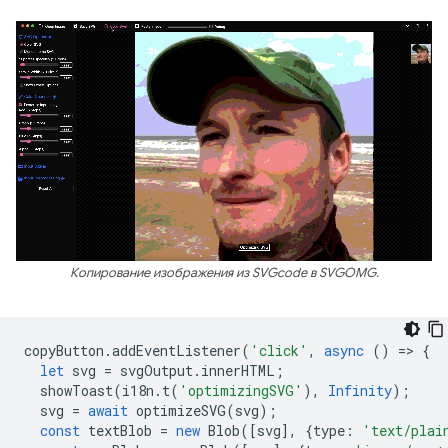
Копирование изображения из SVGcode в SVGOMG.
copyButton
.
addEventListener
(
'click'
,
async
()
=
>
{
let
svg
=
svgOutput
.
innerHTML
;
showToast
(
i18n
.
t
(
'optimizingSVG'
),
Infinity
);
svg
=
await
optimizeSVG
(
svg
);
const
textBlob
=
new
Blob
([
svg
],
{
type
:
'text/plai