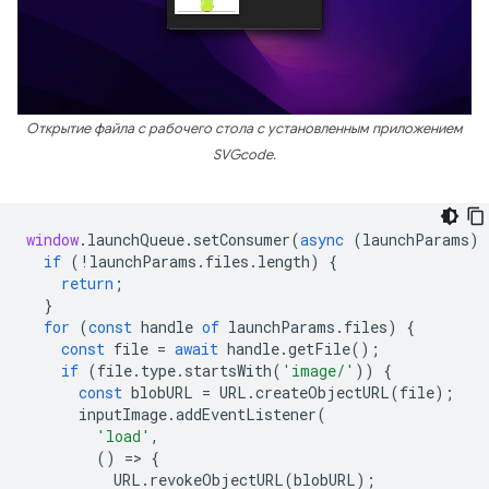
Открытие файла с рабочего стола с установленным приложением
SVGcode.
window
.
launchQueue
.
setConsumer
(
async
(
launchParams
)
if
(
!
launchParams
.
files
.
length
)
{
return
;
}
for
(
const
handle
of
launchParams
.
files
)
{
const
file
=
await
handle
.
getFile
();
if
(
file
.
type
.
startsWith
(
'image/'
))
{
const
blobURL
=
URL
.
createObjectURL
(
file
);
inputImage
.
addEventListener
(
'load'
,
()
=
>
{
URL
.
revokeObjectURL
(
blobURL
);