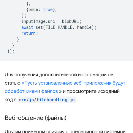
},
{
once
:
true
},
);
inputImage
.
src
=
blobURL
;
await
set
(
FILE_HANDLE
,
handle
);
return
;
}
}
});
Для получения дополнительной информации см.
статью
«Пусть установленные веб-приложения будут
обработчиками файлов
» и просмотрите исходный
код в
src/js/filehandling.js
.
Веб-общение (файлы)
Другим примером слияния с операционной системой