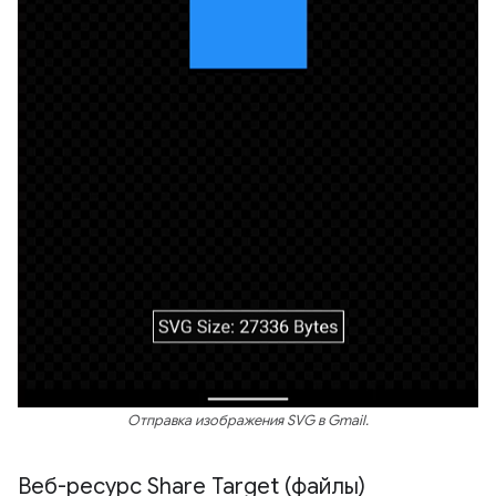
Отправка изображения SVG в Gmail.
Веб-ресурс Share Target (файлы)