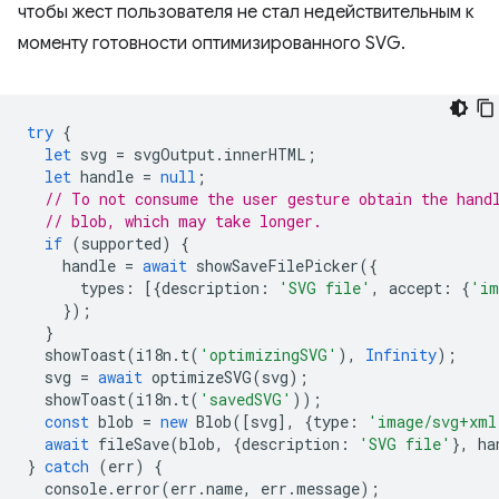
чтобы жест пользователя не стал недействительным к
моменту готовности оптимизированного SVG.
try
{
let
svg
=
svgOutput
.
innerHTML
;
let
handle
=
null
;
// To not consume the user gesture obtain the hand
// blob, which may take longer.
if
(
supported
)
{
handle
=
await
showSaveFilePicker
({
types
:
[{
description
:
'SVG file'
,
accept
:
{
'im
});
}
showToast
(
i18n
.
t
(
'optimizingSVG'
),
Infinity
);
svg
=
await
optimizeSVG
(
svg
);
showToast
(
i18n
.
t
(
'savedSVG'
));
const
blob
=
new
Blob
([
svg
],
{
type
:
'image/svg+xml
await
fileSave
(
blob
,
{
description
:
'SVG file'
},
ha
}
catch
(
err
)
{
console
.
error
(
err
.
name
,
err
.
message
);