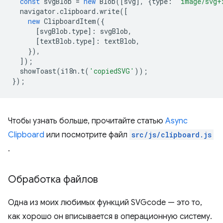
const
svgBlob
=
new
Blob
([
svg
],
{
type
:
'image/svg+
navigator
.
clipboard
.
write
([
new
ClipboardItem
({
[
svgBlob
.
type
]
:
svgBlob
,
[
textBlob
.
type
]
:
textBlob
,
}),
]);
showToast
(
i18n
.
t
(
'copiedSVG'
));
});
Чтобы узнать больше, прочитайте статью
Async
Clipboard
или посмотрите файл
src/js/clipboard.js
.
Обработка файлов
Одна из моих любимых функций SVGcode — это то,
как хорошо он вписывается в операционную систему.