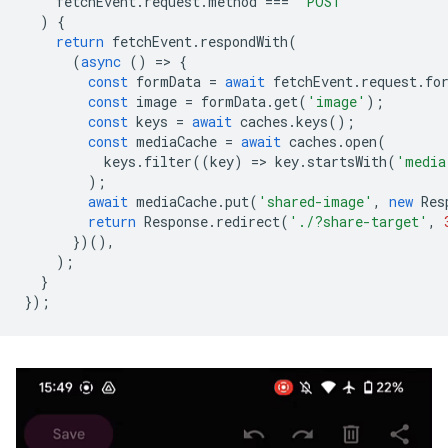
fetchEvent
.
request
.
method
===
'POST'
)
{
return
fetchEvent
.
respondWith
(
(
async
()
=
>
{
const
formData
=
await
fetchEvent
.
request
.
fo
const
image
=
formData
.
get
(
'image'
);
const
keys
=
await
caches
.
keys
();
const
mediaCache
=
await
caches
.
open
(
keys
.
filter
((
key
)
=
>
key
.
startsWith
(
'media
);
await
mediaCache
.
put
(
'shared-image'
,
new
Res
return
Response
.
redirect
(
'./?share-target'
,
})(),
);
}
});