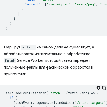
"accept"
:
[
"image/jpeg"
,
"image/png"
,
"im
}
]
}
}
}
Маршрут
action
на самом деле не существует, а
обрабатывается исключительно в обработчике
fetch
Service Worker, который затем передает
полученные файлы для фактической обработки в
приложении.
self
.
addEventListener
(
'fetch'
,
(
fetchEvent
)
=
>
{
if
(
fetchEvent
.
request
.
url
.
endsWith
(
'/share-target/'