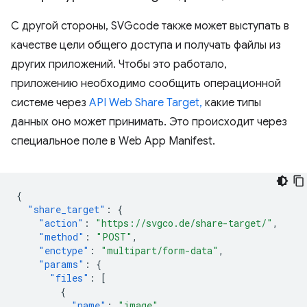
С другой стороны, SVGcode также может выступать в
качестве цели общего доступа и получать файлы из
других приложений. Чтобы это работало,
приложению необходимо сообщить операционной
системе через
API Web Share Target,
какие типы
данных оно может принимать. Это происходит через
специальное поле в Web App Manifest.
{
"share_target"
:
{
"action"
:
"https://svgco.de/share-target/"
,
"method"
:
"POST"
,
"enctype"
:
"multipart/form-data"
,
"params"
:
{
"files"
:
[
{
"name"
:
"image"
,