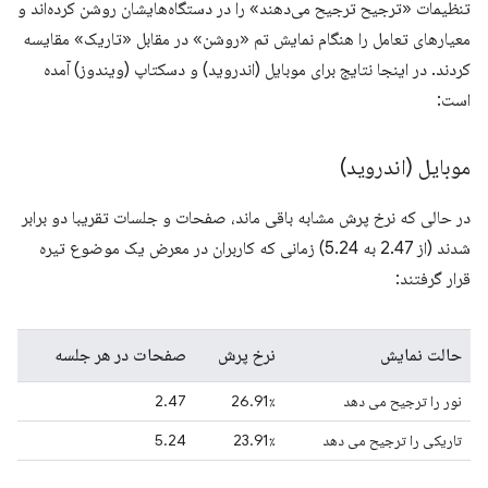
تنظیمات «ترجیح ترجیح می‌دهند» را در دستگاه‌هایشان روشن کرده‌اند و
معیارهای تعامل را هنگام نمایش تم «روشن» در مقابل «تاریک» مقایسه
کردند. در اینجا نتایج برای موبایل (اندروید) و دسکتاپ (ویندوز) آمده
است:
موبایل (اندروید)
در حالی که نرخ پرش مشابه باقی ماند، صفحات و جلسات تقریبا دو برابر
شدند (از 2.47 به 5.24) زمانی که کاربران در معرض یک موضوع تیره
قرار گرفتند:
حالت نمایش
نرخ پرش
صفحات در هر جلسه
نور را ترجیح می دهد
26.91٪
2.47
تاریکی را ترجیح می دهد
23.91٪
5.24