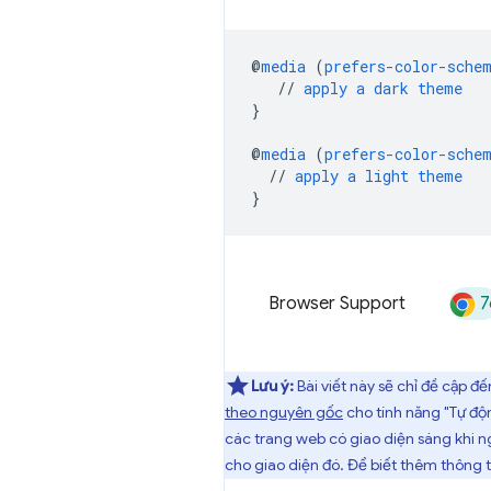
@
media
(
prefers-color-sche
//
apply
a
dark
theme
}
@
media
(
prefers-color-sche
//
apply
a
light
theme
}
7
Browser Support
Lưu ý:
Bài viết này sẽ chỉ đề cập 
theo nguyên gốc
cho tính năng "Tự độn
các trang web có giao diện sáng khi n
cho giao diện đó. Để biết thêm thông 