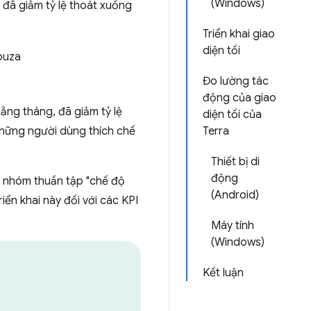
(Windows)
a đã giảm tỷ lệ thoát xuống
Triển khai giao
diện tối
ouza
Đo lường tác
động của giao
hằng tháng, đã giảm tỷ lệ
diện tối của
những người dùng thích chế
Terra
Thiết bị di
động
ủa nhóm thuần tập "chế độ
(Android)
riển khai này đối với các KPI
Máy tính
(Windows)
Kết luận