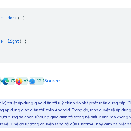
me
:
dark
)
{
me
:
light
)
{
6
79
67
12.1
Source
đến kỹ thuật áp dụng giao diện tối tuỳ chỉnh do nhà phát triển cung cấp
g áp dụng giao diện tối" trên Android. Trong đó, trình duyệt sẽ áp dụng
gười dùng đã chọn sử dụng giao diện tối trong hệ điều hành mà không y
tin về "Chế độ tự động chuyển sang tối của Chrome", hãy xem
bài viết n