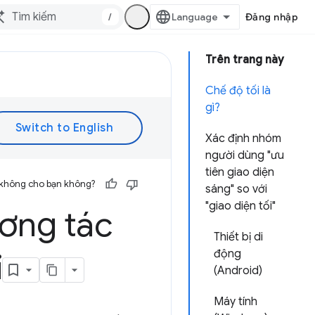
/
Đăng nhập
Trên trang này
Chế độ tối là
gì?
Xác định nhóm
người dùng "ưu
tiên giao diện
 không cho bạn không?
sáng" so với
"giao diện tối"
ương tác
Thiết bị di
i
động
(Android)
Máy tính