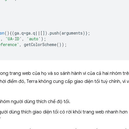
on
(){(
ga
.
q
=
ga
.
q
||
[]).
push
(
arguments
)};
'
,
'UA-ID'
,
'auto'
);
eference'
,
getColorScheme
());
trong trang web của họ và so sánh hành vi của cả hai nhóm trên
hời điểm đó, Terra không cung cấp giao diện tối tuỳ chỉnh, vì
hóm người dùng thích chế độ tối.
gười dùng thích giao diện tối có rời khỏi trang web nhanh hơn
?