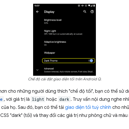
Chế độ cài đặt giao diện tối trên Android Q.
 hơn cho những người dùng thích "chế độ tối", bạn có thể sử 
me
, với giá trị là
light
hoặc
dark
. Truy vấn nội dung nghe nh
ị của họ. Sau đó, bạn có thể tải
giao diện tối tuỳ chỉnh
cho nhữn
p CSS "dark" (tối) và thay đổi các giá trị như phông chữ và mà