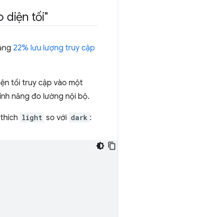
 diện tối"
oảng
22% lưu lượng truy cập
iện tối truy cập vào một
ính năng đo lường nội bộ.
 thích
light
so với
dark
: