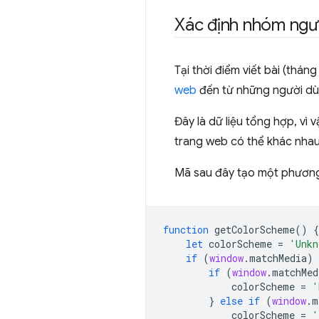
Xác định nhóm người
Tại thời điểm viết bài (thán
web
đến từ những người dùng
Đây là dữ liệu tổng hợp, vì 
trang web có thể khác nhau.
Mã sau đây tạo một phương 
function
getColorScheme
()
{
let
colorScheme
=
'Unkn
if
(
window
.
matchMedia
)
if
(
window
.
matchMed
colorScheme
=
'
}
else
if
(
window
.
m
colorScheme
=
'