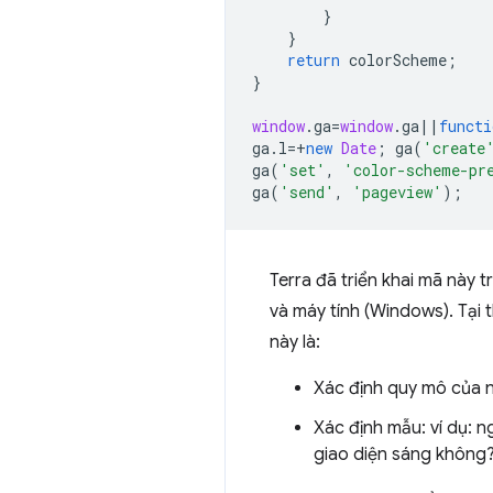
}
}
return
colorScheme
;
}
window
.
ga
=
window
.
ga
||
functi
ga
.
l
=+
new
Date
;
ga
(
'create
ga
(
'set'
,
'color-scheme-pr
ga
(
'send'
,
'pageview'
);
Terra đã triển khai mã này 
và máy tính (Windows). Tại t
này là:
Xác định quy mô của n
Xác định mẫu: ví dụ: n
giao diện sáng không