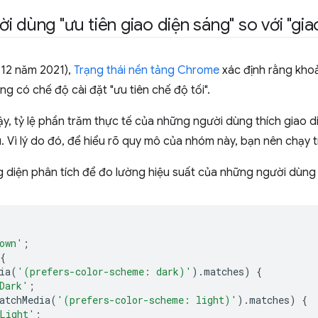
 dùng "ưu tiên giao diện sáng" so với "giao
g 12 năm 2021),
Trạng thái nền tảng Chrome
xác định rằng kh
 có chế độ cài đặt "ưu tiên chế độ tối".
vậy, tỷ lệ phần trăm thực tế của những người dùng thích giao d
 Vì lý do đó, để hiểu rõ quy mô của nhóm này, bạn nên chạy t
diện phân tích để đo lường hiệu suất của những người dùng
own'
;
{
ia
(
'(prefers-color-scheme: dark)'
).
matches
)
{
Dark'
;
atchMedia
(
'(prefers-color-scheme: light)'
).
matches
)
{
Light'
;