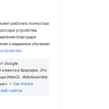
может работать полностью
цессора устройства.
ователем благодаря
бнее о машинном обучении
 устройстве
.
от Google,
 клиента в браузере. Это
энда WebGL, WebAssembly
ью».
—
Как Adobe
 веб-сайтов