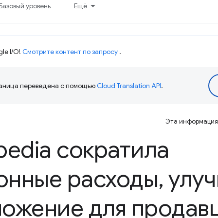
Базовый уровень
Ещё
le I/O!
Смотрите контент по запросу
.
аница переведена с помощью
Cloud Translation API
.
Эта информация 
pedia сократила
онные расходы
,
улуч
ожение для продавц