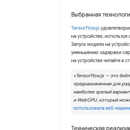
Выбранная технолог
TensorFlow.js
удовлетворил
на устройстве, используя
Запуск модели на устройс
уменьшению задержки сер
на устройстве читайте в с
«TensorFlow.js — это би
предназначенная для разр
наиболее зрелый вариан
и WebGPU, который можн
использовала веб-машинн
Техническая реализа