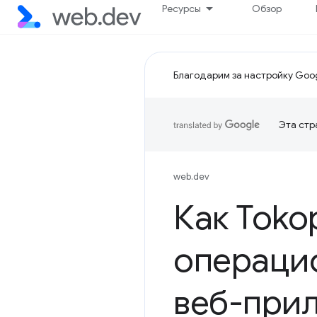
Ресурсы
Обзор
Благодарим за настройку Goog
Эта стр
web.dev
Как Toko
операци
веб-прил