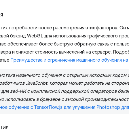
ия
 их потребности после рассмотрения этих факторов. Он 
 свой бэкэнд WebGL для использования графического про
тве обеспечивает более быструю обратную связь с польз
вера и снижает стоимость вычислений на сервере. Подро
татье
Преимущества и ограничения машинного обучения на
блиотека машинного обучения с открытым исходным кодом 
аботчиков JavaScript, которая может работать на стороне
т для веб-ИИ с комплексной поддержкой операторов бэк
о использовать в браузере с высокой производительност
ое обучение с TensorFlow.js для улучшения Photoshop для
ция