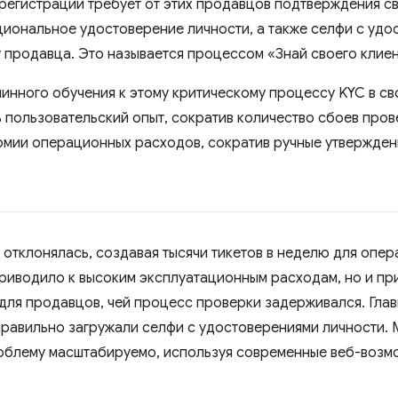
регистрации требует от этих продавцов подтверждения с
циональное удостоверение личности, а также селфи с удо
 продавца. Это называется процессом «Знай своего клиен
нного обучения к этому критическому процессу KYC в св
ь пользовательский опыт, сократив количество сбоев пров
мии операционных расходов, сократив ручные утверждени
 отклонялась, создавая тысячи тикетов в неделю для опер
приводило к высоким эксплуатационным расходам, но и пр
для продавцов, чей процесс проверки задерживался. Гла
правильно загружали селфи с удостоверениями личности. M
роблему масштабируемо, используя современные веб-возм