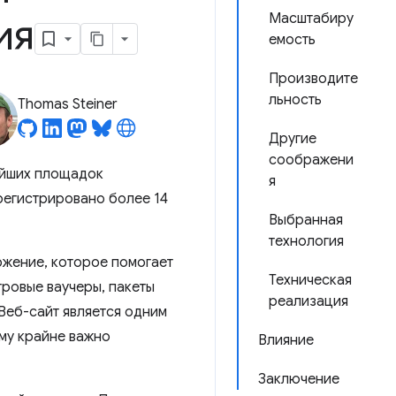
ия
Масштабиру
емость
Производите
льность
Thomas Steiner
Другие
соображени
ейших площадок
я
регистрировано более 14
Выбранная
технология
ожение, которое помогает
Техническая
гровые ваучеры, пакеты
реализация
 Веб-сайт является одним
ому крайне важно
Влияние
Заключение