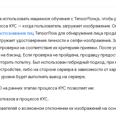
 использовать машинное обучение с TensorFlow.js, чтобы 
сса KYC — когда пользователь загружает изображения. О
аспознавания лиц
TensorFlow для обнаружения лица прод
агружает удостоверение личности и селфи-изображения. 
проверки на соответствие их критериям приемки. После 
 на бэкэнд. Если проверка не пройдена, продавцу предо
торить попытку. Был использован гибридный подход, при
устройстве, либо на стороне сервера в зависимости от ха
 уровня будет выполнять вывод на сервере.
 на ранних этапах процесса KYC позволяет им:
 отказов в процессе KYC.
вателей о возможном отклонении их изображений на осн