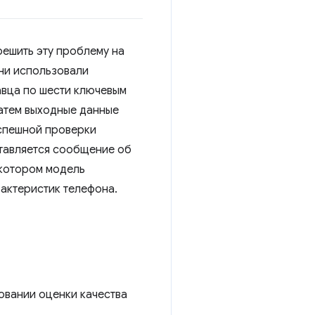
решить эту проблему на
ни использовали
авца по шести ключевым
Затем выходные данные
успешной проверки
ставляется сообщение об
 котором модель
рактеристик телефона.
овании оценки качества