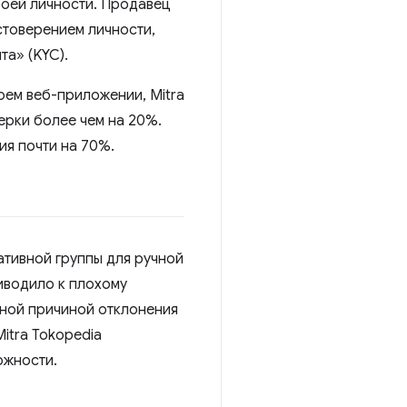
воей личности. Продавец
стоверением личности,
та» (KYC).
оем веб-приложении, Mitra
ерки более чем на 20%.
я почти на 70%.
ативной группы для ручной
иводило к плохому
вной причиной отклонения
itra Tokopedia
ожности.