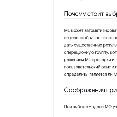
Почему стоит вы
ML может автоматизироват
нецелесообразно выполнят
дать существенных результ
операционную группу, ко
решением ML проверки изо
пользовательский опыт и 
определить, является ли
Соображения при
При выборе модели МО уч