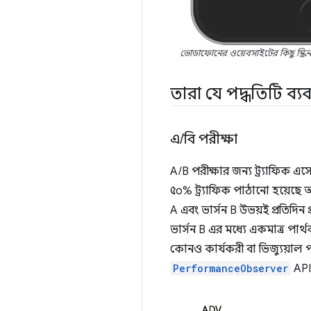
ভোডাফোনের ওয়েবসাইটের কিছু স্ক্রি
তারা যে পদ্ধতিটি ব্
এ
/
বি পরীক্ষা
A/B পরীক্ষার জন্য ট্র্যাফিক এস
৫০% ট্র্যাফিক পাঠানো হয়েছে 
A এবং ভার্সন B উভয়ই প্রতিদিন
ভার্সন B এর মধ্যে একমাত্র পার্
কোনও কার্যকরী বা ভিজ্যুয়াল
PerformanceObserver
API