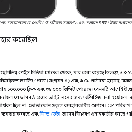
নশট। মনে রাখবেন যে এগুলি A/B পরীক্ষার সংস্করণ A এবং সংস্করণ B
নয়
। উভয় সংস্করণই 
যবহার করেছিল
েছে বিভিন্ন পেইড মিডিয়া চ্যানেল থেকে, যার মধ্যে রয়েছে ডিসপ্লে, iOS
অপ্টিমাইজড ল্যান্ডিং পেজে (সংস্করণ A) এবং ৫০% পাঠানো হয়েছে বেসল
 প্রায় ১০০,০০০ ক্লিক এবং ৩৪,০০০ ভিজিট পেয়েছে। যেমনটি আগেই উল্লে
থক্য ছিল যে ভার্সন A ওয়েব ভাইটালসের জন্য অপ্টিমাইজ করা হয়েছিল। এর
 পার্থক্য ছিল না। ভোডাফোন প্রকৃত ব্যবহারকারীর সেশনে LCP পরিমাপ
 ব্যবহার করেছে এবং
ফিল্ড ডেটা
তাদের বিশ্লেষণ প্রদানকারীর কাছে পাঠ