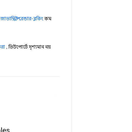
ে
জাভাস্ক্রিপ্ট রেন্ডার-ব্লকিং
কম
করা
, ভিউপোর্টে দৃশ্যমান নয়