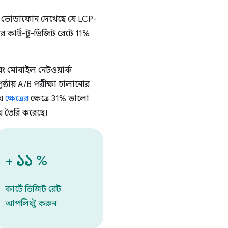
রে, ভোডাফোন দেখেছে যে LCP-
ের কার্ট-টু-ভিজিট রেটে 11%
বং মোবাইল নেটওয়ার্ক
্ঠায় A/B পরীক্ষা চালানোর
য়
ক্ষেত্রের
ক্ষেত্রে 31% ভালো
় তৈরি করেছে।
১১
+
%
কার্টে ভিজিট রেট
আপলিফ্ট করুন