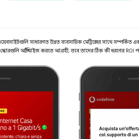
সাইটগুলি সাধারণত উন্নত ব্যবসায়িক মেট্রিক্সের সাথে সম্পর্কিত এবং ব
স্কোরগুলি অপ্টিমাইজ করতে আগ্রহী, তবে তাদের ঠিক কী ধরণের ROI পা