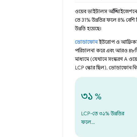
ওয়েব ভাইটালস অপ্টিমাইজেশনে
তে 31% উন্নতির ফলে 8% বেশি ব
উন্নতি হয়েছে।
ভোডাফোন
ইউরোপ ও আফ্রিকার 
পরিচালনা করে এবং আরও ৪৮টি দে
মাধ্যমে (যেখানে সংস্করণ A ওয
LCP স্কোর ছিল), ভোডাফোন নির্
৩১
%
LCP-তে ৩১% উন্নতির
ফলে…