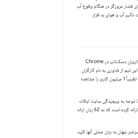
ای فشار مرورگر در هنگام وقوع آب
ت تأثیر آب و هوای بد قرار
برای مقیاس‌بندی سریع، The Weather Channel اعلان‌های فشاری را برای کاربران وب تلفن همراه در اندروید و کاربران دسک‌تاپ در Chrome
ن تیم از فناوری به نام کارگران
خدمات برای ارائه پردازش آفلاین و ارسال سریع پیام ها استفاده کرد. در عرض سه ماه، The Weather Channel تقریباً 1 میلیون کاربر را مشاهده
 سفر کامل برای ساختن یک برنامه وب پیشرفته (PWA) ادامه دادند. با توجه به پیچیدگی سایت ایالات
متحده، Weather ابتدا به سایت های بین المللی خود روی آورد و اکنون برنامه های وب پیشرفته را در 178 کشور ارائه کرده است که به 62 زبان ارائه
اطلاعات آب و هوا برای مردم سراسر جهان به زبان محلی آنها کلید