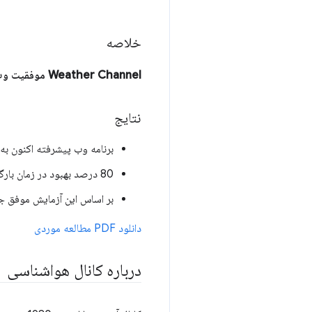
خلاصه
Weather Channel موفقیت وب تلفن همراه را با برنامه وب پیشرو می بیند که به 62 زبان در 178 کشور راه اندازی می شود.
نتایج
برنامه وب پیشرفته اکنون به 62 زبان و 178 کشور در دسترس اس
80 درصد بهبود در زمان بارگذاری
بر اساس این آزمایش موفق جهانی، این تیم PWA را به سایت ایالات متحد
دانلود PDF مطالعه موردی
درباره کانال هواشناسی