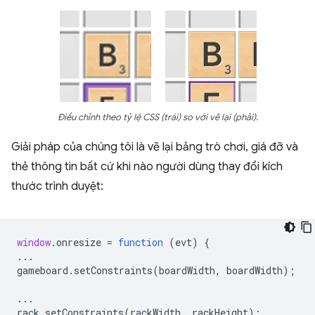
Điều chỉnh theo tỷ lệ CSS (trái) so với vẽ lại (phải).
Giải pháp của chúng tôi là vẽ lại bảng trò chơi, giá đỡ và
thẻ thông tin bất cứ khi nào người dùng thay đổi kích
thước trình duyệt:
window
.
onresize
=
function
(
evt
)
{
...
gameboard
.
setConstraints
(
boardWidth
,
boardWidth
);
...
rack
.
setConstraints
(
rackWidth
,
rackHeight
);