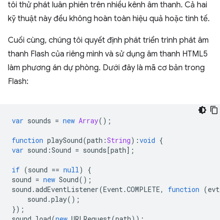
tôi thử phát luân phiên trên nhiều kênh âm thanh. Cả hai
kỹ thuật này đều không hoàn toàn hiệu quả hoặc tinh tế.
Cuối cùng, chúng tôi quyết định phát triển trình phát âm
thanh Flash của riêng mình và sử dụng âm thanh HTML5
làm phương án dự phòng. Dưới đây là mã cơ bản trong
Flash:
var
sounds
=
new
Array
();
function
playSound
(
path
:
String
)
:
void
{
var
sound
:
Sound
=
sounds
[
path
];
if
(
sound
==
null
)
{
sound
=
new
Sound
();
sound
.
addEventListener
(
Event
.
COMPLETE
,
function
(
evt
sound
.
play
();
});
sound
.
load
(
new
URLRequest
(
path
));