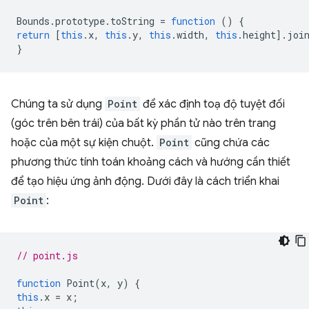
Bounds
.
prototype
.
toString
=
function
()
{
return
[
this
.
x
,
this
.
y
,
this
.
width
,
this
.
height
].
joi
}
Chúng ta sử dụng
Point
để xác định toạ độ tuyệt đối
(góc trên bên trái) của bất kỳ phần tử nào trên trang
hoặc của một sự kiện chuột.
Point
cũng chứa các
phương thức tính toán khoảng cách và hướng cần thiết
để tạo hiệu ứng ảnh động. Dưới đây là cách triển khai
Point
:
// point.js
function
Point
(
x
,
y
)
{
this
.
x
=
x
;