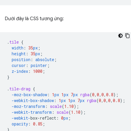
Dưới đây là CSS tương ứng:
.
tile
{
width
:
35
px
;
height
:
35
px
;
position
:
absolute
;
cursor
:
pointer
;
z-index
:
1000
;
}
.
tile-drag
{
-moz-
box-shadow
:
1
px
1
px
7
px
rgba
(
0
,
0
,
0
,
0.8
);
-webkit-
box-shadow
:
1
px
1
px
7
px
rgba
(
0
,
0
,
0
,
0.8
);
-moz-
transform
:
scale
(
1.10
);
-webkit-
transform
:
scale
(
1.10
);
-webkit-
box-reflect
:
0
px
;
opacity
:
0.85
;
}