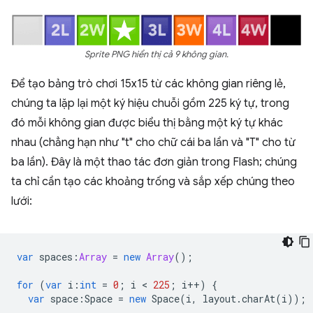
Sprite PNG hiển thị cả 9 không gian.
Để tạo bảng trò chơi 15x15 từ các không gian riêng lẻ,
chúng ta lặp lại một ký hiệu chuỗi gồm 225 ký tự, trong
đó mỗi không gian được biểu thị bằng một ký tự khác
nhau (chẳng hạn như "t" cho chữ cái ba lần và "T" cho từ
ba lần). Đây là một thao tác đơn giản trong Flash; chúng
ta chỉ cần tạo các khoảng trống và sắp xếp chúng theo
lưới:
var
spaces
:
Array
=
new
Array
();
for
(
var
i
:
int
=
0
;
i
 < 
225
;
i
++
)
{
var
space
:
Space
=
new
Space
(
i
,
layout
.
charAt
(
i
));
...