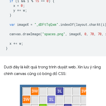
if
(
i
 && 
i
%
15
==
0
)
{
x
=
0
;
y
+=
w
;
}
var
imageX
=
"_dDFtTqQxm"
.
indexOf
(
layout
.
charAt
(
i
canvas
.
drawImage
(
"spaces.png"
,
imageX
,
0
,
70
,
70
,
x
+=
w
;
}
Dưới đây là kết quả trong trình duyệt web. Xin lưu ý rằng
chính canvas cũng có bóng đổ CSS: