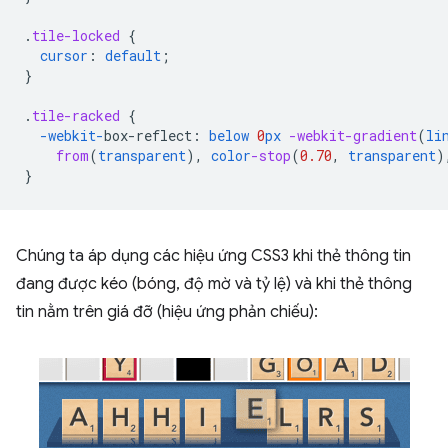
.
tile-locked
{
cursor
:
default
;
}
.
tile-racked
{
-webkit-
box-reflect
:
below
0
px
-webkit-
gradient
(
li
from
(
transparent
),
color
-stop
(
0.70
,
transparent
)
}
Chúng ta áp dụng các hiệu ứng CSS3 khi thẻ thông tin
đang được kéo (bóng, độ mờ và tỷ lệ) và khi thẻ thông
tin nằm trên giá đỡ (hiệu ứng phản chiếu):