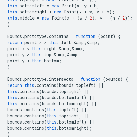
this
.
bottomleft
=
new
Point
(
x
,
y
+
h
);
this
.
bottomright
=
new
Point
(
x
+
w
,
y
+
h
);
this
.
middle
=
new
Point
(
x
+
(
w
/
2
),
y
+
(
h
/
2
));
}
Bounds
.
prototype
.
contains
=
function
(
point
)
{
return
point
.
x
 > 
this
.
left
&
amp
;
&
amp
;
point
.
x
 < 
this
.
right
&
amp
;
&
amp
;
point
.
y
 > 
this
.
top
&
amp
;
&
amp
;
point
.
y
 < 
this
.
bottom
;
}
Bounds
.
prototype
.
intersects
=
function
(
bounds
)
{
return
this
.
contains
(
bounds
.
topleft
)
||
this
.
contains
(
bounds
.
topright
)
||
this
.
contains
(
bounds
.
bottomleft
)
||
this
.
contains
(
bounds
.
bottomright
)
||
bounds
.
contains
(
this
.
topleft
)
||
bounds
.
contains
(
this
.
topright
)
||
bounds
.
contains
(
this
.
bottomleft
)
||
bounds
.
contains
(
this
.
bottomright
);
}