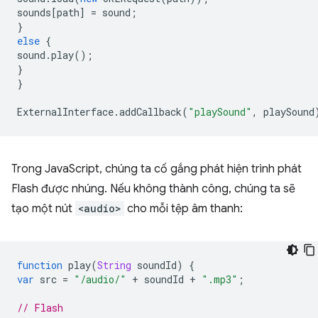
sounds
[
path
]
=
sound
;
}
else
{
sound
.
play
();
}
}
ExternalInterface
.
addCallback
(
"playSound"
,
playSound
Trong JavaScript, chúng ta cố gắng phát hiện trình phát
Flash được nhúng. Nếu không thành công, chúng ta sẽ
tạo một nút
<audio>
cho mỗi tệp âm thanh:
function
play
(
String
soundId
)
{
var
src
=
"/audio/"
+
soundId
+
".mp3"
;
// Flash