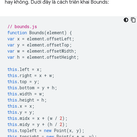
hay không. Dưới đây là cách triển khai Bounds:
// bounds.js
function
Bounds
(
element
)
{
var
x
=
element
.
offsetLeft
;
var
y
=
element
.
offsetTop
;
var
w
=
element
.
offsetWidth
;
var
h
=
element
.
offsetHeight
;
this
.
left
=
x
;
this
.
right
=
x
+
w
;
this
.
top
=
y
;
this
.
bottom
=
y
+
h
;
this
.
width
=
w
;
this
.
height
=
h
;
this
.
x
=
x
;
this
.
y
=
y
;
this
.
midx
=
x
+
(
w
/
2
);
this
.
midy
=
y
+
(
h
/
2
);
this
.
topleft
=
new
Point
(
x
,
y
);
this
.
topright
=
new
Point
(
x
+
w
,
y
);