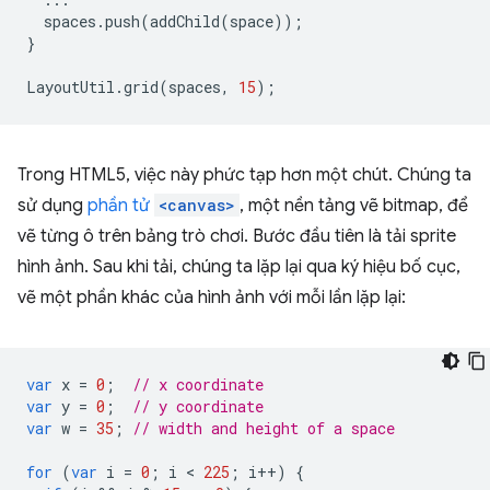
spaces
.
push
(
addChild
(
space
));
}
LayoutUtil
.
grid
(
spaces
,
15
);
Trong HTML5, việc này phức tạp hơn một chút. Chúng ta
sử dụng
phần tử
<canvas>
, một nền tảng vẽ bitmap, để
vẽ từng ô trên bảng trò chơi. Bước đầu tiên là tải sprite
hình ảnh. Sau khi tải, chúng ta lặp lại qua ký hiệu bố cục,
vẽ một phần khác của hình ảnh với mỗi lần lặp lại:
var
x
=
0
;
// x coordinate
var
y
=
0
;
// y coordinate
var
w
=
35
;
// width and height of a space
for
(
var
i
=
0
;
i
 < 
225
;
i
++
)
{