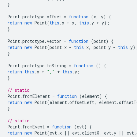
}
Point
.
prototype
.
offset
=
function
(
x
,
y
)
{
return
new
Point
(
this
.
x
+
x
,
this
.
y
+
y
);
}
Point
.
prototype
.
vector
=
function
(
point
)
{
return
new
Point
(
point
.
x
-
this
.
x
,
point
.
y
-
this
.
y
)
}
Point
.
prototype
.
toString
=
function
()
{
return
this
.
x
+
","
+
this
.
y
;
}
// static
Point
.
fromElement
=
function
(
element
)
{
return
new
Point
(
element
.
offsetLeft
,
element
.
offsetT
}
// static
Point
.
fromEvent
=
function
(
evt
)
{
return
new
Point
(
evt
.
x
||
evt
.
clientX
,
evt
.
y
||
evt
.