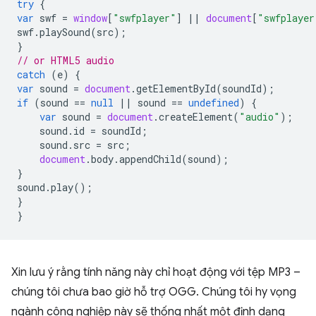
try
{
var
swf
=
window
[
"swfplayer"
]
||
document
[
"swfplayer
swf
.
playSound
(
src
);
}
// or HTML5 audio
catch
(
e
)
{
var
sound
=
document
.
getElementById
(
soundId
);
if
(
sound
==
null
||
sound
==
undefined
)
{
var
sound
=
document
.
createElement
(
"audio"
);
sound
.
id
=
soundId
;
sound
.
src
=
src
;
document
.
body
.
appendChild
(
sound
);
}
sound
.
play
();
}
}
Xin lưu ý rằng tính năng này chỉ hoạt động với tệp MP3 –
chúng tôi chưa bao giờ hỗ trợ OGG. Chúng tôi hy vọng
ngành công nghiệp này sẽ thống nhất một định dạng