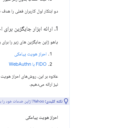
دو ابتکار اول کاربران فعلی را هدف ق
1
.
ارائه ابزار جایگزین برای 
یاهو ژاپن جایگزین های زیر را برای 
احراز هویت پیامکی
FIDO با WebAuthn
نیز ارائه می‌دهیم.
نکته کلیدی:
Yahoo! ژاپن خدمات خود را به شرکت های مخابراتی فعال در داخل ژاپن محدود می کند و پیامک VoIP را ممنوع می کند.
احراز هویت پیامکی