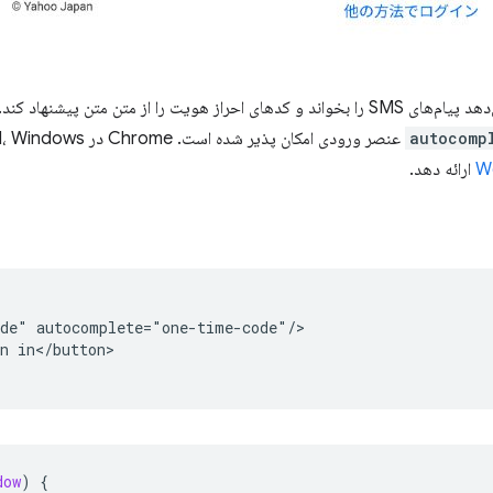
اپل مدت‌هاست که به iOS اجازه می‌دهد پیام‌های SMS را بخواند و کدهای احراز هویت را از متن مت
autocomp
W
ارائه دهد.
de" autocomplete="one-time-code"/>

n in</button>

dow
)
{