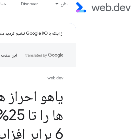
منابع
Discover
خط پ
از اینکه با Google I/O تنظیم کردید متشکریم!
این صفحه ب
web.dev
یاهو احراز 
ها را تا 25% کاهش داد، زمان ورود به سیستم را 2
6 برابر افزایش داد