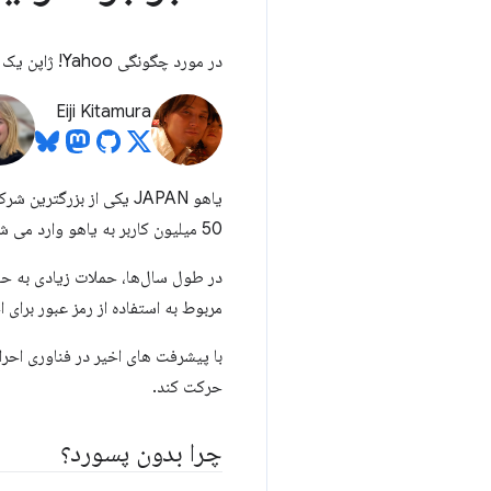
در مورد چگونگی Yahoo! ژاپن یک سیستم هویت بدون رمز عبور ساخت.
Eiji Kitamura
یاهو JAPAN یکی از بزرگ
50 میلیون کاربر به یاهو وارد می شوند! خدمات ژاپن هر ماه
در طول سال‌ها، حملات زیادی به ح
مربوط به استفاده از رمز عبور برای 
حرکت کند.
چرا بدون پسورد؟