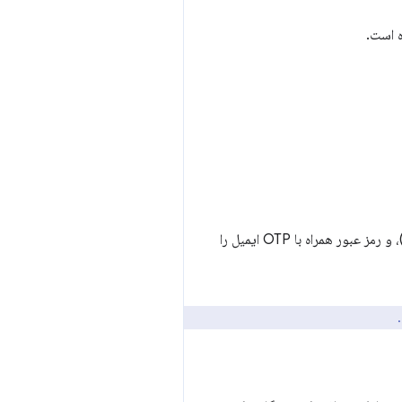
ه است.
علاوه بر این، روش‌های احراز هویت مانند احراز هویت ایمیل، رمز عبور همراه با SMS OTP (گذرواژه یک‌بار مصرف)، و رمز عبور همراه با OTP ایمیل را