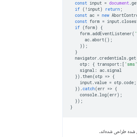
const
input
=
document
.
ge
if
(
!
input
)
return
;
const
ac
=
new
AbortContr
const
form
=
input
.
closes
if
(
form
)
{
form
.
addEventListener
(
ac
.
abort
();
});
}
navigator
.
credentials
.
get
otp
:
{
transport
:
[
'sms
signal
:
ac
.
signal
}).
then
(
otp
=
>
{
input
.
value
=
otp
.
code
;
}).
catch
(
err
=
>
{
console
.
log
(
err
);
});
}
 شده طراحی شده‌اند.