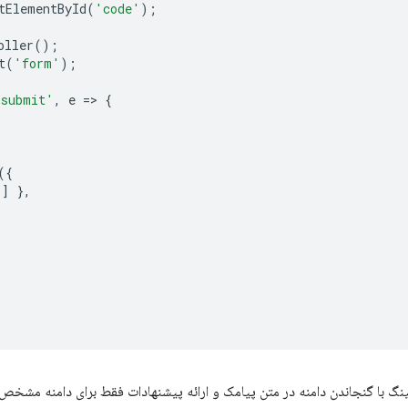
tElementById
(
'code'
);
oller
();
t
(
'form'
);
'submit'
,
e
=
>
{
({
'
]
},
ینگ با گنجاندن دامنه در متن پیامک و ارائه پیشنهادات فقط برای دامنه مشخص