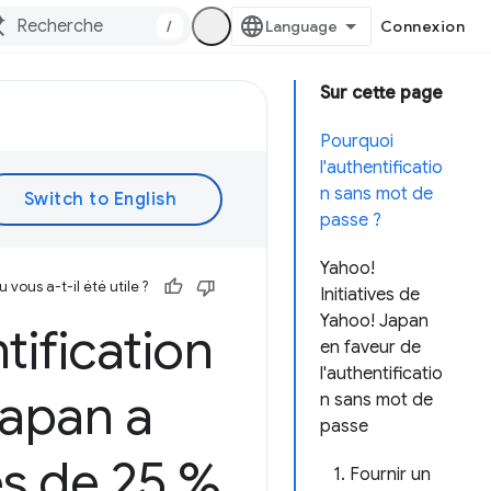
/
Connexion
Sur cette page
Pourquoi
l'authentificatio
n sans mot de
passe ?
Yahoo!
vous a-t-il été utile ?
Initiatives de
Yahoo! Japan
ification
en faveur de
l'authentificatio
Japan a
n sans mot de
passe
s de 25 %
1. Fournir un