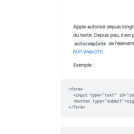
Apple autorise depuis longt
du texte. Depuis peu, il est
autocomplete
de l'élément
l'
API WebOTP
.
Exemple :
<form>

  <input type="text" id="co
  <button type="submit">sig