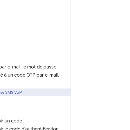
par e-mail, le mot de passe
é à un code OTP par e-mail.
les SMS VoIP.
oir un code
sir le code d'authentification