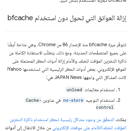
bfcache تجربة المستخدم بشكل كبير.
إزالة العوائق التي تحول دون استخدام bfcache
تتوفّر ميزة bfcache منذ الإصدار 86 من Chrome، وهي متاحة أيضًا
على جميع المتصفّحات الحديثة. ومع ذلك، يتطلّب الاستفادة الكاملة من
ذاكرة التخزين المؤقت للخلف والأمام إزالة أدوات الحظر المحتملة على
الموقع الإلكتروني. بعض أدوات الحظر الرئيسية التي تستخدمها Yahoo!
كانت المشاكل التي واجهها JAPAN News هي:
استخدام معالِجات
unload
استخدام التوجيه
no-store
في عناوين
Cache-
control
يمكنك
التحقّق من وجود مشاكل رئيسية تحظر استخدام ذاكرة التخزين
المؤقت للخلف/للأمام على موقعك الإلكتروني
من خلال الانتقال إلى
أدوات