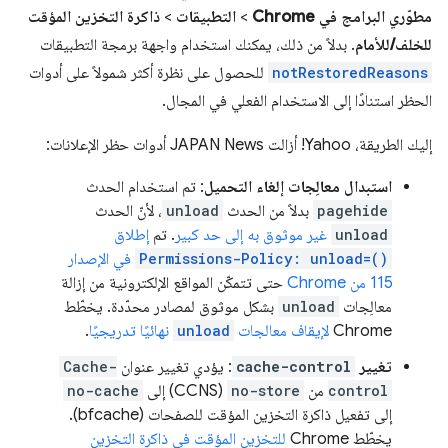
مطوّري البرامج في Chrome
>
التطبيقات
>
ذاكرة التخزين المؤقت
للخلف/للأمام
. بدلاً من ذلك، يمكنك استخدام واجهة برمجة التطبيقات
notRestoredReasons
للحصول على نظرة أكثر شمولاً على أدوات
الحظر استنادًا إلى الاستخدام الفعلي في المجال.
إليك الطريقة، Yahoo! أزالت JAPAN News أدوات حظر الإعلانات:
استبدال معالِجات إلغاء التحميل
: تم استخدام الحدث
pagehide
بدلاً من الحدث
unload
، لأنّ الحدث
unload
غير موثوق به إلى حد كبير
. تم
إطلاق
Permissions-Policy: unload=()
في الإصدار
115 من Chrome
حتى تتمكّن المواقع الإلكترونية من إزالة
معالِجات
unload
بشكل موثوق لمصادر محدّدة. يخطّط
Chrome
لإيقاف معالجات
unload
نهائيًا تدريجيًا
.
تغيير
cache-control
: يؤدي تغيير عنوان
Cache-
control
من
no-store
(CCNS) إلى
no-cache
إلى تفعيل ذاكرة التخزين المؤقت للصفحات (bfcache).
يخطّط Chrome
للتخزين المؤقت في ذاكرة التخزين