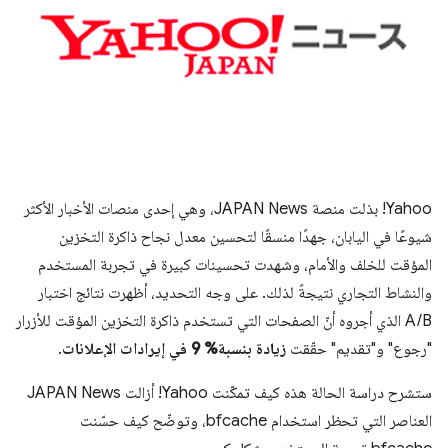
Yahoo! بذلت منصة JAPAN News، وهي إحدى منصات الأخبار الأكثر
شيوعًا في اليابان، جهدًا منسقًا لتحسين معدل نجاح ذاكرة التخزين
المؤقت للخلف والأمام، وشهدت تحسينات كبيرة في تجربة المستخدم
والنشاط التجاري نتيجةً لذلك. على وجه التحديد، أظهرت نتائج اختبار
A/B الذي أجروه أنّ الصفحات التي تستخدم ذاكرة التخزين المؤقت للأزرار
"رجوع" و"تقديم" حقّقت
زيادة بنسبة% 9 في إيرادات الإعلانات
.
ستشرح دراسة الحالة هذه كيف تمكّنت Yahoo! أزالت JAPAN News
العناصر التي تحظر استخدام bfcache، وتوضّح كيف حسّنت