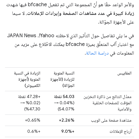
والأمر الواعد حقًا هو أنّ المجموعة التي تم تفعيل bfcache فيها شهدت
زيادة كبيرة في عدد مشاهدات الصفحة وإيرادات الإعلانات
، لا سيما
على الأجهزة الجوّالة.
في ما يلي تفاصيل حول التأثير الذي لاحظته Yahoo!. ‫JAPAN News
مع اختبار أ/ب المتعلّق بميزة bfcache يمكنك الاطّلاع على مزيد من
المعلومات في
دراسة الحالة
.
المقاييس
النسبة المئوية
الزيادة في النسبة
للزيادة (الأجهزة
المئوية (أجهزة
الجوّالة)
الكمبيوتر)
معدّل النتائج من ذاكرة التخزين
‫54.03 نقطة
‫+47.28 نقطة
المؤقت للصفحات الخلفية
(‫0.04% →
(0.02% →
والأمامية
54.07%)
47.30%)
مشاهدة صفحة على الويب
‎+2.26%
‫‎+0.65%
أرباح الإعلانات
+‎9.0%
‫+0.6%