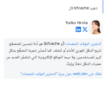
تنفيذ bfcache الآن
Yuriko Hirota
التخزين المؤقت للصفحات
(أو bfcache) هو أداة تحسين للمتصفّح
تتيح التنقّل الفوري للأمام أو للخلف. كما تُحسِّن تجربة التصفُّح بشكل
كبير للمستخدمين، ولا سيما المواقع الإلكترونية التي تتضمّن العديد من
عمليات التنقّل ذهابًا وإيابًا.
مقالة على web.dev حول ميزة "التخزين المؤقت للصفحات"