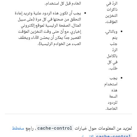
الردّ في
الخادم قبل كل استخدام.
ذاكرات
يجب أن تكون هذه الردود علنية وتريد إعادة
التخزين
التحقّق من صحتها في كل مرة (على سبيل
المؤقت.
المثال، الصفحة الرئيسية لموقع إلكتروني
وبالتالي،
إخباري، مع أنّ حتى وقت التخزين المؤقت
يتم
القصير جدًا يمكن أن يحسّن الأداء ويخفّف
جلب
العبء عن الخوادم الرئيسية).
الردّ
بالكامل
في كل
طلب.
يجب
استخدام
هذه
السمة
للردود
الخاصة.
لمزيد من المعلومات حول خيارات
cache-control
، راجِع
مخطط
cache-control
الانسيابي
.