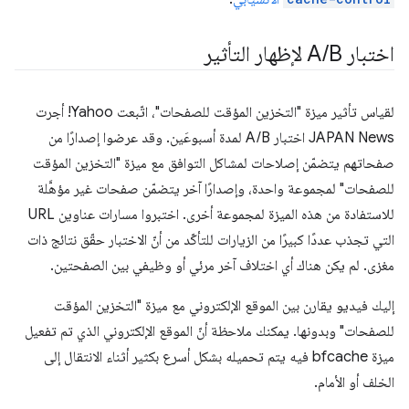
اختبار A
B لإظهار التأثير
/
لقياس تأثير ميزة "التخزين المؤقت للصفحات"، اتّبعت Yahoo! أجرت
JAPAN News اختبار A/B لمدة أسبوعَين. وقد عرضوا إصدارًا من
صفحاتهم يتضمّن إصلاحات لمشاكل التوافق مع ميزة "التخزين المؤقت
للصفحات" لمجموعة واحدة، وإصدارًا آخر يتضمّن صفحات غير مؤهَّلة
للاستفادة من هذه الميزة لمجموعة أخرى. اختبروا مسارات عناوين URL
التي تجذب عددًا كبيرًا من الزيارات للتأكّد من أنّ الاختبار حقّق نتائج ذات
مغزى. لم يكن هناك أي اختلاف آخر مرئي أو وظيفي بين الصفحتين.
إليك فيديو يقارن بين الموقع الإلكتروني مع ميزة "التخزين المؤقت
للصفحات" وبدونها. يمكنك ملاحظة أنّ الموقع الإلكتروني الذي تم تفعيل
ميزة bfcache فيه يتم تحميله بشكل أسرع بكثير أثناء الانتقال إلى
الخلف أو الأمام.