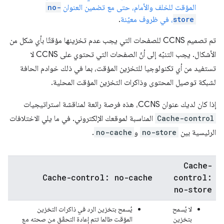
المؤقت للخلف والأمام، حتى مع تضمين العنوان
no-
store
، في ظروف معيّنة
.
تم تصميم CCNS للصفحات التي يجب عدم تخزينها مؤقتًا بأي شكل من
الأشكال. يجب التنبّه إلى أنّ الصفحات التي تحتوي على CCNS لا
تستفيد من أي تكنولوجيا للتخزين المؤقت، بما في ذلك خوادم الحافة
لشبكة توصيل المحتوى وذاكرات التخزين المؤقت المحلية.
إذا كان لديك عنوان CCNS، هذه فرصة رائعة لمناقشة استراتيجيات
Cache-control
المناسبة لموقعك الإلكتروني. في ما يلي الاختلافات
الرئيسية بين
no-store
و
no-cache
.
Cache-
Cache-control:
no-cache
control:
no-store
لا يُسمح
يُسمح بتخزين الرد في ذاكرات التخزين
بتخزين
المؤقت طالما تتم إعادة التحقّق من صحته مع