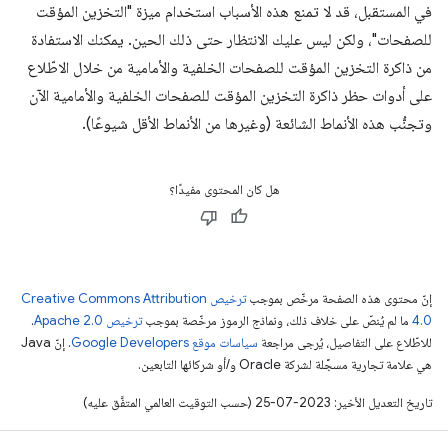
في المستقبل، قد لا تمنع هذه الأسباب استخدام ميزة "التخزين المؤقت
للصفحات"، ولكن ليس عليك الانتظار حتى ذلك الحين. يمكنك الاستفادة
من ذاكرة التخزين المؤقت للصفحات الخلفية والأمامية من خلال الاطّلاع
على أدوات حظر ذاكرة التخزين المؤقت للصفحات الخلفية والأمامية الآن
وتجنُّب هذه الأنماط الشائعة (وغيرها من الأنماط الأقل شيوعًا).
هل كان المحتوى مفيدًا؟
إنّ محتوى هذه الصفحة مرخّص بموجب
ترخيص Creative Commons Attribution
4.0‏
ما لم يُنصّ على خلاف ذلك، ونماذج الرموز مرخّصة بموجب
ترخيص Apache 2.0‏
.
للاطّلاع على التفاصيل، يُرجى مراجعة
سياسات موقع Google Developers‏
. إنّ Java
هي علامة تجارية مسجَّلة لشركة Oracle و/أو شركائها التابعين.
تاريخ التعديل الأخير: 2023-07-25 (حسب التوقيت العالمي المتفَّق عليه)