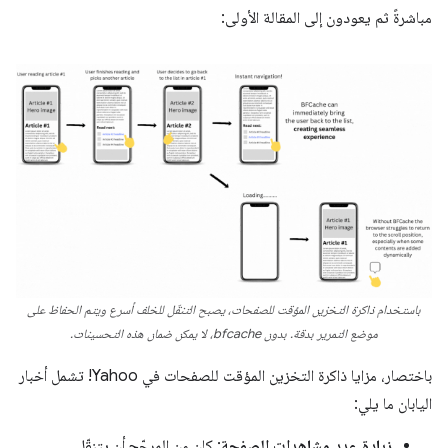
مباشرةً ثم يعودون إلى المقالة الأولى:
باستخدام ذاكرة التخزين المؤقت للصفحات، يصبح التنقّل للخلف أسرع ويتم الحفاظ على
موضع التمرير بدقة. بدون bfcache، لا يمكن ضمان هذه التحسينات.
باختصار، مزايا ذاكرة التخزين المؤقت للصفحات في Yahoo! تشمل أخبار
اليابان ما يلي:
زيادة عدد مشاهدات الصفحة
: كان من المرجّح أن يتنقّل