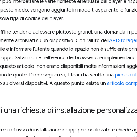
r può intercettare le varie richieste effettuate dal player e risp
uesto modo, vengono aggiunte in modo trasparente le funzion
ola riga di codice del player.
offline tendono ad essere piuttosto grandi, una domanda imp
mente archiviati su un dispositivo. Con l'aiuto dell'
API Storag
le e informare l'utente quando lo spazio non è sufficiente prim
roppo Safari non è nell'elenco dei browser che implementano
 questo articolo, non erano disponibili molte informazioni aggi
no le quote. Di conseguenza, il team ha scritto una
piccola uti
u diversi dispositivi. A questo punto esiste un
articolo com
 una richiesta di installazione personalizz
 un flusso di installazione in-app personalizzato e chiede agli