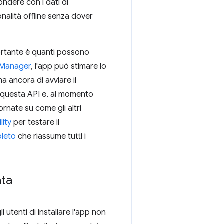
ondere con i dati di
alità offline senza dover
ortante è quanti possono
eManager
, l'app può stimare lo
a ancora di avviare il
 questa API e, al momento
ornate su come gli altri
lity
per testare il
pleto
che riassume tutti i
ata
 utenti di installare l'app non