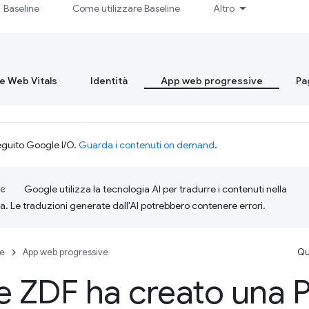
Baseline
Come utilizzare Baseline
Altro
re Web Vitals
Identità
App web progressive
Pa
eguito Google I/O.
Guarda i contenuti on demand
.
Google utilizza la tecnologia AI per tradurre i contenuti nella
ta. Le traduzioni generate dall'AI potrebbero contenere errori.
se
App web progressive
Qu
 ZDF ha creato una 