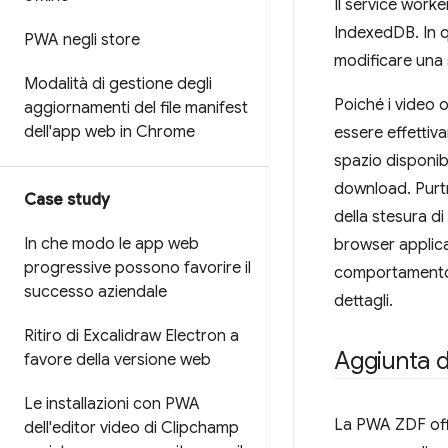
Il service worke
IndexedDB. In q
PWA negli store
modificare una s
Modalità di gestione degli
Poiché i video 
aggiornamenti del file manifest
dell'app web in Chrome
essere effettiva
spazio disponibi
download. Purt
Case study
della stesura di
In che modo le app web
browser applica
progressive possono favorire il
comportamento s
successo aziendale
dettagli.
Ritiro di Excalidraw Electron a
Aggiunta di
favore della versione web
Le installazioni con PWA
La PWA ZDF offre
dell'editor video di Clipchamp