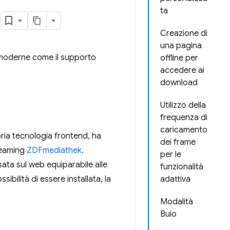
o
ta
Creazione di
una pagina
moderne come il supporto
offline per
accedere ai
download
Utilizzo della
frequenza di
caricamento
pria tecnologia frontend, ha
dei frame
treaming
ZDFmediathek
.
per le
ata sul web equiparabile alle
funzionalità
bilità di essere installata, la
adattiva
Modalità
Buio