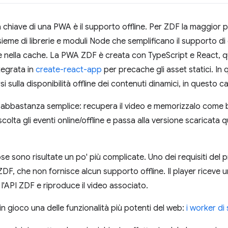
à chiave di una PWA è il supporto offline. Per ZDF la maggior p
nsieme di librerie e moduli Node che semplificano il supporto di 
nella cache. La PWA ZDF è creata con TypeScript e React, quind
tegrata in
create-react-app
per precache gli asset statici. In
 sulla disponibilità offline dei contenuti dinamici, in questo cas
è abbastanza semplice: recupera il video e memorizzalo come 
colta gli eventi online/offline e passa alla versione scaricata 
e sono risultate un po' più complicate. Uno dei requisiti del pr
 ZDF, che non fornisce alcun supporto offline. Il player riceve
l'API ZDF e riproduce il video associato.
in gioco una delle funzionalità più potenti del web:
i worker di 