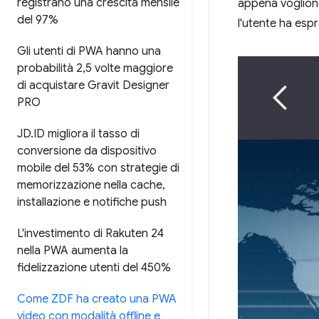
registrano una crescita mensile
appena vogliono
del 97%
l'utente ha espr
Gli utenti di PWA hanno una
probabilità 2
,
5 volte maggiore
di acquistare Gravit Designer
PRO
JD
.
ID migliora il tasso di
conversione da dispositivo
mobile del 53% con strategie di
memorizzazione nella cache
,
installazione e notifiche push
L'investimento di Rakuten 24
nella PWA aumenta la
fidelizzazione utenti del 450%
Come ZDF ha creato una PWA
video con modalità offline e