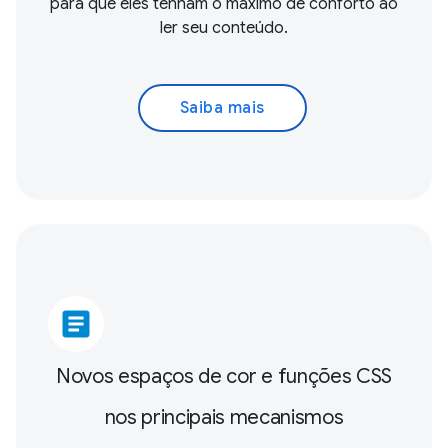
para que eles tenham o máximo de conforto ao
ler seu conteúdo.
Saiba mais
article
Novos espaços de cor e funções CSS
nos principais mecanismos