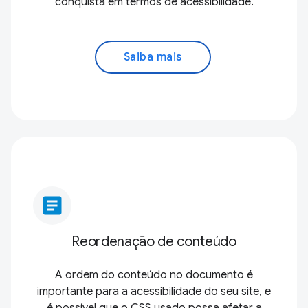
conquista em termos de acessibilidade.
Saiba mais
article
Reordenação de conteúdo
A ordem do conteúdo no documento é
importante para a acessibilidade do seu site, e
é possível que o CSS usado possa afetar a