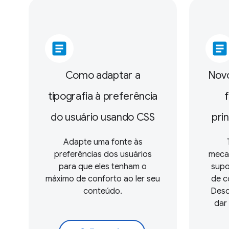
article
article
Como adaptar a
Novo
tipografia à preferência
do usuário usando CSS
pri
Adapte uma fonte às
preferências dos usuários
meca
para que eles tenham o
supo
máximo de conforto ao ler seu
de c
conteúdo.
Desc
dar