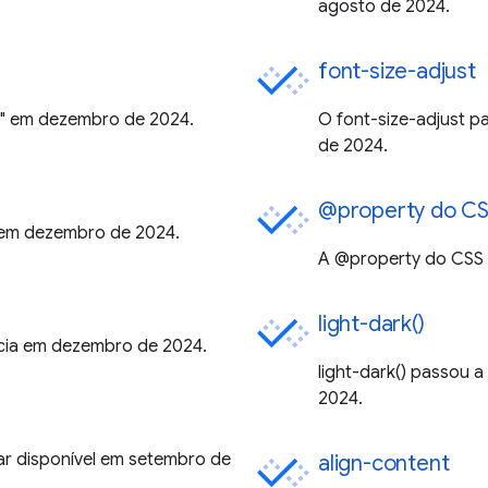
agosto de 2024.
font-size-adjust
ia" em dezembro de 2024.
O font-size-adjust pa
de 2024.
@property do C
a em dezembro de 2024.
A @property do CSS p
light-dark()
ncia em dezembro de 2024.
light-dark() passou a
2024.
tar disponível em setembro de
align-content