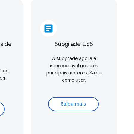
article
s de
Subgrade CSS
A subgrade agora é
interoperável nos três
a de
principais motores. Saiba
com
como usar.
Saiba mais