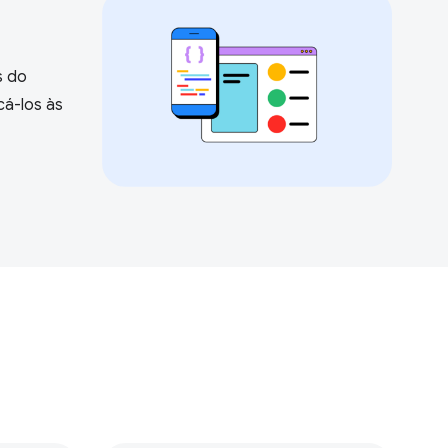
s do
cá-los às