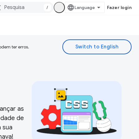
/
Fazer login
odem ter erros.
ançar as
edade de
m sua
nava!