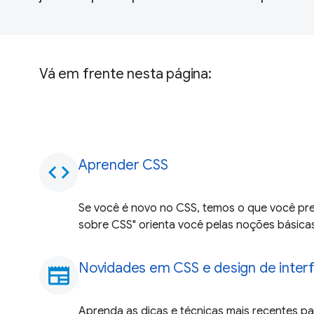
Vá em frente nesta página:
Aprender CSS
code
Se você é novo no CSS, temos o que você pr
sobre CSS" orienta você pelas noções básica
Novidades em CSS e design de inter
newspaper
Aprenda as dicas e técnicas mais recentes pa