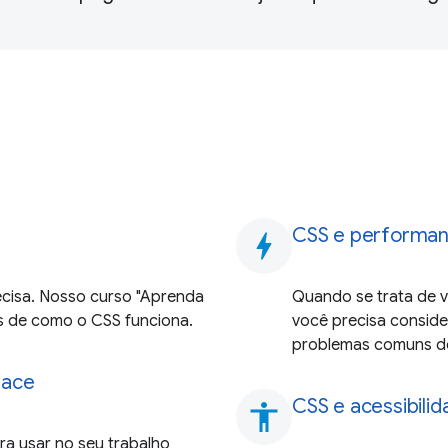
CSS e performa
bolt
ecisa. Nosso curso "Aprenda
Quando se trata de v
s de como o CSS funciona.
você precisa conside
problemas comuns d
face
CSS e acessibili
accessibility
ra usar no seu trabalho