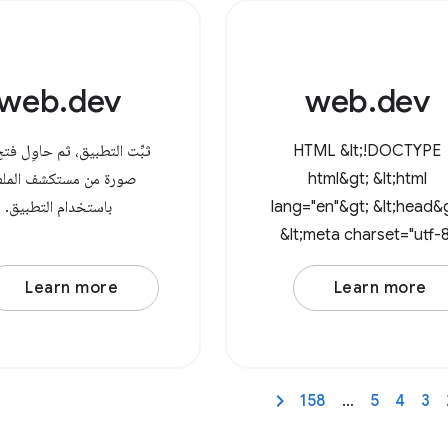
consectetur adipiscing el
In at
web.dev
web.dev
HTML &lt;!DOCTYPE
ثبِّت التطبيق، ثم حاوِل فت
html&gt; &lt;html
صورة من مستكشف الملف
lang="en"&gt; &lt;head&
باستخدام التطبيق.
&lt;meta charset="utf-8
/&gt; &lt;meta
Learn more
Learn more
name="viewport"
content="width=device
width, initial-scale=1" /&
&lt;link rel="icon"
158
…
5
4
3
href="data:image/svg+x
&lt;svg