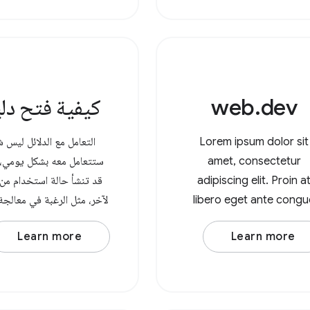
OscillatorNode. على سبيل
مثال، لنفترض أنّ لديك مذبذبًا
أساسيًا تم تطبيق فلتر تمرير
web.dev
كيفية فتح دل
Lorem ipsum dolor sit
التعامل مع الدلائل ليس شي
amet, consectetur
ستتعامل معه بشكل يومي، 
adipiscing elit. Proin a
قد تنشأ حالة استخدام من
libero eget ante congu
لآخر، مثل الرغبة في معالج
molestie. Integer variu
الصور في دليل. باستخدام 
Learn more
Learn more
enim leo. Duis est nisi,
برمجة التطبيقات m
ullamcorper et posuere 
Access API، يمكن ل
mattis sed lorem. Lore
الآن فتح الأدلة في المتص
ipsum dolor sit amet,
وتحديد ما إذا كانوا