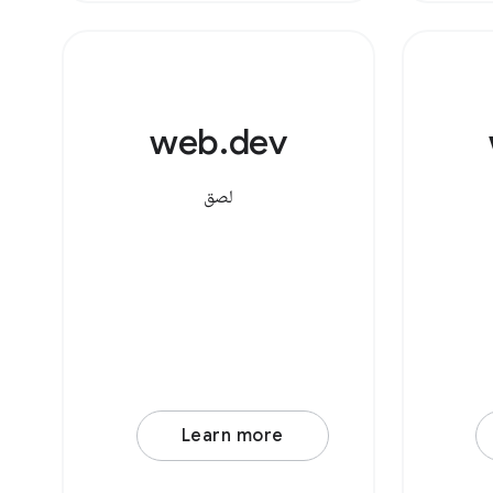
المقابلة بشكل خاص. بعد ذلك،
عليك
web.dev
لصق
Learn more