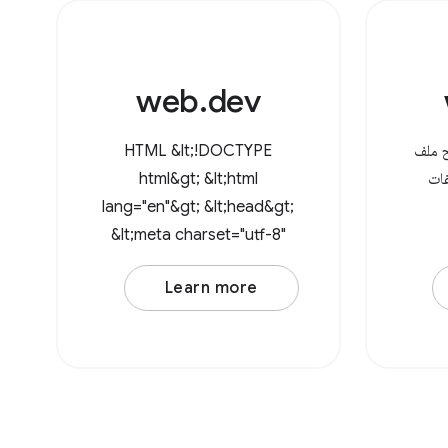
web.dev
ح ملف
HTML &lt;!DOCTYPE
ات
html&gt; &lt;html
lang="en"&gt; &lt;head&gt;
&lt;meta charset="utf-8"
/&gt; &lt;meta
Learn more
name="viewport"
content="width=device-
width, initial-scale=1" /&gt;
&lt;link rel="icon"
href="data:image/svg+xml,
&lt;svg