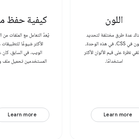
اللون
كيفية حفظ م
اك عدة طرق مختلفة لتحديد
يُعدّ التعامل مع الملفات من ا
اللون في CSS. في هذه الوحدة،
الأكثر شيوعًا للتطبيقات 
قي نظرة على قيم الألوان الأكثر
الويب. في السابق، كان 
استخدامًا.
المستخدمين تحميل ملف وإ
بعض التغييرات عليه، ثم تنزي
أخرى، ما يؤدي إلى إنشاء ن
System Access API، يمكن
Learn more
Learn more