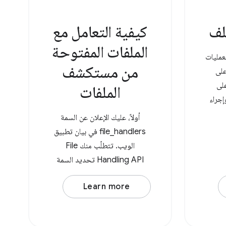
لف
كيفية التعامل مع
الملفات المفتوحة
لعمليات
من مستكشف
على
على
الملفات
جراء
له مرة
أولاً، عليك الإعلان عن السمة
سخة في
file_handlers في بيان تطبيق
مجلد "التنزيلات". باستخدام File
الويب. تتطلّب منك File
Handling API تحديد السمة
action (عنوان URL للمعالجة)
Learn more
والسمة accept ، وهي عنصر
يحتوي على أنواع MIME كمفاتيح
ومصفوفات من امتدادات الملفات