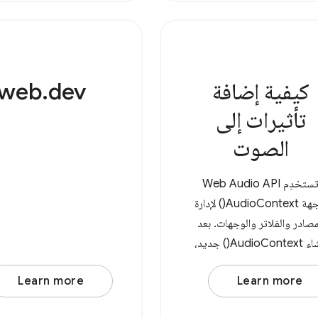
كيفية إضافة
web.dev
تأثيرات إلى
الصوت
تستخدِم Web Audio API
واجهة AudioContext() لإدارة
مصادر والفلاتر والوجهات. بعد
إنشاء AudioContext() جديد،
كنك إنشاء عقدة مصدر صوت،
Learn more
Learn more
مثل
AudioBufferSourceNode أو