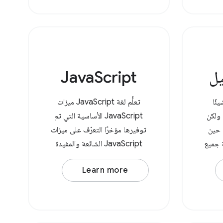
يل
JavaScript
ئًا
تعلُّم لغة JavaScript ميزات
ولكن
JavaScript الأساسية التي تم
 حين
توفيرها مؤخرًا التعرّف على ميزات
ة جميع
JavaScript الشائعة والمفيدة
واجهة
تحسين سرعة الاستجابة السيئة
Learn more
File Syste
للصفحة الناتجة عن JavaScript
لمستخدمين
تحسين موارد JavaScript التابعة
فّح
لجهات خارجية الاطّلاع على أنماط
JavaScript