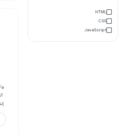
HTML
CSS
JavaScript
ال
يم