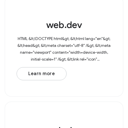
web.dev
HTML &lt;!DOCTYPE html&gt; &lt;html lang="en"&gt;
&lt;head&gt; &lt;meta charset="utf-8" /&gt; &lt;meta
name="viewport" content="width=device-width,
initial-scale=1" /&gt; &lt;link rel="icon"
href="data:image/svg+xml,&lt;svg
Learn more