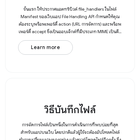
ขั้นแรก ให้ประกาศแอตทริบิวต์ file_handlers ในไฟล์
Manifest ของเว็บแอป File Handling API กำหนดให้คุณ
ต้องระบุพร็อพเพอร์ตี้ action (URL การจัดการ) และพร็อพ
เพอร์ตี้ accept ซึ่งเป็นออบเจ็กต์ที่มีประเภท MIME เป็นคีย์
และอาร์เรย์ของนามสกุลไฟล์ที่เกี่ยวข้อง
Learn more
วิธีบันทึกไฟล์
การจัดการไฟล์เป็นหนึ่งในการดำเนินการที่พบบ่อยที่สุด
สำหรับแอปบนเว็บ โดยปกติแล้วผู้ใช้จะต้องอัปโหลดไฟล์
ทำการเปลี่ยนแปลงบางอย่าง แล้วดาวน์โหลดไฟล์อีกครั้ง ซึ่ง