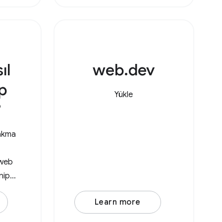
&lt;link rel="icon"
href="data:image/svg+xml,
&lt;svg
ıl
web.dev
p
Yükle
?
rakma
 web
nip
kabul
Learn more
kleyip
ında,