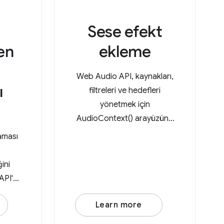
Sese efekt
en
ekleme
Web Audio API, kaynakları,
ı
filtreleri ve hedefleri
yönetmek için
AudioContext() arayüzünü
kullanır. Yeni bir
aması
AudioContext()
oluşturduktan sonra
ğini
AudioBufferSourceNode
API'si,
veya OscillatorNode gibi
işleme
bir ses kaynağı düğümü
Learn more
liğini
oluşturun. Örneğin, alçak
r. Bu