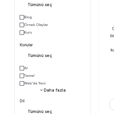
Tümünü seç
Blog
Örnek Olaylar
C
Kurs
bi
Konular
k
Tümünü seç
AI
Temel
Web'de Yeni
expand_more
Daha fazla
Dil
Tümünü seç