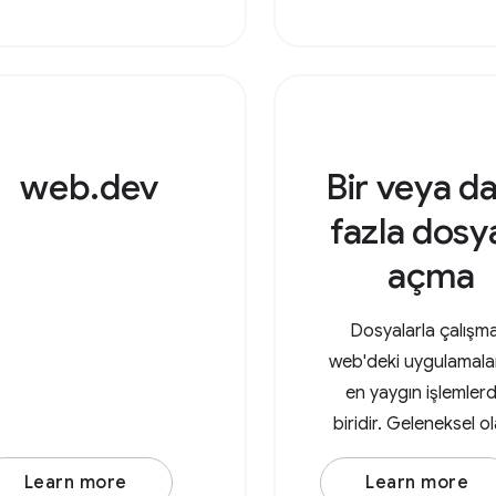
özellik, anahtar ola
MIME türlerini ve özel
karşılık gelen
web.dev
Bir veya d
fazla dosy
açma
Dosyalarla çalışm
web'deki uygulamalar
en yaygın işlemler
biridir. Geleneksel o
kullanıcıların bir dos
Learn more
Learn more
yüklemesi, dosyada 