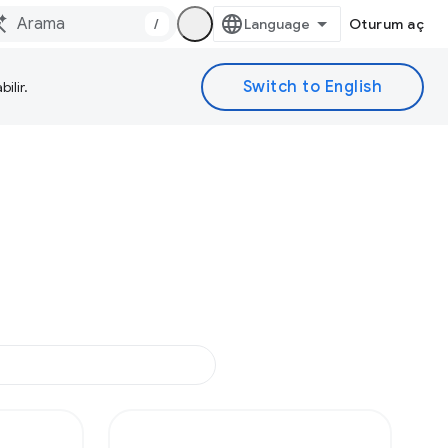
/
Oturum aç
ilir.