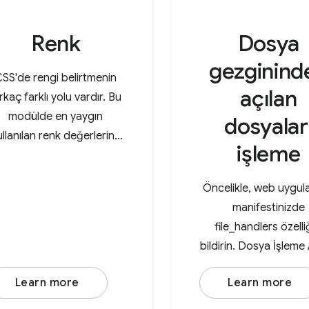
Renk
Dosya
gezginind
SS'de rengi belirtmenin
açılan
rkaç farklı yolu vardır. Bu
modülde en yaygın
dosyalar
ullanılan renk değerlerine
işleme
göz atacağız.
Öncelikle, web uygul
manifestinizde
file_handlers özelli
bildirin. Dosya İşleme 
action özelliğini (bir 
Learn more
Learn more
URL'si) ve accept özel
belirtmenizi gerektiri