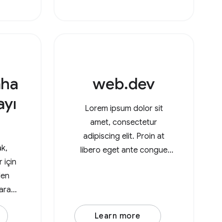
geçiren
rak
likle
aha
web.dev
ayı
Lorem ipsum dolor sit
amet, consectetur
adipiscing elit. Proin at
ak,
libero eget ante congue
 için
molestie. Integer varius
den
enim leo. Duis est nisi,
larak
ullamcorper et posuere eu,
yayı
mattis sed lorem. Lorem
Learn more
bazı
ipsum dolor sit amet,