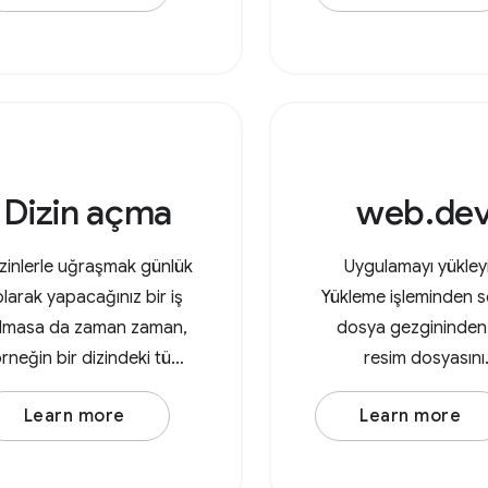
değişiklikler yapmas
ardından dosyayı te
indirmesi gerekiyord
işlem, İndirilenle
Dizin açma
web.de
zinlerle uğraşmak günlük
Uygulamayı yükley
olarak yapacağınız bir iş
Yükleme işleminden s
lmasa da zaman zaman,
dosya gezgininden 
rneğin bir dizindeki tüm
resim dosyasını
resimleri işlemek
uygulamayla açma
Learn more
Learn more
istediğinizde bu tür bir
deneyin.
kullanım durumu ortaya
kabilir. File System Access