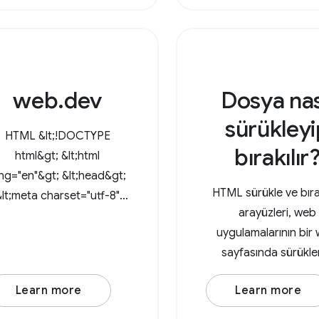
API ile kullanıcılar artık
tarayıcıda dizinleri
web.dev
Dosya nas
sürükleyi
HTML &lt;!DOCTYPE
bırakılır
html&gt; &lt;html
ng="en"&gt; &lt;head&gt;
HTML sürükle ve bı
&lt;meta charset="utf-8"
arayüzleri, web
/&gt; &lt;meta
uygulamalarının bir
name="viewport"
sayfasında sürükle
content="width=device-
bırakılan dosyaları 
dth, initial-scale=1" /&gt;
Learn more
Learn more
etmesini sağlar. Sürü
&lt;title&gt;How to drag
bırakma işlemi sıras
nd drop files&lt;/title&gt;