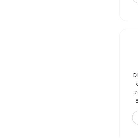
Di
o
ö
çı