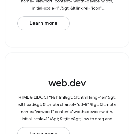
name="viewport" content="width=device-width,
initial-scale=1" /&gt; &lt;link rel="icon"
href="data:image/svg+xml,&lt;svg
Learn more
web.dev
HTML &lt;!DOCTYPE html&gt; &lt;html lang="en"&gt;
&lt;head&gt; &lt;meta charset="utf-8" /&gt; &lt;meta
name="viewport" content="width=device-width,
initial-scale=1" /&gt; &lt;title&gt;How to drag and
drop files&lt;/title&gt; &lt;/head&gt;