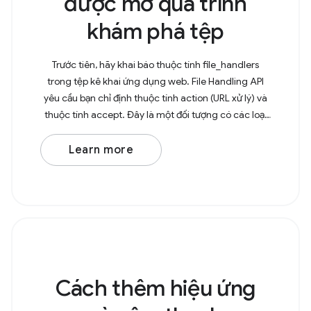
được mở qua trình
khám phá tệp
Trước tiên, hãy khai báo thuộc tính file_handlers
trong tệp kê khai ứng dụng web. File Handling API
yêu cầu bạn chỉ định thuộc tính action (URL xử lý) và
thuộc tính accept. Đây là một đối tượng có các loại
MIME làm khoá và mảng của các tiện ích tệp
Learn more
Cách thêm hiệu ứng