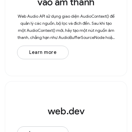
vào âm thanh
Web Audio API sử dụng giao diện AudioContext() để
quản lý các nguồn, bộ lọc và đích đến. Sau khi tạo
một AudioContext() mới, hãy tạo một nút nguồn âm
thanh, chẳng hạn như AudioBufferSourceNode hoặc
OscillatorNode. Ví dụ: hãy xem xét một bộ dao động
Learn more
web.dev