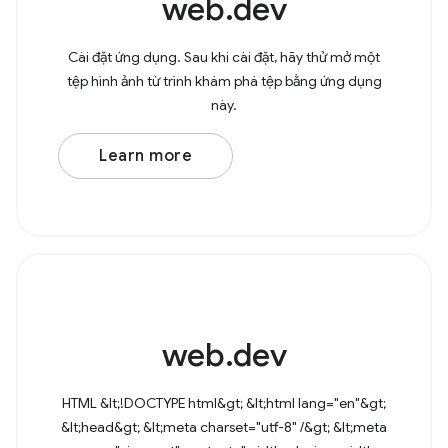
web.dev
Cài đặt ứng dụng. Sau khi cài đặt, hãy thử mở một
tệp hình ảnh từ trình khám phá tệp bằng ứng dụng
này.
Learn more
web.dev
HTML &lt;!DOCTYPE html&gt; &lt;html lang="en"&gt;
&lt;head&gt; &lt;meta charset="utf-8" /&gt; &lt;meta