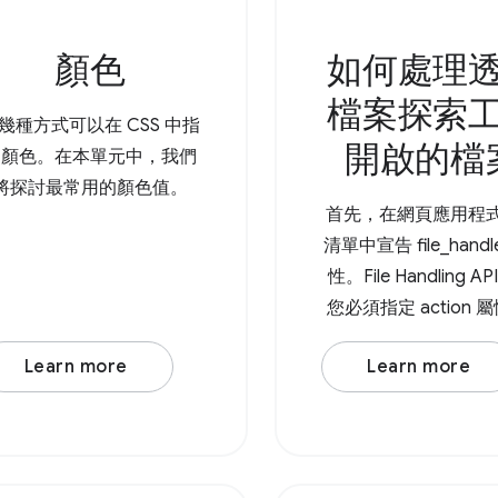
顏色
如何處理
檔案探索
幾種方式可以在 CSS 中指
開啟的檔
定顏色。在本單元中，我們
將探討最常用的顏色值。
首先，在網頁應用程
清單中宣告 file_handl
性。File Handling A
您必須指定 action 屬
理網址) 和 accept 
Learn more
Learn more
者是物件，其中 MIME
為鍵，而陣列則為特
的副檔名。 接著，您
用 File Handling A
launchQueue 命令