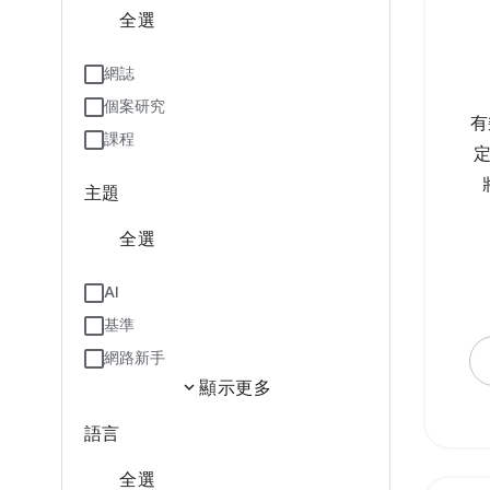
全選
網誌
個案研究
有
課程
主題
全選
AI
基準
網路新手
expand_more
顯示更多
語言
全選