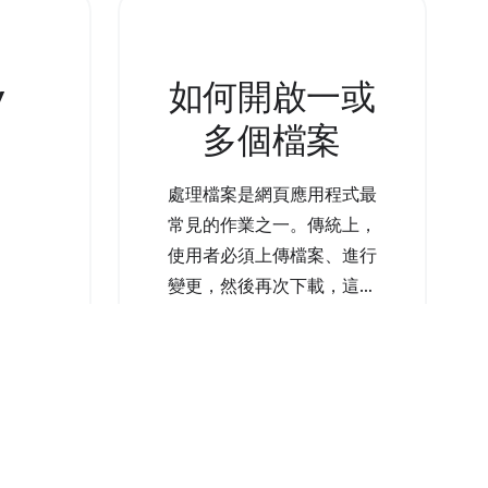
如 AudioBufferSourceNode
er
或 OscillatorNode
如果系統不
v
如何開啟一或
API，您
將檔案
多個檔案
。
處理檔案是網頁應用程式最
常見的作業之一。傳統上，
使用者必須上傳檔案、進行
變更，然後再次下載，這樣
「下載」資料夾中就會有副
Learn more
本。有了 File System
Access API，使用者現在可
以直接開啟檔案、進行修
改，然後將變更儲存回原始
檔案。 如要開啟檔案，請呼