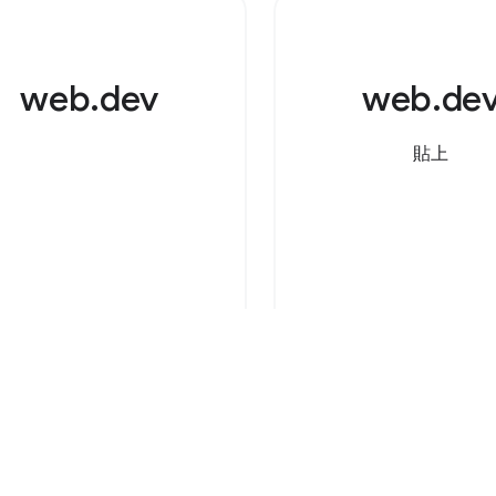
啟的檔案。 Brows
Support Source 
web.dev
web.de
支援 File Handling 
還是可以從檔案總管
拖曳到應用程式中
貼上
Learn more
Learn more