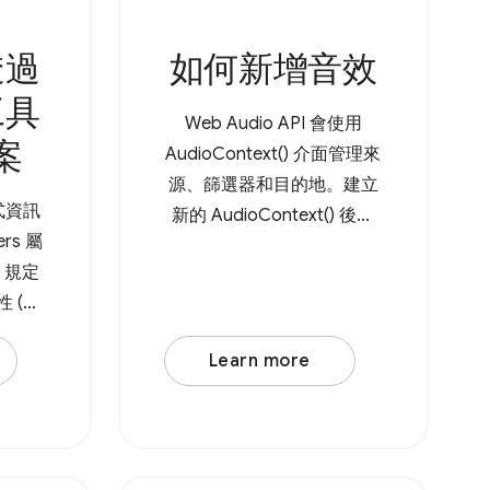
透過
如何新增音效
工具
Web Audio API 會使用
案
AudioContext() 介面管理來
源、篩選器和目的地。建立
式資訊
新的 AudioContext() 後，
ers 屬
請建立音訊來源節點，例如
PI 規定
AudioBufferSourceNode 或
性 (處
OscillatorNode 。舉例來
屬性，後
說，假設套用了 低通濾波器
Learn more
 類型
的基本震盪器。 Browser
別對應
Support Source 首先，請建
需要使
立新的 AudioContext() 。
PI，透過
接著建立音訊來源節點，例
式處理開