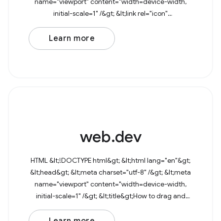
name="viewport" content="width=device-width,
initial-scale=1" /&gt; &lt;link rel="icon"
href="data:image/svg+xml,&lt;svg
Learn more
web.dev
HTML &lt;!DOCTYPE html&gt; &lt;html lang="en"&gt;
&lt;head&gt; &lt;meta charset="utf-8" /&gt; &lt;meta
name="viewport" content="width=device-width,
initial-scale=1" /&gt; &lt;title&gt;How to drag and
drop files&lt;/title&gt; &lt;/head&gt;