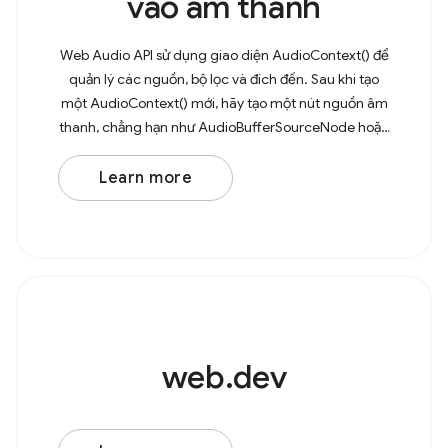
vào âm thanh
Web Audio API sử dụng giao diện AudioContext() để
quản lý các nguồn, bộ lọc và đích đến. Sau khi tạo
một AudioContext() mới, hãy tạo một nút nguồn âm
thanh, chẳng hạn như AudioBufferSourceNode hoặc
OscillatorNode. Ví dụ: hãy xem xét một bộ dao động
Learn more
web.dev