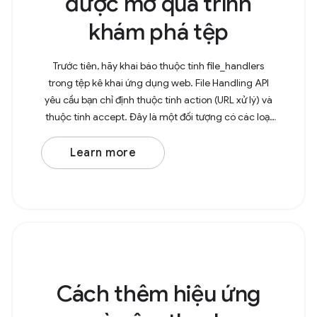
được mở qua trình
khám phá tệp
Trước tiên, hãy khai báo thuộc tính file_handlers
trong tệp kê khai ứng dụng web. File Handling API
yêu cầu bạn chỉ định thuộc tính action (URL xử lý) và
thuộc tính accept. Đây là một đối tượng có các loại
MIME làm khoá và mảng của các tiện ích tệp
Learn more
Cách thêm hiệu ứng