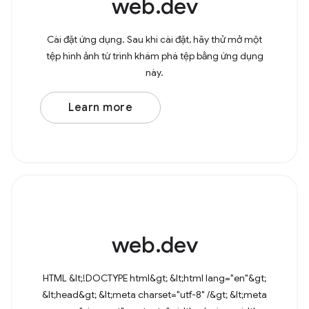
web.dev
Cài đặt ứng dụng. Sau khi cài đặt, hãy thử mở một
tệp hình ảnh từ trình khám phá tệp bằng ứng dụng
này.
Learn more
web.dev
HTML &lt;!DOCTYPE html&gt; &lt;html lang="en"&gt;
&lt;head&gt; &lt;meta charset="utf-8" /&gt; &lt;meta