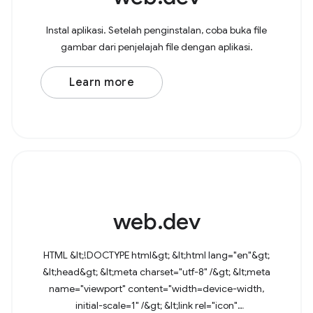
Instal aplikasi. Setelah penginstalan, coba buka file
gambar dari penjelajah file dengan aplikasi.
Learn more
web.dev
HTML &lt;!DOCTYPE html&gt; &lt;html lang="en"&gt;
&lt;head&gt; &lt;meta charset="utf-8" /&gt; &lt;meta
name="viewport" content="width=device-width,
initial-scale=1" /&gt; &lt;link rel="icon"