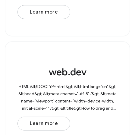
href="data:image/svg+xml,&lt;svg
Learn more
web.dev
HTML &lt;!DOCTYPE html&gt; &lt;html lang="en"&gt;
&lt;head&gt; &lt;meta charset="utf-8" /&gt; &lt;meta
name="viewport" content="width=device-width,
initial-scale=1" /&gt; &lt;title&gt;How to drag and
drop files&lt;/title&gt; &lt;/head&gt;
Learn more