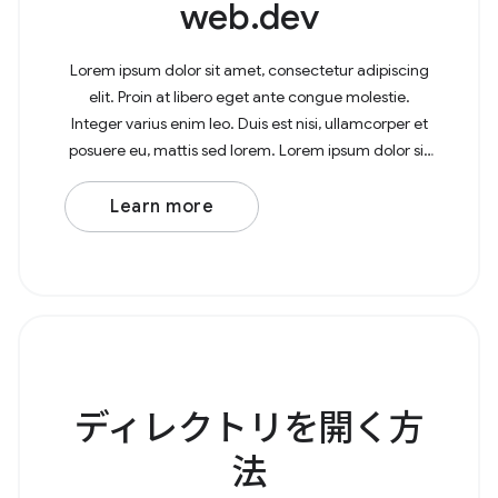
web.dev
Lorem ipsum dolor sit amet, consectetur adipiscing
elit. Proin at libero eget ante congue molestie.
Integer varius enim leo. Duis est nisi, ullamcorper et
posuere eu, mattis sed lorem. Lorem ipsum dolor sit
amet, consectetur adipiscing elit. In at
Learn more
ディレクトリを開く方
法