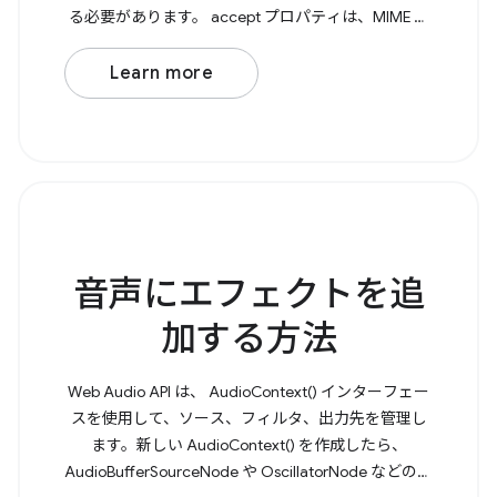
る必要があります。 accept プロパティは、MIME タ
イプをキーとし、特に対応するファイル拡張子の配
列を値とするオブジェクトです。 次に、File
Learn more
Handling API を使用して、 launchQueue を介して開
いたファイルを命令的に処理する必要があります。
Browser
音声にエフェクトを追
加する方法
Web Audio API は、 AudioContext() インターフェー
スを使用して、ソース、フィルタ、出力先を管理し
ます。新しい AudioContext() を作成したら、
AudioBufferSourceNode や OscillatorNode などの音