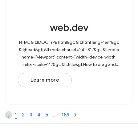
web.dev
HTML &lt;!DOCTYPE html&gt; &lt;html lang="en"&gt;
&lt;head&gt; &lt;meta charset="utf-8" /&gt; &lt;meta
name="viewport" content="width=device-width,
initial-scale=1" /&gt; &lt;title&gt;How to drag and
drop files&lt;/title&gt; &lt;/head&gt;
Learn more
1
2
3
4
5
…
159