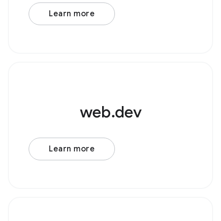
声ソースノードを作成します。例として、 ローパス
フィルタ が適用された基本的なオシレーターについ
Learn more
て考えてみましょう。 Browser Support Source ま
ず、新しい AudioContext() を作成します。次に、
web.dev
Learn more