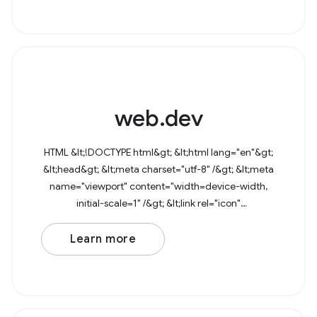
web.dev
HTML &lt;!DOCTYPE html&gt; &lt;html lang="en"&gt;
&lt;head&gt; &lt;meta charset="utf-8" /&gt; &lt;meta
name="viewport" content="width=device-width,
initial-scale=1" /&gt; &lt;link rel="icon"
href="data:image/svg+xml,&lt;svg
Learn more