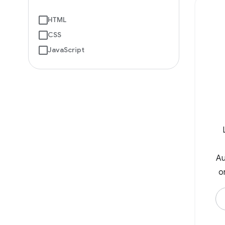
HTML
CSS
JavaScript
Au
or