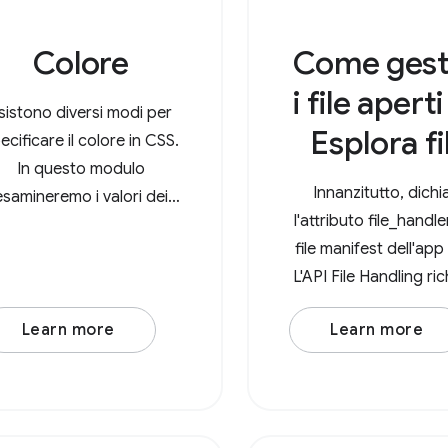
Colore
Come gest
i file apert
sistono diversi modi per
Esplora fi
ecificare il colore in CSS.
In questo modulo
Innanzitutto, dichi
esamineremo i valori dei
l'attributo file_handle
colori più utilizzati.
file manifest dell'ap
L'API File Handling ri
di specificare la pro
Learn more
Learn more
action (un URL di ges
e la proprietà accept
è un oggetto con i 
MIME come chiavi e 
delle