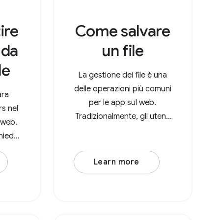
ire
Come salvare
i da
un file
le
La gestione dei file è una
delle operazioni più comuni
ara
per le app sul web.
rs nel
Tradizionalmente, gli utenti
p web.
dovevano caricare un file,
chiede
apportare alcune
prietà
modifiche e poi scaricarlo
Learn more
tione)
di nuovo, con il risultato di
, che
una copia nella cartella
tipi
Download. Con l'API
array