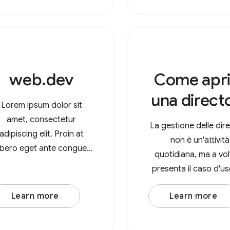
audio, ad esempio un
udioBufferSourceNode o
OscillatorNode. Ad
esempio, considera un
web.dev
Come apri
una direct
Lorem ipsum dolor sit
amet, consectetur
La gestione delle dir
adipiscing elit. Proin at
non è un'attività
libero eget ante congue
quotidiana, ma a vol
molestie. Integer varius
presenta il caso d'us
enim leo. Duis est nisi,
esempio quando v
lamcorper et posuere eu,
Learn more
Learn more
elaborare tutte le im
mattis sed lorem. Lorem
in una directory. Con 
ipsum dolor sit amet,
File System Access,