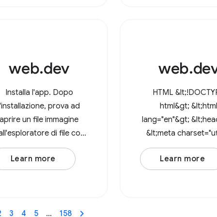
nsectetur adipiscing elit.
utenti possono ora a
In at
le directory nel bro
web.dev
web.de
Installa l'app. Dopo
HTML &lt;!DOCTY
l'installazione, prova ad
html&gt; &lt;htm
aprire un file immagine
lang="en"&gt; &lt;he
all'esploratore di file con
&lt;meta charset="ut
l'app.
/&gt; &lt;meta
Learn more
Learn more
name="viewport
content="width=dev
width, initial-scale=1"
&lt;link rel="icon
2
3
4
5
…
158
href="data:image/svg