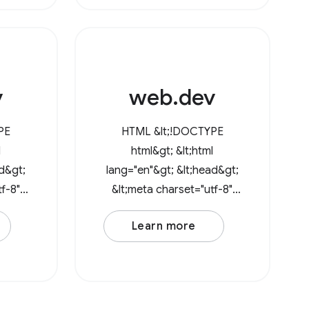
JavaScript di terze
prire
wser
v
web.dev
PE
HTML &lt;!DOCTYPE
l
html&gt; &lt;html
ad&gt;
lang="en"&gt; &lt;head&gt;
f-8"
&lt;meta charset="utf-8"
/&gt; &lt;meta
Learn more
"
name="viewport"
ice-
content="width=device-
 /&gt;
width, initial-scale=1" /&gt;
"
&lt;link rel="icon"
+xml,
href="data:image/svg+xml,