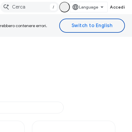
/
Accedi
otrebbero contenere errori.