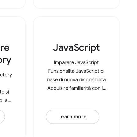
re
JavaScript
ory
Imparare JavaScript
Funzionalità JavaScript di
ectory
base di nuova disponibilità
Acquisire familiarità con le
te si
funzionalità comuni e utili di
o, ad
JavaScript Ottimizzare la
uoi
scarsa qualità dell'INP
Learn more
magini
causata da JavaScript
l'API
Ottimizzare le risorse
 gli