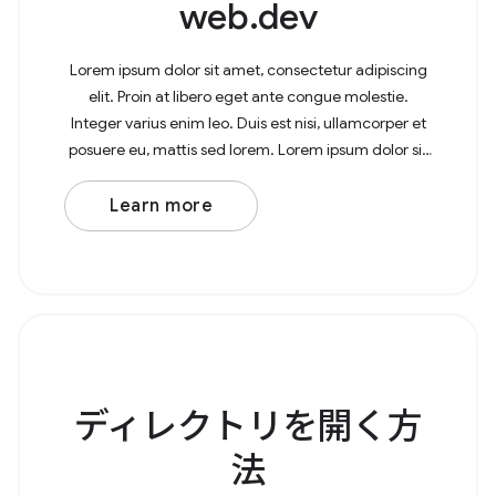
web.dev
Lorem ipsum dolor sit amet, consectetur adipiscing
elit. Proin at libero eget ante congue molestie.
Integer varius enim leo. Duis est nisi, ullamcorper et
posuere eu, mattis sed lorem. Lorem ipsum dolor sit
amet, consectetur adipiscing elit. In at
Learn more
ディレクトリを開く方
法