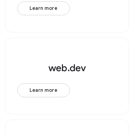
声ソースノードを作成します。例として、 ローパス
フィルタ が適用された基本的なオシレーターについ
Learn more
て考えてみましょう。 Browser Support Source ま
ず、新しい AudioContext() を作成します。次に、
web.dev
Learn more