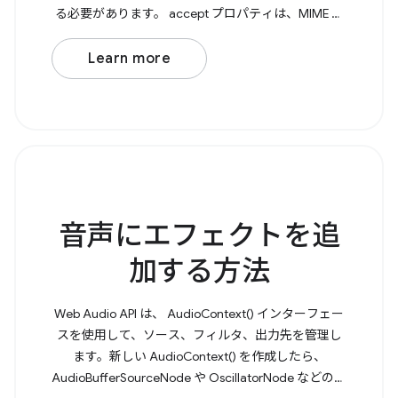
る必要があります。 accept プロパティは、MIME タ
イプをキーとし、特に対応するファイル拡張子の配
列を値とするオブジェクトです。 次に、File
Learn more
Handling API を使用して、 launchQueue を介して開
いたファイルを命令的に処理する必要があります。
Browser
音声にエフェクトを追
加する方法
Web Audio API は、 AudioContext() インターフェー
スを使用して、ソース、フィルタ、出力先を管理し
ます。新しい AudioContext() を作成したら、
AudioBufferSourceNode や OscillatorNode などの音