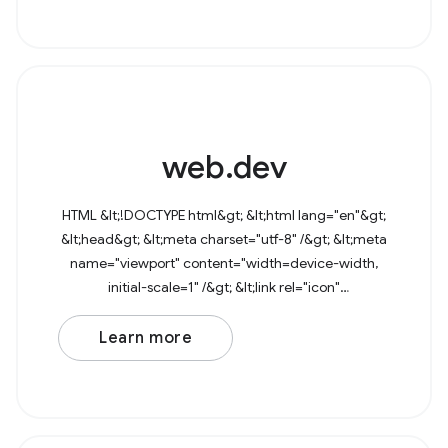
web.dev
HTML &lt;!DOCTYPE html&gt; &lt;html lang="en"&gt;
&lt;head&gt; &lt;meta charset="utf-8" /&gt; &lt;meta
name="viewport" content="width=device-width,
initial-scale=1" /&gt; &lt;link rel="icon"
href="data:image/svg+xml,&lt;svg
Learn more