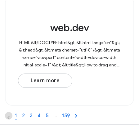
web.dev
HTML &lt;!DOCTYPE html&gt; &lt;html lang="en"&gt;
&lt;head&gt; &lt;meta charset="utf-8" /&gt; &lt;meta
name="viewport" content="width=device-width,
initial-scale=1" /&gt; &lt;title&gt;How to drag and
drop files&lt;/title&gt; &lt;/head&gt;
Learn more
1
2
3
4
5
…
159