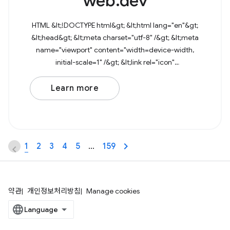
web.dev
HTML &lt;!DOCTYPE html&gt; &lt;html lang="en"&gt;
&lt;head&gt; &lt;meta charset="utf-8" /&gt; &lt;meta
name="viewport" content="width=device-width,
initial-scale=1" /&gt; &lt;link rel="icon"
href="data:image/svg+xml,&lt;svg
Learn more
1
2
3
4
5
…
159
약관
개인정보처리방침
Manage cookies