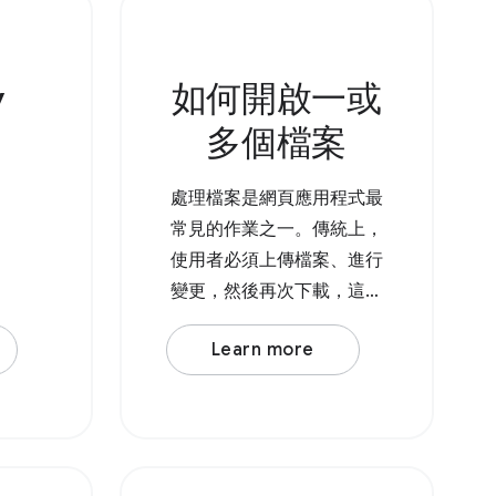
如 AudioBufferSourceNode
er
或 OscillatorNode
如果系統不
v
如何開啟一或
API，您
將檔案
多個檔案
。
處理檔案是網頁應用程式最
常見的作業之一。傳統上，
使用者必須上傳檔案、進行
變更，然後再次下載，這樣
「下載」資料夾中就會有副
Learn more
本。有了 File System
Access API，使用者現在可
以直接開啟檔案、進行修
改，然後將變更儲存回原始
檔案。 如要開啟檔案，請呼