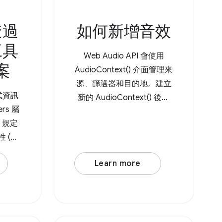
透過
如何新增音效
工具
Web Audio API 會使用
案
AudioContext() 介面管理來
源、篩選器和目的地。建立
式資訊
新的 AudioContext() 後，
ers 屬
請建立音訊來源節點，例如
PI 規定
AudioBufferSourceNode 或
性 (處
OscillatorNode 。舉例來
屬性，後
說，假設套用了 低通濾波器
Learn more
 類型
的基本震盪器。 Browser
別對應
Support Source 首先，請建
需要使
立新的 AudioContext() 。
PI，透過
接著建立音訊來源節點，例
式處理開