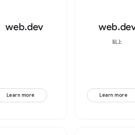
啟的檔案。 Brows
Support Source 
web.dev
web.de
支援 File Handling 
還是可以從檔案總管
拖曳到應用程式中
貼上
Learn more
Learn more