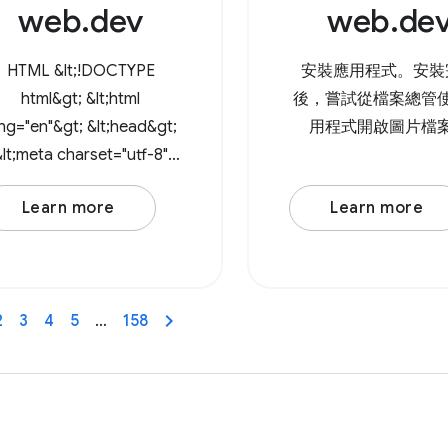
web.dev
web.de
'readwrite' } 傳遞
Browser Support So
網頁上的 &lt;inpu
HTML &lt;!DOCTYPE
安裝應用程式。安裝
type="file"
html&gt; &lt;html
後，嘗試從檔案總管
ng="en"&gt; &lt;head&gt;
用程式開啟圖片檔
&lt;meta charset="utf-8"
/&gt; &lt;meta
Learn more
Learn more
name="viewport"
content="width=device-
dth, initial-scale=1" /&gt;
&lt;link rel="icon"
2
3
4
5
…
158
ef="data:image/svg+xml,
&lt;svg