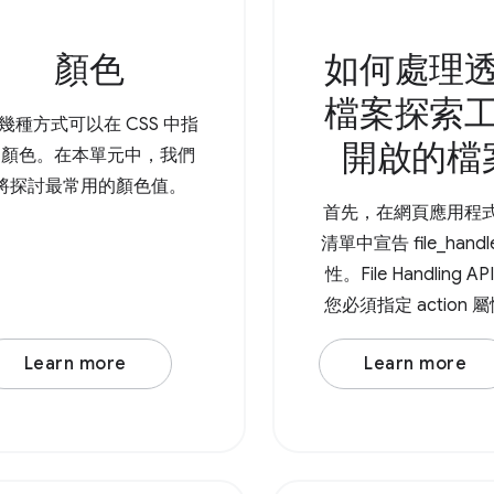
顏色
如何處理
檔案探索
幾種方式可以在 CSS 中指
開啟的檔
定顏色。在本單元中，我們
將探討最常用的顏色值。
首先，在網頁應用程
清單中宣告 file_handl
性。File Handling A
您必須指定 action 屬
理網址) 和 accept 
Learn more
Learn more
者是物件，其中 MIME
為鍵，而陣列則為特
的副檔名。 接著，您
用 File Handling A
launchQueue 命令