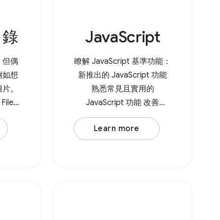
叫 showOpenFilePicker() ，
這會傳回包含所選檔案陣列
目錄
JavaScript
的 Promise。如需多個檔
案，您可以將 { multiple:
true, } 傳遞至方法。
，但偶
瞭解 JavaScript 基準功能：
Browser Support Source
例如想
新推出的 JavaScript 功能
網頁上的
圖片。
熟悉常見且實用的
ile
JavaScript 功能 改善
I 在瀏覽
JavaScript 造成的 INP 不佳
Learn more
定是否
問題 最佳化第三方
開啟目
JavaScript 資源 深入瞭解
JavaScript 模式 如果您是
() ，這
JavaScript 新手，我們也能
錄的
提供協助。我們的
權限，
JavaScript 學習課程 會逐步
:
引導您瞭解 JavaScript