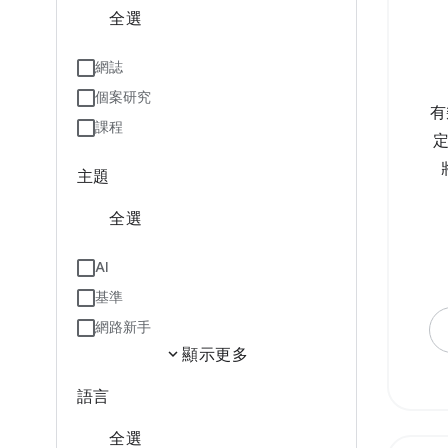
全選
網誌
個案研究
有
課程
主題
全選
AI
基準
網路新手
expand_more
顯示更多
語言
全選