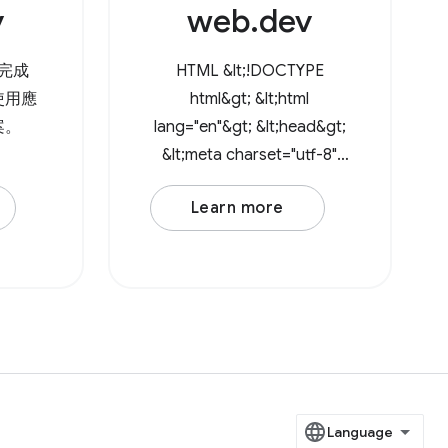
v
web.dev
至方法。
urce
t
完成
HTML &lt;!DOCTYPE
使用應
html&gt; &lt;html
案。
lang="en"&gt; &lt;head&gt;
&lt;meta charset="utf-8"
/&gt; &lt;meta
Learn more
name="viewport"
content="width=device-
width, initial-scale=1" /&gt;
&lt;title&gt;How to drag
and drop files&lt;/title&gt;
&lt;/head&gt;