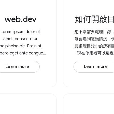
web.dev
如何開啟
Lorem ipsum dolor sit
您不常需要處理目錄
amet, consectetur
爾會遇到這類情況，
adipiscing elit. Proin at
要處理目錄中的所有
libero eget ante congue
現在使用者可以透過 F
molestie. Integer varius
System Access AP
Learn more
Learn more
enim leo. Duis est nisi,
器中開啟目錄，並決
lamcorper et posuere eu,
需要寫入權限。 如要
mattis sed lorem. Lorem
錄，請呼叫
ipsum dolor sit amet,
showDirectoryPicker
nsectetur adipiscing elit.
會傳回包含所選目
In at
Promise。如需寫入
您可以將 { mode