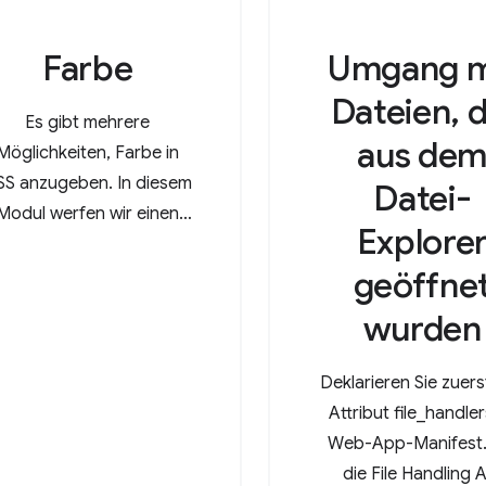
Farbe
Umgang m
Dateien, d
Es gibt mehrere
aus de
Möglichkeiten, Farbe in
SS anzugeben. In diesem
Datei-
Modul werfen wir einen
Explore
ick auf die am häufigsten
erwendeten Farbwerte.
geöffne
wurden
Deklarieren Sie zuers
Attribut file_handler
Web-App-Manifest.
die File Handling 