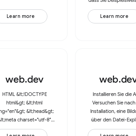
dass Sie beispielsweis
lamcorper et posuere eu,
Bilder in einem Verze
mattis sed lorem. Lorem
Learn more
Learn more
verarbeiten möchten
ipsum dolor sit amet,
der File System Acce
nsectetur adipiscing elit.
können Nutzer jet
In at
Verzeichnisse im Br
öffnen und
web.dev
web.de
HTML &lt;!DOCTYPE
Installieren Sie die 
html&gt; &lt;html
Versuchen Sie nach
ng="en"&gt; &lt;head&gt;
Installation, eine Bil
&lt;meta charset="utf-8"
über den Datei-Expl
/&gt; &lt;meta
mit der App zu öff