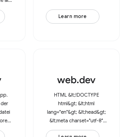
e alle
INP durch JavaScript
ichnis
optimieren JavaScript-
Learn more
. Mit
Ressourcen von
ss API
Drittanbietern optimieren
zt
JavaScript-Muster Wenn
owser
Sie noch
v
web.dev
App.
HTML &lt;!DOCTYPE
 der
html&gt; &lt;html
ddatei
lang="en"&gt; &lt;head&gt;
orer
&lt;meta charset="utf-8"
nen.
/&gt; &lt;meta