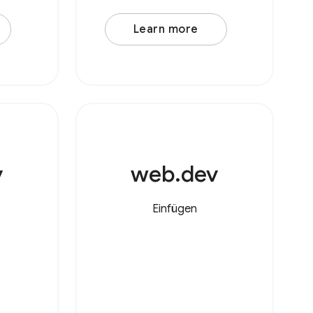
erstellt. Mit der
schaft
Learn more
-URL)
accept
t ein
n als
ays
v
web.dev
Einfügen