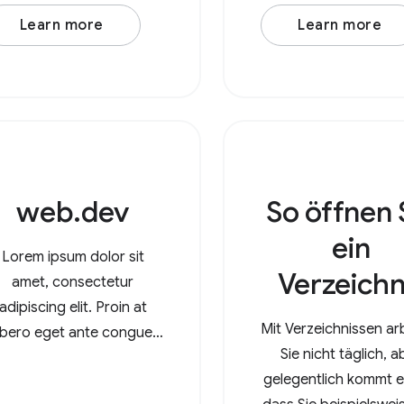
Filter und Ziele zu
Learn more
Learn more
rwalten. Nachdem Sie ein
neues AudioContext()
stellt haben, erstellen Sie
nen Audioquellknoten wie
udioBufferSourceNode
oder OscillatorNode.
web.dev
So öffnen 
ein
Lorem ipsum dolor sit
Verzeichn
amet, consectetur
adipiscing elit. Proin at
Mit Verzeichnissen ar
libero eget ante congue
Sie nicht täglich, a
molestie. Integer varius
gelegentlich kommt e
enim leo. Duis est nisi,