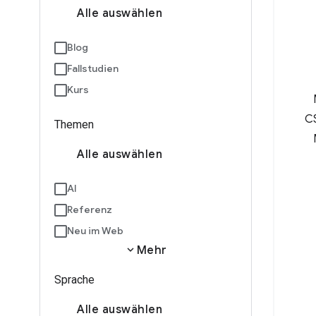
Alle auswählen
Blog
Fallstudien
Kurs
C
Themen
Alle auswählen
Bl
v
AI
Referenz
Neu im Web
expand_more
Mehr
Sprache
Alle auswählen