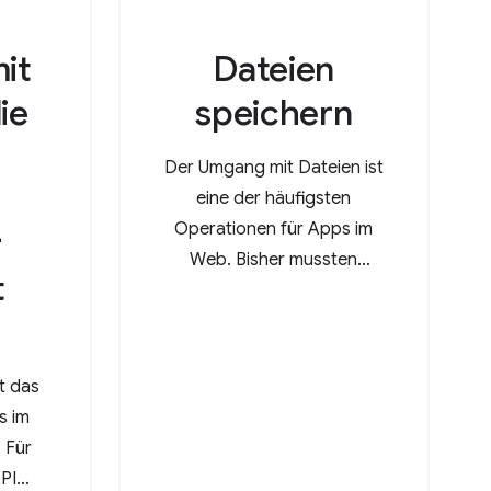
it
Dateien
ie
speichern
m
Der Umgang mit Dateien ist
eine der häufigsten
Operationen für Apps im
r
Web. Bisher mussten
t
Nutzer eine Datei
hochladen, Änderungen
daran vornehmen und sie
dann wieder
t das
herunterladen. Dadurch
s im
wurde eine Kopie im
 Für
Ordner „Downloads“
API