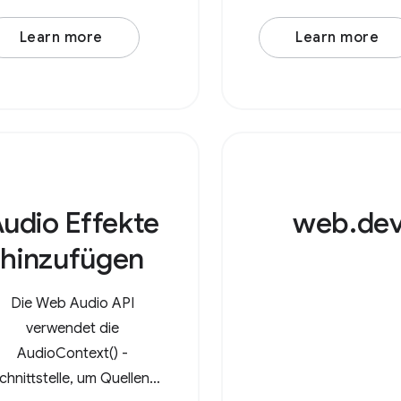
müssen Sie die Eigen
Learn more
Learn more
action (eine Handler
und die Eigenschaft 
angeben. Letztere is
Objekt mit MIME-Type
Schlüssel und Arr
udio Effekte
web.de
hinzufügen
Die Web Audio API
verwendet die
AudioContext() -
chnittstelle, um Quellen,