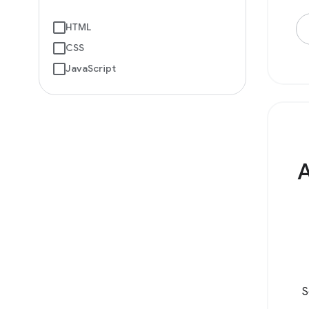
HTML
CSS
JavaScript
A
S