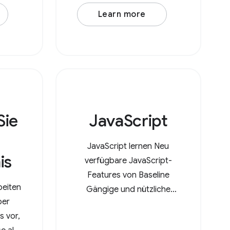
Learn more
Sie
JavaScript
JavaScript lernen Neu
is
verfügbare JavaScript-
Features von Baseline
beiten
Gängige und nützliche
ber
JavaScript-Funktionen
s vor,
kennenlernen Schlechte