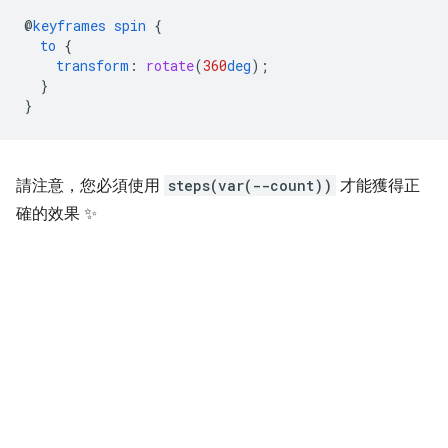
@
keyframes
spin
{
to
{
transform
:
rotate
(
360
deg
);
}
}
請注意，您必須使用
steps(var(--count))
才能獲得正
確的效果 ✨