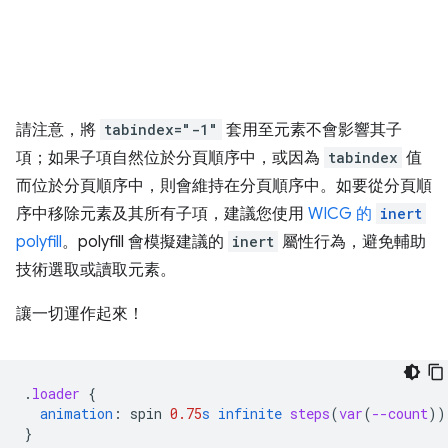
請注意，將
tabindex="-1"
套用至元素不會影響其子
項；如果子項自然位於分頁順序中，或因為
tabindex
值
而位於分頁順序中，則會維持在分頁順序中。如要從分頁順
序中移除元素及其所有子項，建議您使用
WICG 的
inert
polyfill
。polyfill 會模擬建議的
inert
屬性行為，避免輔助
技術選取或讀取元素。
讓一切運作起來！
.
loader
{
animation
:
spin
0.75
s
infinite
steps
(
var
(
--count
))
}