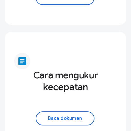
article
Cara mengukur
kecepatan
Baca dokumen