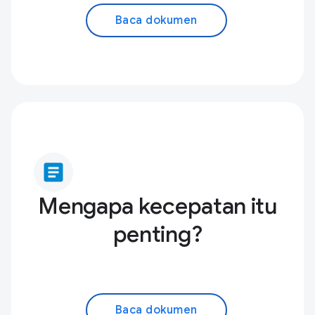
Baca dokumen
article
Mengapa kecepatan itu
penting?
Baca dokumen