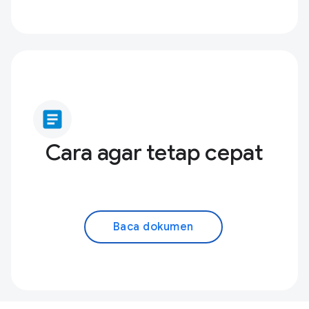
article
Cara agar tetap cepat
Baca dokumen