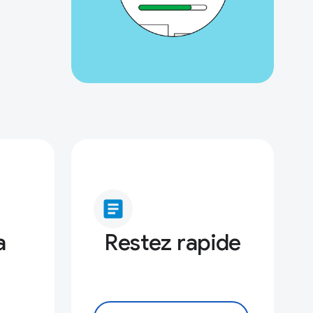
article
a
Restez rapide