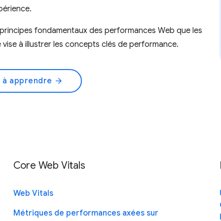
périence.
es principes fondamentaux des performances Web que les
vise à illustrer les concepts clés de performance.
 à apprendre
arrow_forward
Core Web Vitals
Web Vitals
Métriques de performances axées sur