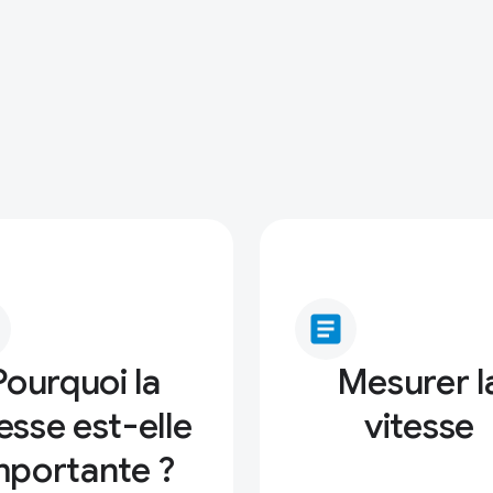
article
Pourquoi la
Mesurer l
esse est-elle
vitesse
mportante ?