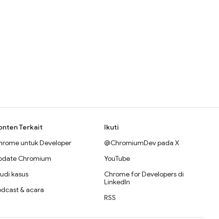
onten Terkait
Ikuti
hrome untuk Developer
@ChromiumDev pada X
pdate Chromium
YouTube
udi kasus
Chrome for Developers di
LinkedIn
odcast & acara
RSS