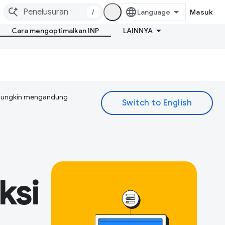
/
Masuk
Cara mengoptimalkan INP
LAINNYA
I mungkin mengandung
ksi