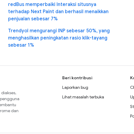
redBus memperbaiki Interaksi situsnya
terhadap Next Paint dan berhasil menaikkan
penjualan sebesar 7%
Trendyol mengurangi INP sebesar 50%, yang
menghasilkan peningkatan rasio klik-tayang
sebesar 1%
Beri kontribusi
K
Laporkan bug
C
diakses,
Lihat masalah terbuka
U
a pengguna
membantu
St
Chrome dan
P