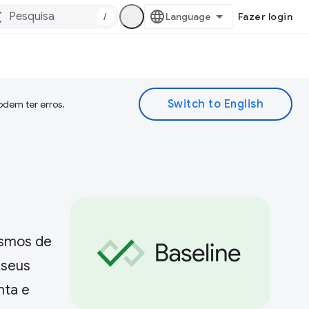
/
Fazer login
odem ter erros.
ismos de
 seus
nta e