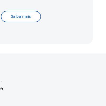
Saiba mais
,
de