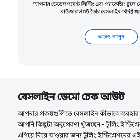
আপনার ডেভেলপমেন্ট লিন্টিং এবং প্যাকেজিং টুলে
ব্রাউজারলিস্টে তৈরি বেসলাইন-নির্দিষ্ট প্রশ
আরও জানুন
বেসলাইন ডেমো চেক আউট
আপনার প্রকল্পগুলিতে বেসলাইন কীভাবে ব্যবহার ক
আপনি কিছুটা অনুপ্রেরণা খুঁজছেন - টুলিং ইন্টিগ
এগিয়ে নিয়ে যাওয়ার জন্য টুলিং ইন্টিগ্রেশনের 