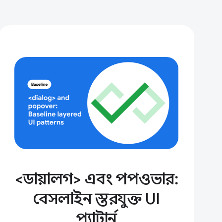
<ডায়ালগ> এবং পপওভার:
বেসলাইন স্তরযুক্ত UI
প্যাটার্ন