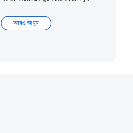
আরও জানুন