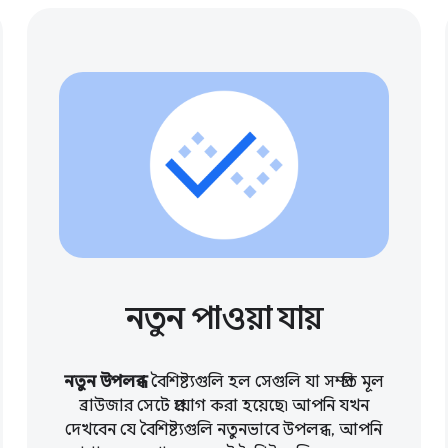
নতুন পাওয়া যায়
নতুন উপলব্ধ
বৈশিষ্ট্যগুলি হল সেগুলি যা সম্প্রতি মূল
ব্রাউজার সেটে প্রয়োগ করা হয়েছে৷ আপনি যখন
দেখবেন যে বৈশিষ্ট্যগুলি নতুনভাবে উপলব্ধ, আপনি