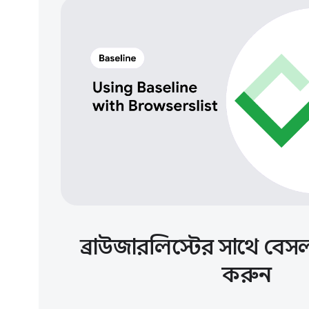
ব্রাউজারলিস্টের সাথে বেস
করুন