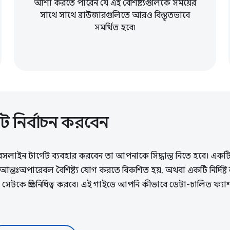
আশা করতে পারেন যে এই বৈশিষ্ট্যগুলিকে সময়ের
সাথে সাথে ব্রাউজারগুলিতে আরও বিস্তৃতভাবে
সমর্থিত হবে৷
ট নির্বাচন করবেন
সলাইন টার্গেট ব্যবহার করবেন তা আপনাকে সিদ্ধান্ত নিতে হবে। এক
্তঃঅপারেবল বৈশিষ্ট্য যোগ করতে বিকশিত হয়, অথবা একটি নির্দিষ্ট ল
বশেষ সেটকে প্রতিনিধিত্ব করবে। এই গাইডে আপনি কীভাবে ডেটা-চালিত ফ্