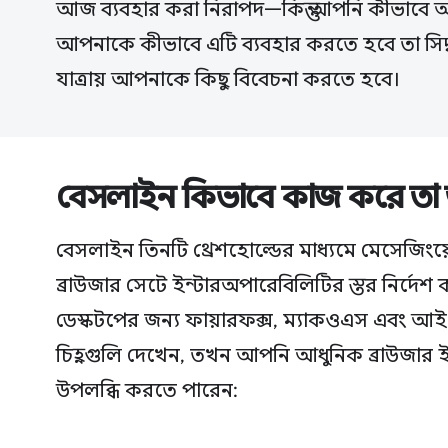
আজ ব্যবহার করা নিরাপদ—কিন্তু আপনি কীভাবে 
আপনাকে কীভাবে এটি ব্যবহার করতে হবে তা সিদ্ধ
যাত্রায় আপনাকে কিছু বিবেচনা করতে হবে।
বেসলাইন কিভাবে কাজ করে তা 
বেসলাইন তিনটি থ্রেশহোল্ডের মাধ্যমে মেসেজিংয়ে
ব্রাউজার সেটে ইন্টারঅপারেবিলিটির স্তর নির্দেশ করে
ডেস্কটপের জন্য ফায়ারফক্স, ম্যাকওএস এবং
চিহ্নগুলি দেখেন, তখন আপনি আধুনিক ব্রাউজার ইঞ্জি
উপলব্ধি করতে পারেন: