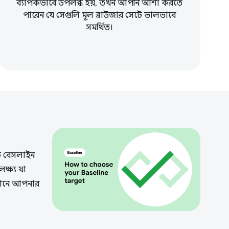
ব্যাপকভাবে উপলব্ধ হয়, তখন আপনি আশা করতে
পারেন যে সেগুলি মূল ব্রাউজার সেটে ভালভাবে
সমর্থিত।
টি বেসলাইন
ক্ষ্য যা
যাশনে আপনার