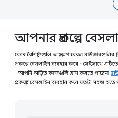
আপনার প্রকল্পে বেস
কোন বৈশিষ্ট্যগুলি আন্তঃঅপারেবল ব্রাউজারগুলির
প্রকল্পে বেসলাইন ব্যবহার করে - সেইসাথে এটি
- আপনি জড়িত কাজগুলি হ্রাস করতে পারেন৷
ব্র
প্রকল্পে বেসলাইন ব্যবহার করে যতটা সহজ হতে 