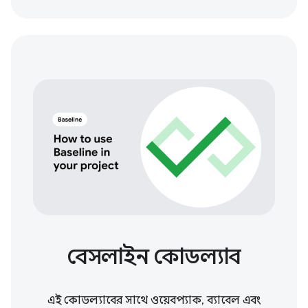
বেসলাইন কোডল্যাব
এই কোডল্যাবের সাথে ওয়েবপ্যাক, ব্যাবেল এবং