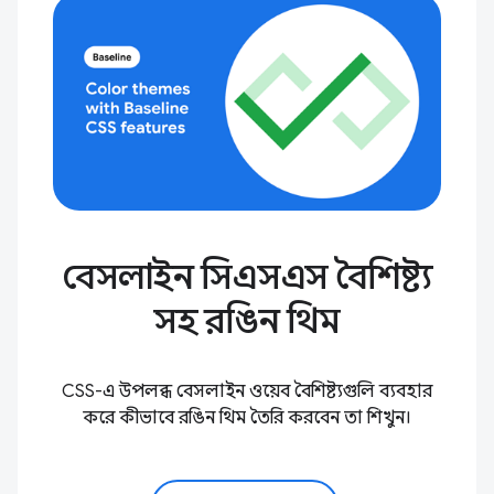
বেসলাইন সিএসএস বৈশিষ্ট্য
সহ রঙিন থিম
CSS-এ উপলব্ধ বেসলাইন ওয়েব বৈশিষ্ট্যগুলি ব্যবহার
করে কীভাবে রঙিন থিম তৈরি করবেন তা শিখুন।