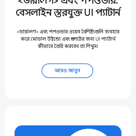
<ডায়ালগ> এবং পপওভার:
বেসলাইন স্তরযুক্ত UI প্যাটার্ন
<ডায়ালগ> এবং পপওভার ওয়েব বৈশিষ্ট্যগুলি ব্যবহার
করে মোডাল উইন্ডো এবং প্রম্পটের জন্য UI প্যাটার্ন
কীভাবে তৈরি করবেন তা শিখুন।
আরও জানুন