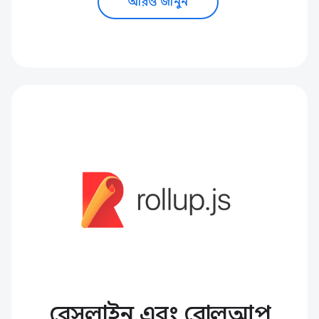
আরও জানুন
বেসলাইন এবং রোলআপ