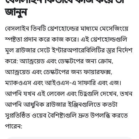
জানুন
বেসলাইন তিনটি থ্রেশহোল্ডের মাধ্যমে মেসেজিংয়ে
স্পষ্টতা প্রদান করে কাজ করে। এই থ্রেশহোল্ডগুলি
মূল ব্রাউজার সেটে ইন্টারঅপারেবিলিটির স্তর নির্দেশ
করে: অ্যান্ড্রয়েড এবং ডেস্কটপের জন্য ক্রোম,
অ্যান্ড্রয়েড এবং ডেস্কটপের জন্য ফায়ারফক্স,
ম্যাকওএস এবং আইওএস-এ সাফারি এবং এজ।
আপনি যখন এই লেবেল এবং চিহ্নগুলি দেখেন, তখন
আপনি আধুনিক ব্রাউজার ইঞ্জিনগুলিতে কতটা
সুপ্রতিষ্ঠিত ওয়েব বৈশিষ্ট্যগুলি দ্রুত উপলব্ধি করতে
পারেন: