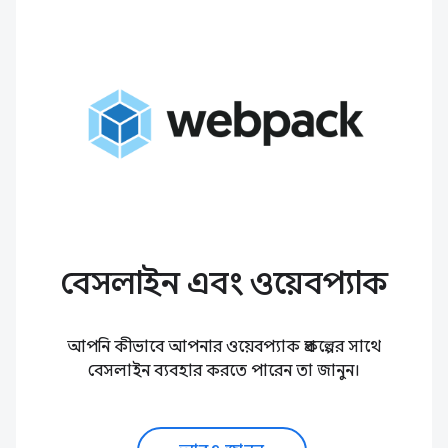
বেসলাইন এবং ওয়েবপ্যাক
আপনি কীভাবে আপনার ওয়েবপ্যাক প্রকল্পের সাথে
বেসলাইন ব্যবহার করতে পারেন তা জানুন।