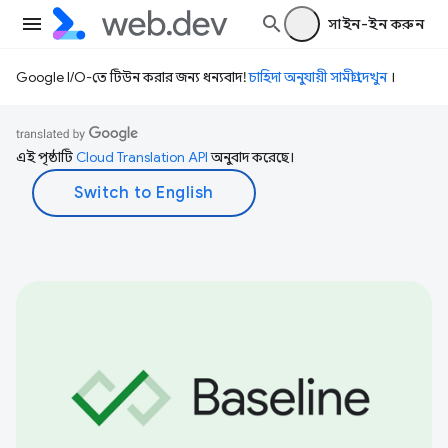
সাইন-ইন করুন
Google I/O-তে টিউন করার জন্য ধন্যবাদ!
চাহিদা অনুযায়ী সামগ্রী দেখুন
।
এই পৃষ্ঠাটি
Cloud Translation API
অনুবাদ করেছে।