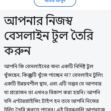
আরও জানুন
আপনার নিজস্ব
বেসলাইন টুল তৈরি
করুন
আপনি কি বেসলাইনের জন্য একটি নির্দিষ্ট টুল
খুঁজছেন, কিন্তু এটি খুঁজে পাচ্ছেন না? বেসলাইন টুলিং
একটি উন্নয়নশীল স্থান, এবং এটি সম্ভব যে আপনার
যা প্রয়োজন তা এখনও বিকাশ করা হয়নি। আপনি
যদি এন্টারপ্রাইজিং টাইপ হন তবে আপনি নিজের
টুলিং তৈরি করতে পারেন। এই নিবন্ধগুলি আপনাকে