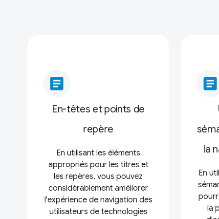
article
article
En-têtes et points de
repère
séman
la 
En utilisant les éléments
appropriés pour les titres et
En ut
les repères, vous pouvez
séman
considérablement améliorer
pourr
l'expérience de navigation des
la 
utilisateurs de technologies