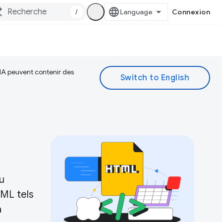
/
Connexion
 IA peuvent contenir des
u
TML tels
à