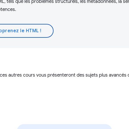
, tels que les problèmes structurels, les métadonnées, la s
étences.
pprenez le HTML !
 ces autres cours vous présenteront des sujets plus avancés q