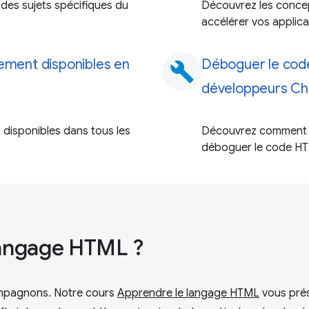
des sujets spécifiques du
Découvrez les concep
accélérer vos applic
lement disponibles en
Déboguer le code
build
développeurs C
 disponibles dans tous les
Découvrez comment ut
déboguer le code HT
langage HTML ?
ompagnons. Notre cours
Apprendre le langage HTML
vous prés