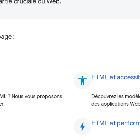
rtie cruciale du Web.
page :
HTML et accessib
accessibility
TML ? Nous vous proposons
Découvrez les modèle
er.
des applications Web
HTML et perfor
bolt