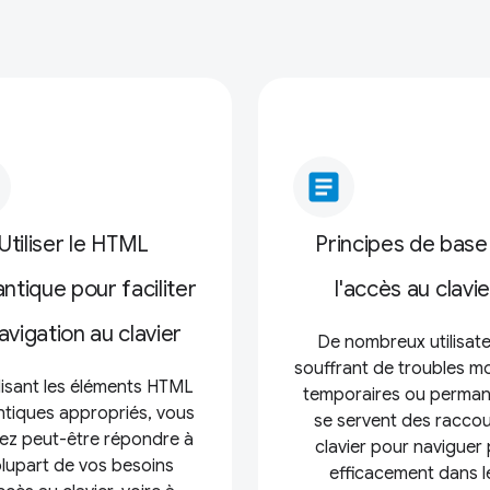
article
Utiliser le HTML
Principes de base
tique pour faciliter
l'accès au clavie
navigation au clavier
De nombreux utilisat
souffrant de troubles m
ilisant les éléments HTML
temporaires ou perman
tiques appropriés, vous
se servent des raccou
ez peut-être répondre à
clavier pour naviguer 
plupart de vos besoins
efficacement dans l