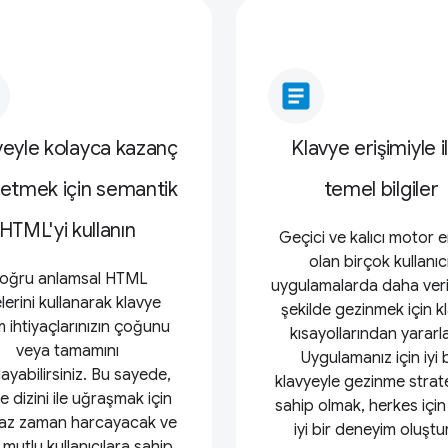
article
yeyle kolayca kazanç
Klavye erişimiyle il
 etmek için semantik
temel bilgiler
HTML'yi kullanın
Geçici ve kalıcı motor e
olan birçok kullanıcı
oğru anlamsal HTML
uygulamalarda daha verim
lerini kullanarak klavye
şekilde gezinmek için k
m ihtiyaçlarınızın çoğunu
kısayollarından yararla
veya tamamını
Uygulamanız için iyi b
layabilirsiniz. Bu sayede,
klavyeyle gezinme strate
 dizini ile uğraşmak için
sahip olmak, herkes içi
az zaman harcayacak ve
iyi bir deneyim oluştu
mutlu kullanıcılara sahip