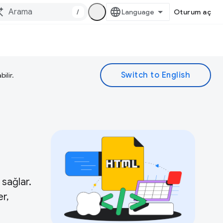
/
Oturum aç
ilir.
 sağlar.
er,