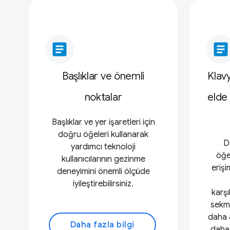
article
article
Başlıklar ve önemli
Klav
noktalar
elde
Başlıklar ve yer işaretleri için
doğru öğeleri kullanarak
D
yardımcı teknoloji
öğe
kullanıcılarının gezinme
erişi
deneyimini önemli ölçüde
iyileştirebilirsiniz.
karşı
sekme
daha 
Daha fazla bilgi
daha 