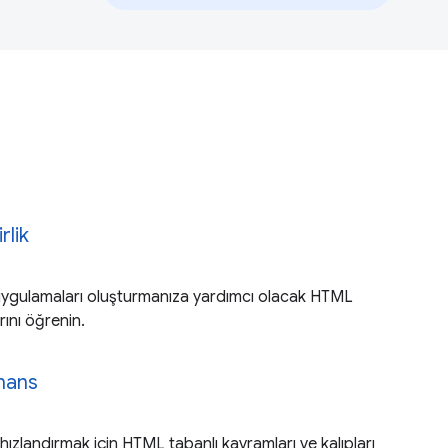
rlik
 uygulamaları oluşturmanıza yardımcı olacak HTML
rını öğrenin.
mans
ızlandırmak için HTML tabanlı kavramları ve kalıpları