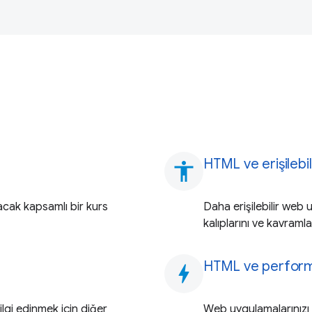
HTML ve erişilebili
accessibility
acak kapsamlı bir kurs
Daha erişilebilir web
kalıplarını ve kavramla
HTML ve perfor
bolt
lgi edinmek için diğer
Web uygulamalarınızı h