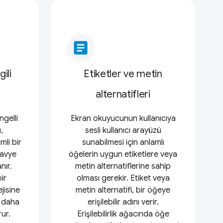
article
gili
Etiketler ve metin
alternatifleri
ngelli
Ekran okuyucunun kullanıcıya
,
sesli kullanıcı arayüzü
li bir
sunabilmesi için anlamlı
lavye
öğelerin uygun etiketlere veya
nır.
metin alternatiflerine sahip
ir
olması gerekir. Etiket veya
jisine
metin alternatifi, bir öğeye
n daha
erişilebilir adını verir.
rur.
Erişilebilirlik ağacında öğe