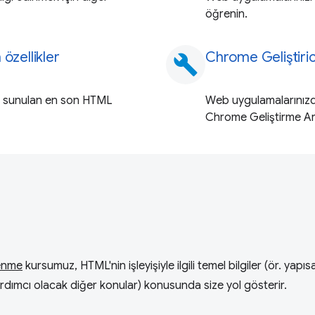
öğrenin.
özellikler
Chrome Geliştiric
build
ma sunulan en son HTML
Web uygulamalarınız
Chrome Geliştirme Araç
enme
kursumuz, HTML'nin işleyişiyle ilgili temel bilgiler (ör. yapıs
yardımcı olacak diğer konular) konusunda size yol gösterir.