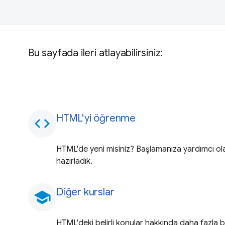
Bu sayfada ileri atlayabilirsiniz:
HTML'yi öğrenme
code
HTML'de yeni misiniz? Başlamanıza yardımcı ol
hazırladık.
Diğer kurslar
school
HTML'deki belirli konular hakkında daha fazla bi