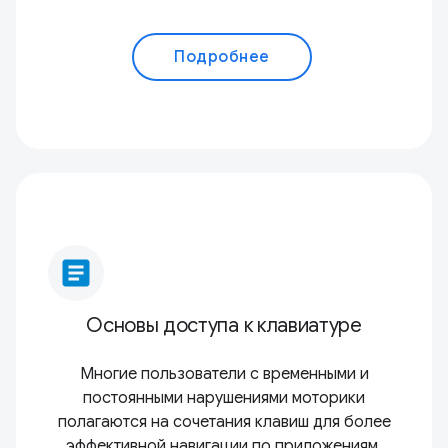
Подробнее
article
Основы доступа к клавиатуре
Многие пользователи с временными и
постоянными нарушениями моторики
полагаются на сочетания клавиш для более
эффективной навигации по приложениям.