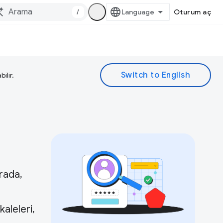
/
Oturum aç
ilir.
rada,
kaleleri,