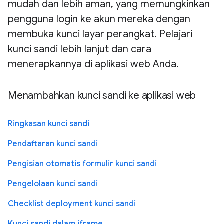
mudah dan lebih aman, yang memungkinkan
pengguna login ke akun mereka dengan
membuka kunci layar perangkat. Pelajari
kunci sandi lebih lanjut dan cara
menerapkannya di aplikasi web Anda.
Menambahkan kunci sandi ke aplikasi web
Ringkasan kunci sandi
Pendaftaran kunci sandi
Pengisian otomatis formulir kunci sandi
Pengelolaan kunci sandi
Checklist deployment kunci sandi