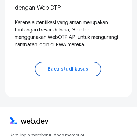
dengan WebOTP
Karena autentikasi yang aman merupakan
tantangan besar di India, Goibibo
menggunakan WebOTP API untuk mengurangi
hambatan login di PWA mereka.
Baca studi kasus
Kami ingin membantu Anda membuat