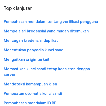
Topik lanjutan
Pembahasan mendalam tentang verifikasi pengguna
Mempelajari kredensial yang mudah ditemukan
Mencegah kredensial duplikat
Menentukan penyedia kunci sandi
Mengaitkan origin terkait
Memastikan kunci sandi tetap konsisten dengan
server
Mendeteksi kemampuan klien
Pembuatan otomatis kunci sandi
Pembahasan mendalam ID RP