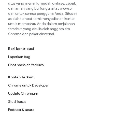
situs yang menarik, mudah diakses, cepat,
dan aman yang berfungsi lintas browser,
dan untuk semua pengguna Anda. Situs ini
adalah tempat kami menyediakan konten
untuk membantu Anda dalam perjalanan
tersebut, yang ditulis oleh anggota tim
Chrome dan pakar eksternal.
Beri kontribusi
Laporkan bug
Lihat masalah terbuka
Konten Terkait
Chrome untuk Developer
Update Chromium
Studi kasus
Podcast & acara