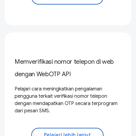
Memverifikasi nomor telepon di web
dengan WebOTP API
Pelajari cara meningkatkan pengalaman
pengguna terkait verifikasi nomor telepon
dengan mendapatkan OTP secara terprogram
dari pesan SMS.
Pelajari lebih lanjut