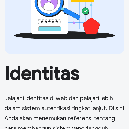
Identitas
Jelajahi identitas di web dan pelajari lebih
dalam sistem autentikasi tingkat lanjut. Di sini
Anda akan menemukan referensi tentang
cara membangun sistem yang tangguh