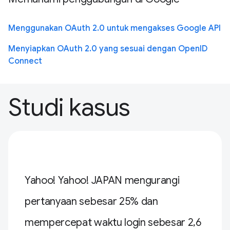
Menggunakan OAuth 2.0 untuk mengakses Google API
Menyiapkan OAuth 2.0 yang sesuai dengan OpenID
Connect
Studi kasus
Yahoo! Yahoo! JAPAN mengurangi
pertanyaan sebesar 25% dan
mempercepat waktu login sebesar 2,6