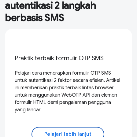
autentikasi 2 langkah
berbasis SMS
Praktik terbaik formulir OTP SMS
Pelajari cara menerapkan formulir OTP SMS
untuk autentikasi 2 faktor secara efisien. Artikel
ini memberikan praktik terbaik lintas browser
untuk menggunakan WebOTP API dan elemen
formulir HTML demi pengalaman pengguna
yang lancar.
Pelajari lebih lanjut