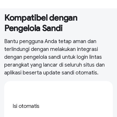
Kompatibel dengan
Pengelola Sandi
Bantu pengguna Anda tetap aman dan
terlindungi dengan melakukan integrasi
dengan pengelola sandi untuk login lintas
perangkat yang lancar di seluruh situs dan
aplikasi beserta update sandi otomatis.
Isi otomatis