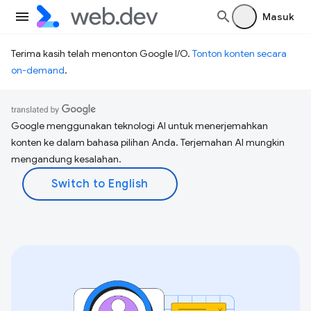
Masuk
Terima kasih telah menonton Google I/O.
Tonton konten secara
on-demand
.
Google menggunakan teknologi AI untuk menerjemahkan
konten ke dalam bahasa pilihan Anda. Terjemahan AI mungkin
mengandung kesalahan.