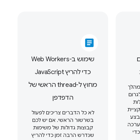
article
ם
שימוש ב-Web Workers
כדי להריץ JavaScript
מחוץ ל-thread הראשי של
מהלך
גרום
הדפדפן
ות
אפליקציית
לא כל הדברים צריכים לפעול
בצע
בשרשור הראשי. אם יש לכם
ערכה
קבוצות גדולות של משימות
די
שנדרש הרבה זמן כדי להריץ