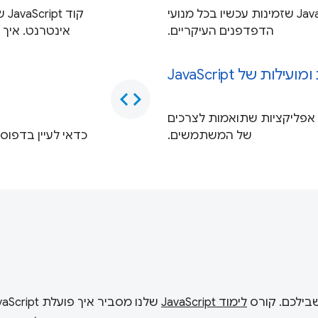
מידע על התכונות העדכניות ביותר של JavaScript שזמינות עכשיו בכל מנועי
קו
הדפדפנים העיקריים.
אינטרנט. איך 
ות של JavaScript
code
ם ליצור אפליקציות שתואמות לצרכים
של המשתמשים.
לימוד JavaScript