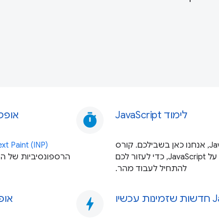
לימוד JavaScript
אופטימיזציה ש
timer
אם אתם משתמשים חדשים ב-JavaScript, אנחנו כאן בשבילכם. קורס
xt Paint (INP)
JavaScript שלנו מלמד את כל מה שצריך לדעת על JavaScript, כדי לעזור לכם
להתחיל לעבוד מהר.
אופטימ
bolt