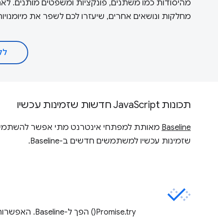
מהיסודות כמו משתנים, פונקציות ומשפטים מותנים. לאח
מחלקות ונושאים אחרים, שיעזרו לכם לשפר את מיומנויות ה-JavaScript כדי ליצור אפליקציות אינטרנט 
ללמוד
תכונות JavaScript חדשות שזמינות עכשיו
Baseline
שזמינות עכשיו למשתמשים חדשים ב-Baseline.
Promise.try() הפך ל-Baseline. האפשרות הזו זמינה החל מינואר 2025.