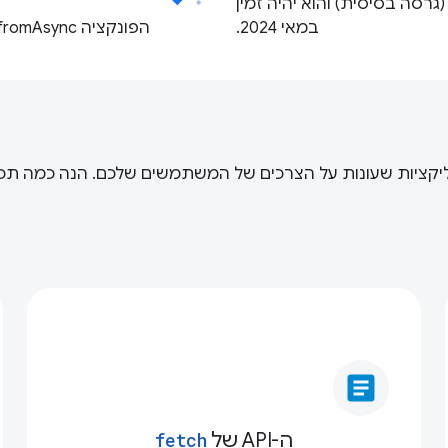
משק Screen Wake Lock API הפך ל-Baseline (גרסה בסיסית) והוא יהיה זמין
במאי 2024.
הפונקציה Array.fromAsync() הפכה ל-Baseline. היא זמינה החל מינואר 2024.
ם לפתח אפליקציות שעונות על הצרכים של המשתמשים שלכם. הנה כמה
article
ה-API של
fetch