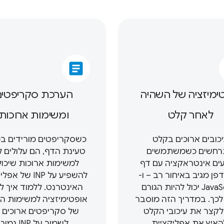
article
ימיזציה של השהיה
הערכת סקריפטי
לאחר קלט
ומשימות ארוכות
כובים ארוכים בקלט
כשסקריפטים מורידים ב
חשים כשמשתמשים
טעינת הדף, הם עלולים ל
ים אינטראקציה עם דף
למשימות ארוכות שיכול
פן מגיב באיחור רב – ו-
להשפיע על INP של 
JavaScript יכול להיות הגורם
האינטרנט. ללמוד איך ל
לכך. במדריך הזה מוסבר
אופטימיזציה למשימות ה
לקצר את עיכובי הקלט
של סקריפטים ארוכים כ
האיץ את אפליקציית
לשמור על INP נמוך.