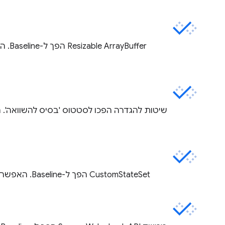
Buffer
שיטות להגדרה הפכו לסטטוס 'בסיס להשוואה'. הש
CustomStateSet הפך ל-Baseline. האפשרות הזו זמינה החל ממאי 2024.