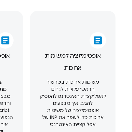
article
article
אופטימיזציה למשימות
אופט
ארוכות
משימות ארוכות בשרשור
עי
הראשי עלולות לגרום
מתר
לאפליקציית האינטרנט להפסיק
מבצע
להגיב. איך מבצעים
והדפד
אופטימיזציה של משימות
ארוכות כדי לשפר את INP של
הנפוץ 
אפליקציית האינטרנט
איך 
ול