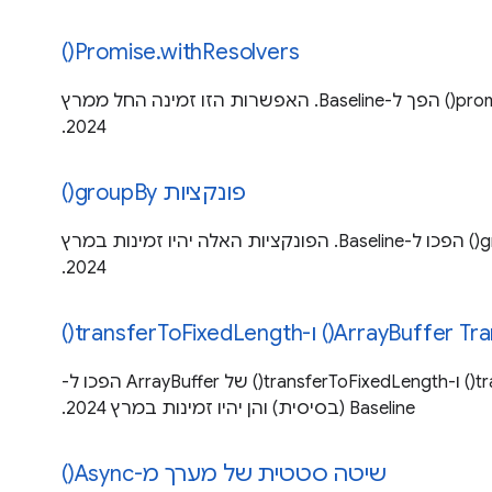
Promise.withResolvers()
promise.withResolvers() הפך ל-Baseline. האפשרות הזו זמינה החל ממרץ
2024.
פונקציות groupBy()
הפונקציות groupBy() הפכו ל-Baseline. הפונקציות האלה יהיו זמינות במרץ
2024.
ArrayBuf() ו-transferToFixedLength()
השיטות transfer() ו-transferToFixedLength() של ArrayBuffer הפכו ל-
Baseline (בסיסית) והן יהיו זמינות במרץ 2024.
שיטה סטטית של מערך מ-Async()