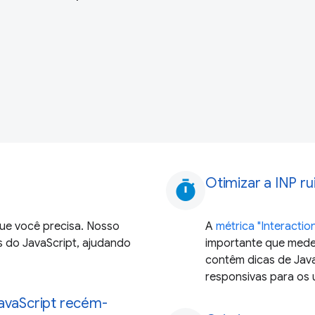
Otimizar a INP r
timer
ue você precisa. Nosso
A
métrica "Interaction
s do JavaScript, ajudando
importante que mede
contêm dicas de Java
responsivas para os 
JavaScript recém-