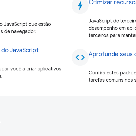
Otimizar recurso
bolt
JavaScript de tercei
o JavaScript que estão
desempenho em aplic
os de navegador.
terceiros para mante
 do JavaScript
Aprofunde seus 
code
dar você a criar aplicativos
Confira estes padrõe
.
tarefas comuns nos s
?