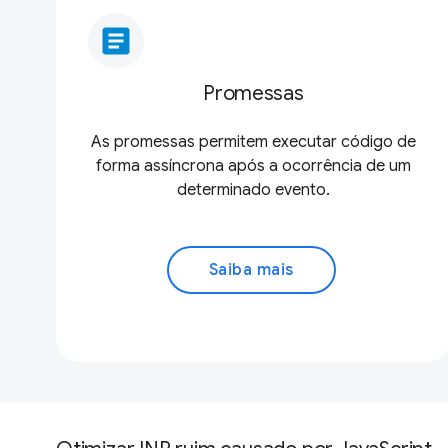
article
Promessas
As promessas permitem executar código de
forma assíncrona após a ocorrência de um
determinado evento.
Saiba mais