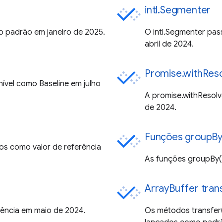
intl.Segmenter
mo padrão em janeiro de 2025.
O intl.Segmenter pas
abril de 2024.
Promise.withReso
nível como Baseline em julho
A promise.withResolv
de 2024.
Funções groupBy
os como valor de referência
As funções groupBy()
ArrayBuffer tran
rência em maio de 2024.
Os métodos transfer(