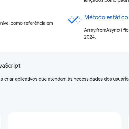
lançados como padr
Método estático 
nível como referência em
Array.fromAsync() fic
2024.
vaScript
 a criar aplicativos que atendam às necessidades dos usuár