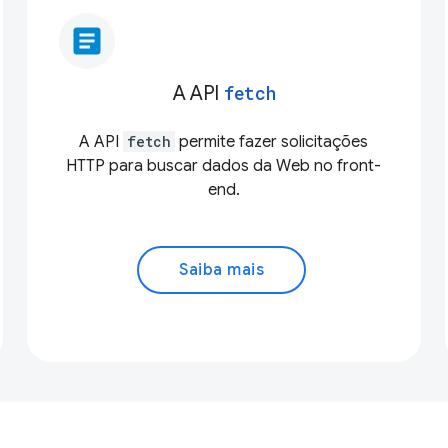
article
A API
fetch
A API
fetch
permite fazer solicitações
HTTP para buscar dados da Web no front-
end.
Saiba mais