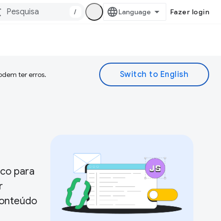
/
Fazer login
odem ter erros.
ico para
r
conteúdo