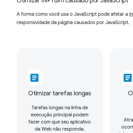
Otimizar INP ruim causado por JavaScript
A forma como você usa o JavaScript pode afetar a
I
responsividade da página causados por JavaScript.
article
article
Otimizar tarefas longas
O
Tarefas longas na linha de
execução principal podem
Atr
fazer com que seu aplicativo
ocor
da Web não responda.