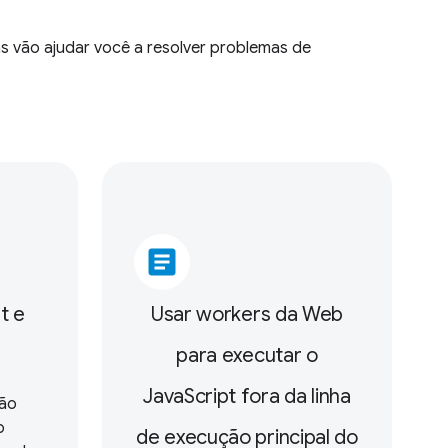
s vão ajudar você a resolver problemas de
article
t e
Usar workers da Web
para executar o
JavaScript fora da linha
são
o
de execução principal do