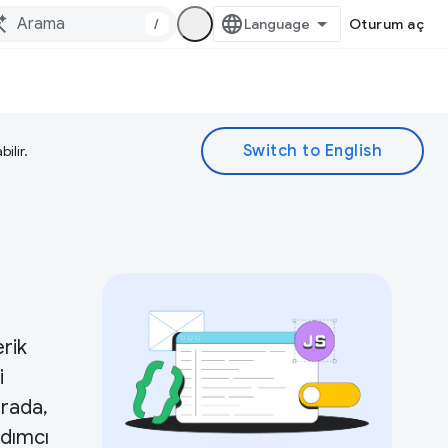
/
Oturum aç
ilir.
erik
i
urada,
rdımcı