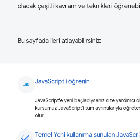
olacak çeşitli kavram ve teknikleri öğrenebil
Bu sayfada ileri atlayabilirsiniz:
JavaScript'i öğrenin
javascript
JavaScript'e yeni başladıysanız size yardımcı ol
kursumuz JavaScript'i tüm ayrıntılarıyla öğret
olur.
Temel Yeni kullanıma sunulan JavaScrip