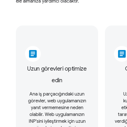
ele almanıza yardımcı olacaktır.
article
article
Uzun görevleri optimize
edin
Ana iş parçacığındaki uzun
U
görevler, web uygulamanızın
ku
yanıt vermemesine neden
et
olabilir. Web uygulamanızın
tara
INP'sini iyileştirmek için uzun
verdi