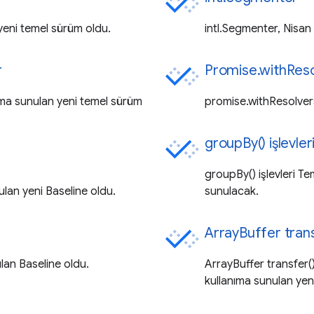
yeni temel sürüm oldu.
intl.Segmenter, Nisan
r
Promise.withReso
ıma sunulan yeni temel sürüm
promise.withResolvers
groupBy() işlevler
groupBy() işlevleri Te
ulan yeni Baseline oldu.
sunulacak.
ArrayBuffer tran
lan Baseline oldu.
ArrayBuffer transfer(
kullanıma sunulan yen