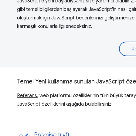
JavaScript'e yeni başladıysanız size yardımcı olabiliriz.
gibi temel bilgilerden başlayarak JavaScript'in nasıl ç
oluşturmak için JavaScript becerilerinizi geliştirmenize
karmaşık konularla ilgileneceksiniz.
J
Temel Yeni kullanıma sunulan JavaScript özell
Referans
, web platformu özelliklerinin tüm büyük tarayıc
JavaScript özelliklerini aşağıda bulabilirsiniz.
Promise.try()