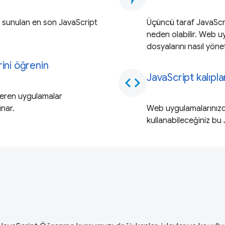
a sunulan en son JavaScript
Üçüncü taraf JavaScr
neden olabilir. Web uy
dosyalarını nasıl yöne
rini öğrenin
JavaScript kalıpla
code
t veren uygulamalar
unar.
Web uygulamalarınızda
kullanabileceğiniz bu 