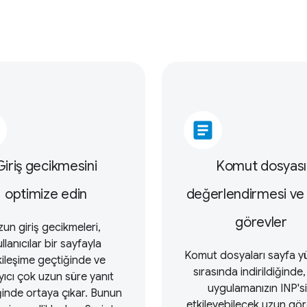
article
Giriş gecikmesini
Komut dosyası
optimize edin
değerlendirmesi ve
görevler
zun giriş gecikmeleri,
llanıcılar bir sayfayla
Komut dosyaları sayfa y
kileşime geçtiğinde ve
sırasında indirildiğinde
yıcı çok uzun süre yanıt
uygulamanızın INP'si
ğinde ortaya çıkar. Bunun
etkileyebilecek uzun gör