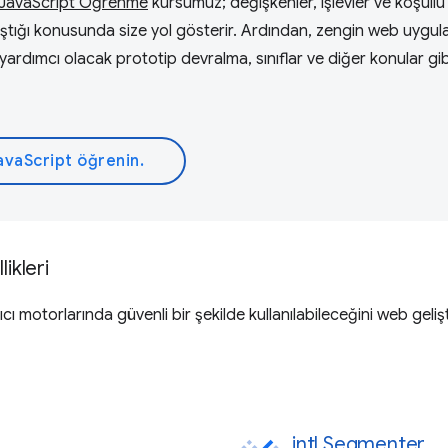
JavaScript Öğrenme
kursumuz; değişkenler, işlevler ve koşullu
alıştığı konusunda size yol gösterir. Ardından, zengin web uygul
 yardımcı olacak prototip devralma, sınıflar ve diğer konular gi
avaScript öğrenin.
ikleri
ı motorlarında güvenli bir şekilde kullanılabileceğini web geliştir
intl.Segmenter