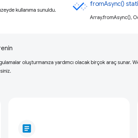
fromAsync() stati
zeyde kullanıma sunuldu.
Array.fromAsync(), Oc
renin
n uygulamalar oluşturmanıza yardımcı olacak birçok araç sunar. 
siniz.
article