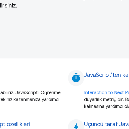
irsiniz.
JavaScript'ten ka
timer
abiliriz. JavaScript'i Öğrenme
Interaction to Next Pa
erek hız kazanmanıza yardımcı
duyarlılık metriğidir. 
kalmasına yardımcı ola
t özellikleri
Üçüncü taraf Jav
bolt