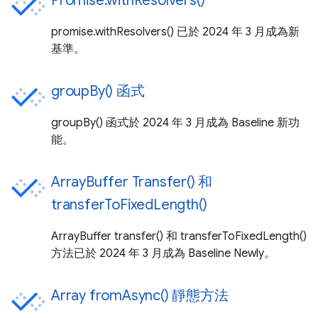
Promise.withResolvers()
promise.withResolvers() 已於 2024 年 3 月成為新
基準。
groupBy() 函式
groupBy() 函式於 2024 年 3 月成為 Baseline 新功
能。
ArrayBuffer Transfer() 和
transferToFixedLength()
ArrayBuffer transfer() 和 transferToFixedLength()
方法已於 2024 年 3 月成為 Baseline Newly。
Array fromAsync() 靜態方法