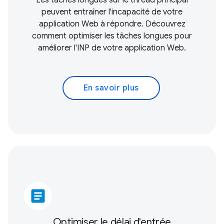
Les tâches longues sur le thread principal
peuvent entraîner l'incapacité de votre
application Web à répondre. Découvrez
comment optimiser les tâches longues pour
améliorer l'INP de votre application Web.
En savoir plus
article
Optimiser le délai d'entrée