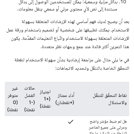
بدائل مرئية وسمعية
: يمكن للمستخدمين الوصول إلى بدائل
مستندة إلى نص لأي محتوى مرئي أو سمعي ينقل معلومات.
بعد أن يصبح لديك فهم أساسي لهذه الإرشادات المتعلقة بسهولة
الاستخدام، يمكنك تطبيقها على شخصية أو تصميم باستخدام ورقة عمل
الإرشادات المتعلقة بسهولة الاستخدام واتّباع التعليمات المقدَّمة. يكون
هذا التمرين أكثر فائدة عند جمع وجهات نظر متعددة.
في ما يلي مثال على مراجعة إرشادية بشأن سهولة الاستخدام لنقطة
التحقّق الخاصة بالتنقّل وتحديد الاتجاهات:
حالات
غير
اجتياز
نقاط التحقّق للتنقّل
أداء ممتاز
الفشل
متوفر
(+1
والاستدلال
(+نقطتان)
(-1
(0
نقطة)
نقطة)
نقطة)
check
هل تم ضبط مؤشر واضح
ومرئي على جميع العناصر
النشطة عند التركيز عليها؟