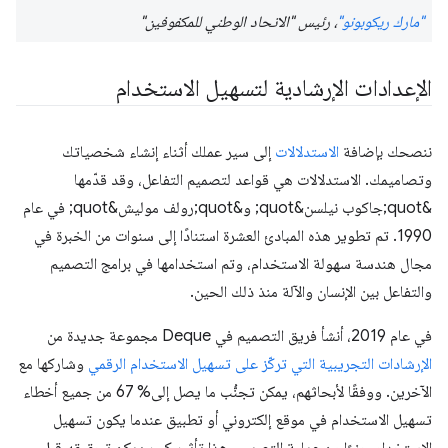
"مارك ريكوبونو"
، رئيس "الاتحاد الوطني للمكفوفين"
الإعدادات الإرشادية لتسهيل الاستخدام
ننصحك بإضافة
الاستدلالات
إلى سير عملك أثناء إنشاء شخصياتك
وتصاميمك. الاستدلالات هي قواعد لتصميم التفاعل، وقد قدّمها
&quot;جاكوب نيلسن&quot; و&quot;رولف موليش&quot; في عام
1990. تم تطوير هذه المبادئ العشرة استنادًا إلى سنوات من الخبرة في
مجال هندسة سهولة الاستخدام، وتم استخدامها في برامج التصميم
والتفاعل بين الإنسان والآلة منذ ذلك الحين.
في عام 2019، أنشأ فريق التصميم في Deque مجموعة جديدة من
الإرشادات التجريبية التي تركّز على تسهيل الاستخدام الرقمي
وشاركها مع
الآخرين. ووفقًا لأبحاثهم، يمكن تجنُّب ما يصل إلى% 67 من جميع أخطاء
تسهيل الاستخدام في موقع إلكتروني أو تطبيق عندما يكون تسهيل