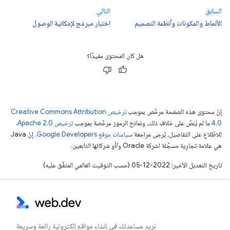
السابق
التالي
الأنماط والمكونات وأنظمة التصميم
اختبار مبرمَج لإمكانية الوصول
هل كان المحتوى مفيدًا؟
إنّ محتوى هذه الصفحة مرخّص بموجب
ترخيص Creative Commons Attribution
4.0‏
ما لم يُنصّ على خلاف ذلك، ونماذج الرموز مرخّصة بموجب
ترخيص Apache 2.0‏
.
للاطّلاع على التفاصيل، يُرجى مراجعة
سياسات موقع Google Developers‏
. إنّ Java
هي علامة تجارية مسجَّلة لشركة Oracle و/أو شركائها التابعين.
تاريخ التعديل الأخير: 2022-12-05 (حسب التوقيت العالمي المتفَّق عليه)
نريد مساعدتك في إنشاء مواقع إلكترونية رائعة وسريعة