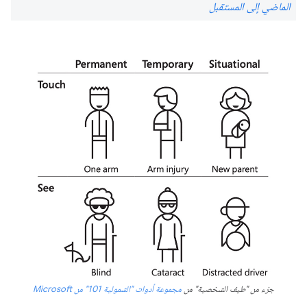
الماضي إلى المستقبل
جزء من "طيف الشخصية" من
مجموعة أدوات "الشمولية 101" من Microsoft