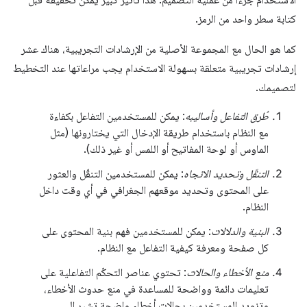
الاستخدام جزءًا من عملية التصميم. هذا تأثير كبير يمكن تحقيقه قبل
كتابة سطر واحد من الرمز.
كما هو الحال مع المجموعة الأصلية من الإرشادات التجريبية، هناك عشر
إرشادات تجريبية متعلقة بسهولة الاستخدام يجب مراعاتها عند التخطيط
لتصميمك.
طُرق التفاعل وأساليبه
: يمكن للمستخدمين التفاعل بكفاءة
مع النظام باستخدام طريقة الإدخال التي يختارونها (مثل
الماوس أو لوحة المفاتيح أو اللمس أو غير ذلك).
التنقّل وتحديد الاتجاه
: يمكن للمستخدمين التنقّل والعثور
على المحتوى وتحديد موقعهم الجغرافي في أي وقت داخل
النظام.
البنية والدلالات
: يمكن للمستخدمين فهم بنية المحتوى على
كل صفحة ومعرفة كيفية التفاعل مع النظام.
منع الأخطاء والحالات
: تحتوي عناصر التحكّم التفاعلية على
تعليمات دائمة وواضحة للمساعدة في منع حدوث الأخطاء،
وتزويد المستخدمين بحالات أخطاء واضحة تشير إلى