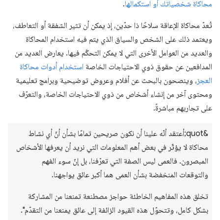
محاكاة شخصياتك أو استكمالها
.
تُعدّ محاكاة الإعاقة سلاحًا ذا حدّين، إذ يمكن أن تثير الشفقة أو التعاطف،
ويعتمد ذلك على الشخص والسياق الذي يتم فيه استخدام المحاكاة
والعديد من العوامل الأخرى التي لا يمكن التحكّم فيها. يعارض العديد من
المدافعين عن حقوق ذوي الاحتياجات الخاصة
استخدام أدوات محاكاة
العجز
، وينصحون بالبحث عن أفلام وعروض توضيحية وبرامج تعليمية
ومحتوى آخر من إنشاء أشخاص من ذوي الاحتياجات الخاصة، والتعرّف
على تجاربهم مباشرةً.
&quot;أعتقد أنّه علينا أن نكون صريحين تمامًا بشأن أنّ أي نشاط
محاكاة لا يؤثّر في بعض أهم المعلومات التي نريد أن يعرفها الأشخاص
المبصرون. فالعمى ليس الصفة التي تعرّفنا، بل إنّ سوء الفهم
والتوقعات المنخفضة بشأن العمى هما أكبر عائق يواجهنا.
تخلق هذه المفاهيم الخاطئة حواجز مصطنعة تمنعنا من المشاركة
بشكل كامل، وتتحوّل هذه القيود الزائفة إلى عائق يمنعنا من التقدّم".