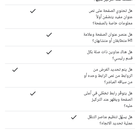
check
هل تحتوي الصفحة على نص
عنوان مفيد يتضمّن أولاً
معلومات خاصة بالصفحة؟
check
هل عنصر عنوان الصفحة وعلامة
H1 متطابقان أو متشابهان؟
check
هل هناك عناوين ذات صلة بكل
قسم رئيسي؟
check
هل يتم تحديد الغرض من
الروابط من نص الرابط وحده أو
من سياقه المباشر؟
check
هل يتوفّر رابط تخطّي في أعلى
الصفحة ويظهر عند التركيز
عليه؟
check
هل يسهّل تنظيم عناصر التنقّل
عملية تحديد الاتجاه؟