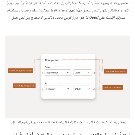
تم تمييز ثلاثة رموز تتضمّن نصًا بديلاً. تعمل الرموز الخاصة بـ "حفظ الوظيفة" و "غير مهتم"
كأزرار، وبالتالي يكون النص البديل مهمًا لفهم الإجراء. الرمز بجانب "التقدّم بطلب باستخدام
سيرتك الذاتية على Indeed" هو رمز زخرفي بحت، وبالتالي لا يحتاج إلى نص بديل.
يمكن ربط تصنيفات إدخال متعددة بكل إدخال، لمساعدة المستخدمين في فهم السياق.
استنادًا إلى برنامج التصميم الذي تستخدمه، من المفترض أن تتوفّر لك