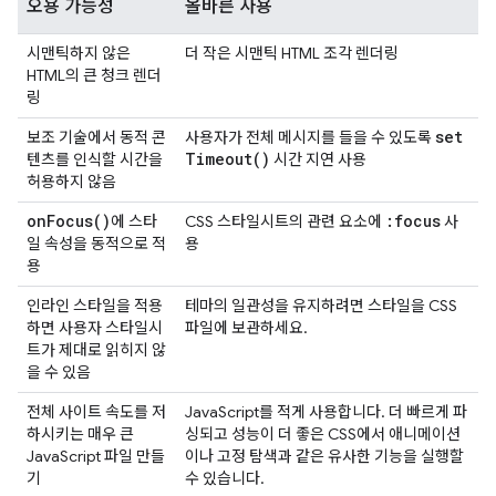
오용 가능성
올바른 사용
시맨틱하지 않은
더 작은 시맨틱 HTML 조각 렌더링
HTML의 큰 청크 렌더
링
set
보조 기술에서 동적 콘
사용자가 전체 메시지를 들을 수 있도록
Timeout(
)
텐츠를 인식할 시간을
시간 지연 사용
허용하지 않음
on
Focus(
)
:focus
에 스타
CSS 스타일시트의 관련 요소에
사
일 속성을 동적으로 적
용
용
인라인 스타일을 적용
테마의 일관성을 유지하려면 스타일을 CSS
하면 사용자 스타일시
파일에 보관하세요.
트가 제대로 읽히지 않
을 수 있음
전체 사이트 속도를 저
JavaScript를 적게 사용합니다. 더 빠르게 파
하시키는 매우 큰
싱되고 성능이 더 좋은 CSS에서 애니메이션
JavaScript 파일 만들
이나 고정 탐색과 같은 유사한 기능을 실행할
기
수 있습니다.