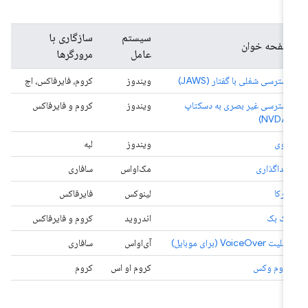
سیستم
سازگاری با
صفحه خوان
عامل
مرورگرها
دسترسی شغلی با گفتار (JAWS)
ویندوز
کروم، فایرفاکس، اج
دسترسی غیر بصری به دسکتاپ
ویندوز
کروم و فایرفاکس
(NVDA)
راوی
ویندوز
لبه
صداگذاری
مک‌او‌اس
سافاری
اورکا
لینوکس
فایرفاکس
تاک بک
اندروید
کروم و فایرفاکس
قابلیت VoiceOver (برای موبایل)
آی‌او‌اس
سافاری
کروم وکس
کروم او اس
کروم