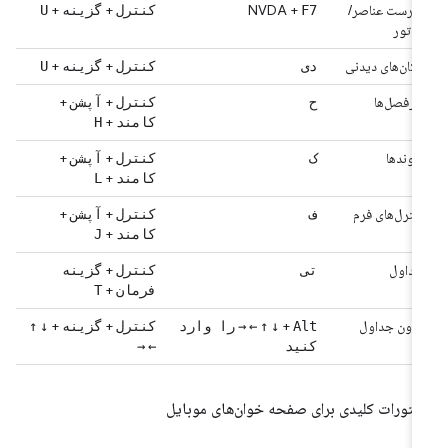
فهرست عناصر/
NVDA +
+
+
F7
کنترل
گزینه
U
روتور
مکان‌های دیدنی
+
+
دی
کنترل
گزینه
U
سرفصل‌ها
+
+
ح
کنترل
آپشن
+
کامند
H
پیوندها
+
+
ک
کنترل
آپشن
+
کامند
L
کنترل‌های فرم
+
+
ف
کنترل
آپشن
+
کامند
J
جداول
+
تی
کنترل
گزینه
+
فرمان
T
درون جداول
+
+
+
Alt
↓
↑
←
→
را وارد
کنترل
گزینه
↓
↑
کنید
←
→
تورات کلیدی برای صفحه خوان‌های موبایل