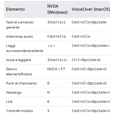
NVDA
Elemento
VoiceOver (macOS)
(Windows)
Tasti di comando
+
Inserisci
Controllo
Opzione
generali
Interrompi audio
Controllo
Controllo
Leggi
o
+
+
o
↓
↑
Controllo
Opzione
→
successivo/precedente
Inizia a leggere
+
+
Inserisci
↓
Ctrl
Opzione
A
Elenco
NVDA +
+
+
F7
Control
Opzione
U
elementi/Rotore
Punti di riferimento
+
+
D
Control
Opzione
U
Headings
+
+
H
Controllo
Opzione
Co
Link
+
+
K
Controllo
Opzione
Co
Controlli modulo
+
+
V
Controllo
Opzione
Co