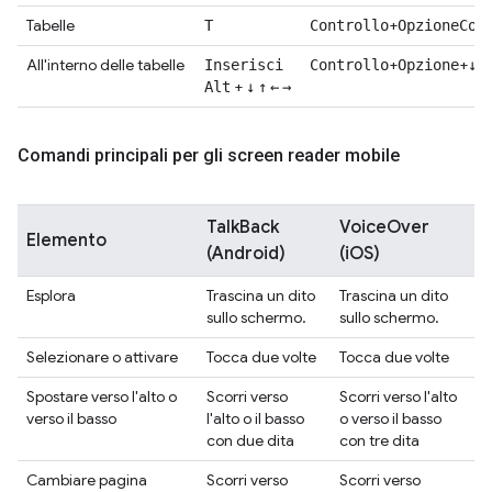
Tabelle
+
T
Controllo
Opzione
Com
All'interno delle tabelle
+
+
Inserisci
Controllo
Opzione
↓
↑
+
Alt
↓
↑
←
→
Comandi principali per gli screen reader mobile
TalkBack
VoiceOver
Elemento
(Android)
(iOS)
Esplora
Trascina un dito
Trascina un dito
sullo schermo.
sullo schermo.
Selezionare o attivare
Tocca due volte
Tocca due volte
Spostare verso l'alto o
Scorri verso
Scorri verso l'alto
verso il basso
l'alto o il basso
o verso il basso
con due dita
con tre dita
Cambiare pagina
Scorri verso
Scorri verso