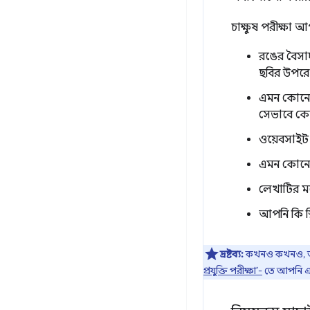
চাক্ষুষ পরীক্ষা
রঙের বৈসাদ
ছবির উপরে
এমন কোনো 
সেভাবে কো
ওয়েবসাইট 
এমন কোনো ফ্
লেখাটির মধ
আপনি কি স্ক
দ্রষ্টব্য:
কখনও কখনও, অতির
প্রযুক্তি পরীক্ষা’-
তে আপনি এ 