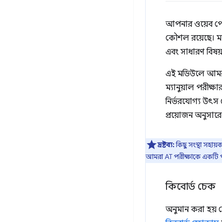
আপনার ওয়েব পেজ
কৌশল রয়েছে। ম্যা
এবং সাধারণ বিষয়ব
এই মডিউলে আমরা 
ম্যানুয়াল পরীক
নির্ভরযোগ্য উৎস
প্রয়োজন অনুসারে 
দ্রষ্টব্য:
কিছু সংস্থা সহায়
আমরা AT পরীক্ষাকে একটি পৃ
কিবোর্ড চেক
অনুমান করা হয় য