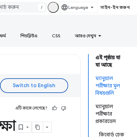
/
সাইন-ইন করুন
ফর্ম
পিডব্লিউএ
CSS
আরও দেখুন
এই পৃষ্ঠায় যা
যা আছে
ম্যানুয়াল
পরীক্ষার মূল
বিষয়গুলি
ম্যানুয়াল
এটি কাজে লেগেছে?
পরীক্ষার
্ষা
প্রকারভেদ
কিবোর্ড চেক