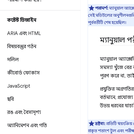
পরিমাপ করা হয়?
পরামর্শ:
ম্যানুয়াল অ্য
সেই মডিউলের অনুশীলনগুলি
কন্টেন্ট ডিজাইন
পূর্ববর্তীটি শেষ হয়েছিল।
ARIA এবং HTML
ম্যানুয়াল 
বিষয়বস্তুর গঠন
ম্যানুয়াল অ্যাক্
দলিল
সমস্যা খুঁজে বের 
কীবোর্ড ফোকাস
পূরণ করে না, তাই 
Java
Script
প্রযুক্তির অগ্রগত
বর্তমানে, প্রযোজ্
ছবি
উভয় ধরনের যাচা
রঙ এবং বৈসাদৃশ্য
দ্রষ্টব্য:
প্রতিটি স্বয়ংক্
অ্যানিমেশন এবং গতি
প্রকৃত শতাংশ টুল এবং পরীক্ষ