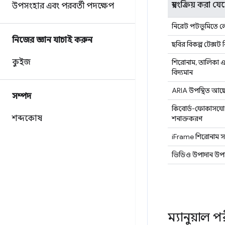
স্বয়ংক্রিয় করা য
উপসংহার এবং পরবর্তী পদক্ষেপ
নিরেট পটভূমিতে লে
নিজের জ্ঞান যাচাই করুন
ছবির বিকল্প টেক্সট ব
কুইজ
শিরোনাম, তালিকা এবং
বিদ্যমান
ARIA উপস্থিত আছ
সম্পদ
কিবোর্ড-ফোকাসযোগ
শব্দকোষ
শনাক্তকরণ
iFrame শিরোনাম স
ভিডিও উপাদান উপস
ম্যানুয়াল প