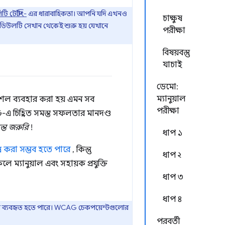
ি টেস্টিং-
এর ধারাবাহিকতা। আপনি যদি এখনও
চাক্ষুষ
ডিউলটি সেখান থেকেই শুরু হয় যেখানে
পরীক্ষা
বিষয়বস্তু
যাচাই
ডেমো:
ম্যানুয়াল
ও কৌশল ব্যবহার করা হয় এমন সব
পরীক্ষা
WCAG-এ চিহ্নিত সমস্ত সফলতার মানদণ্ড
ন্ত জরুরি
!
ধাপ ১
পন্ন করা সম্ভব হতে পারে
, কিন্তু
ধাপ ২
ে ম্যানুয়াল এবং সহায়ক প্রযুক্তি
ধাপ ৩
ধাপ ৪
ন উপায়ে ব্যবহৃত হতে পারে। WCAG চেকপয়েন্টগুলোর
পরবর্তী