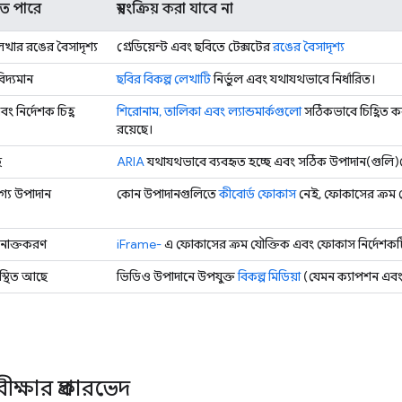
েতে পারে
স্বয়ংক্রিয় করা যাবে না
খার রঙের বৈসাদৃশ্য
গ্রেডিয়েন্ট এবং ছবিতে টেক্সটের
রঙের বৈসাদৃশ্য
িদ্যমান
ছবির বিকল্প লেখাটি
নির্ভুল এবং যথাযথভাবে নির্ধারিত।
 নির্দেশক চিহ্ন
শিরোনাম, তালিকা এবং ল্যান্ডমার্কগুলো
সঠিকভাবে চিহ্নিত কর
রয়েছে।
ে
ARIA
যথাযথভাবে ব্যবহৃত হচ্ছে এবং সঠিক উপাদান(গুলি)তে
্য উপাদান
কোন উপাদানগুলিতে
কীবোর্ড ফোকাস
নেই, ফোকাসের ক্রম য
নাক্তকরণ
iFrame-
এ ফোকাসের ক্রম যৌক্তিক এবং ফোকাস নির্দেশকটি 
্থিত আছে
ভিডিও উপাদানে উপযুক্ত
বিকল্প মিডিয়া
(যেমন ক্যাপশন এবং ট্
রীক্ষার প্রকারভেদ