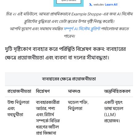
চিত্র ২। এই মডিউলে, আমরা প্রাথমিকভাবে Example Shoppe-এর জন্য AI সিস্টেম
ব্লুপ্রিন্টের বুদ্ধিমত্তা এবং ডেটা স্তরের উপর দৃষ্টি নিবদ্ধ করেছি।
আপনি সুযোগ এবং সমাধান সমন্বিত
সম্পূর্ণ AI সিস্টেম ব্লুপ্রিন্ট
পর্যালোচনা করতে
পারেন।
দুটি দৃষ্টিকোণ ব্যবহার করে পরিস্থিতি বিশ্লেষণ করুন: ব্যবহারের
ক্ষেত্রে প্রয়োজনীয়তা এবং ব্যবসা বা দলের সীমাবদ্ধতা।
ব্যবহারের ক্ষেত্রে প্রয়োজনীয়তা
প্রয়োজনীয়তা
বিশ্লেষণ
মানদণ্ড
অন্তর্নিহিতকরণ
উচ্চ নির্ভুলতা
ব্যবহারকারীরা
মডেল শক্তি,
একটি বৃহৎ
এবং
অর্ডার, পণ্য
নির্ভুলতা
ভাষা মডেল
বহুমুখীতা
এবং রিটার্ন
(LLM)
সম্পর্কে বিভিন্ন
প্রয়োজন।
ধরণের জটিল
প্রশ্ন জিজ্ঞাসা