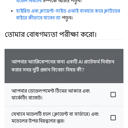
মডেল নির্বাচন
সম্পর্কে আরও পড়ুন।
হাইব্রিড এবং ক্লায়েন্ট-সাইড এআই ব্যবহার করে ক্লাউডের
বাইরে কীভাবে যাবেন তা
পড়ুন।
তোমার বোধগম্যতা পরীক্ষা করো।
আপনার অ্যাপ্লিকেশনের জন্য একটি AI প্ল্যাটফর্ম নির্বাচন
করার সময় দুটি প্রধান বিবেচ্য বিষয় কী?
আপনার ডেভেলপমেন্ট টিমের আকার এবং
মার্কেটিং বাজেট।
যেখানে মডেলটি চলে (ক্লায়েন্ট বা সার্ভারে) এবং
মডেলের উপর নিয়ন্ত্রণের স্তর।