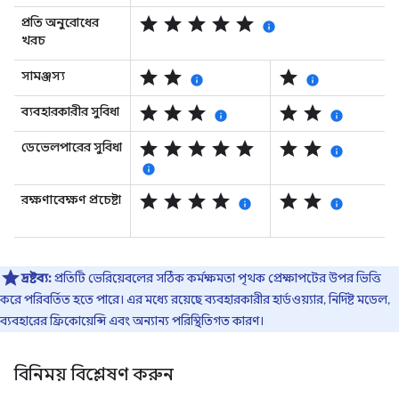
star
star
star
star
star
প্রতি অনুরোধের
info
খরচ
star
star
star
সামঞ্জস্য
info
info
star
star
star
star
star
ব্যবহারকারীর সুবিধা
info
info
star
star
star
star
star
star
star
ডেভেলপারের সুবিধা
info
info
star
star
star
star
star
star
রক্ষণাবেক্ষণ প্রচেষ্টা
info
info
দ্রষ্টব্য:
প্রতিটি ভেরিয়েবলের সঠিক কর্মক্ষমতা পৃথক প্রেক্ষাপটের উপর ভিত্তি
করে পরিবর্তিত হতে পারে। এর মধ্যে রয়েছে ব্যবহারকারীর হার্ডওয়্যার, নির্দিষ্ট মডেল,
ব্যবহারের ফ্রিকোয়েন্সি এবং অন্যান্য পরিস্থিতিগত কারণ।
বিনিময় বিশ্লেষণ করুন