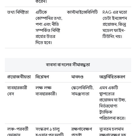
করেন।
তথ্য নির্দিষ্টতা
এটিকে
কাস্টমাইজেবিলিটি
RAG এর মতো
কোম্পানির তথ্য,
ডেটা ইনজেশন
পণ্য এবং নীতি
প্রয়োজন, কিন্তু
সম্পর্কিত নির্দিষ্ট
মডেল ফাইন-
প্রশ্নের উত্তর
টিউনিং নয়।
দিতে হবে।
ব্যবসা বা দলের সীমাবদ্ধতা
প্রয়োজনীয়তা
বিশ্লেষণ
মানদণ্ড
অন্তর্নিহিতকরণ
ব্যবহারকারী
লক্ষ লক্ষ
স্কেলেবিলিটি,
এমন একটি
বেস
ব্যবহারকারী।
সামঞ্জস্যতা
স্থাপত্যের
প্রয়োজন যা উচ্চ,
নির্ভরযোগ্য
ট্র্যাফিক
পরিচালনা করে।
লঞ্চ-পরবর্তী
সংস্করণ ১ চালু
রক্ষণাবেক্ষণ
ন্যূনতম চলমান
ফোকাস
হওয়ার পর দলটি
প্রচেষ্টা
রক্ষণাবেক্ষণ সহ