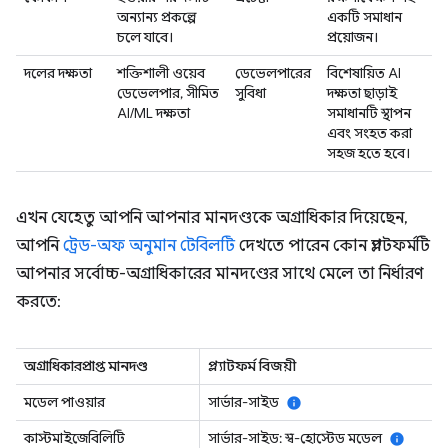
অন্যান্য প্রকল্পে
একটি সমাধান
চলে যাবে।
প্রয়োজন।
দলের দক্ষতা
শক্তিশালী ওয়েব
ডেভেলপারের
বিশেষায়িত AI
ডেভেলপার, সীমিত
সুবিধা
দক্ষতা ছাড়াই
AI/ML দক্ষতা
সমাধানটি স্থাপন
এবং সংহত করা
সহজ হতে হবে।
এখন যেহেতু আপনি আপনার মানদণ্ডকে অগ্রাধিকার দিয়েছেন,
আপনি
ট্রেড-অফ অনুমান টেবিলটি
দেখতে পারেন কোন প্ল্যাটফর্মটি
আপনার সর্বোচ্চ-অগ্রাধিকারের মানদণ্ডের সাথে মেলে তা নির্ধারণ
করতে:
অগ্রাধিকারপ্রাপ্ত মানদণ্ড
প্ল্যাটফর্ম বিজয়ী
মডেল পাওয়ার
সার্ভার-সাইড
info
কাস্টমাইজেবিলিটি
সার্ভার-সাইড: স্ব-হোস্টেড মডেল
info