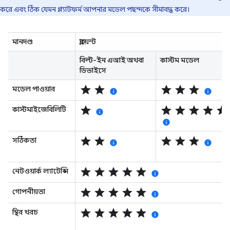
করে এবং ঠিক যেমন প্ল্যাটফর্ম আপনার মডেল পছন্দকে সীমাবদ্ধ করে।
মানদণ্ড
ক্লায়েন্ট
বিল্ট-ইন এআই অথবা
কাস্টম মডেল
ডিভাইসে
star
star
star
star
star
মডেল পাওয়ার
info
info
star
star
star
star
star
star
কাস্টমাইজেবিলিটি
info
info
star
star
star
star
star
সঠিকতা
info
info
star
star
star
star
star
নেটওয়ার্ক ল্যাটেন্সি
info
star
star
star
star
star
গোপনীয়তা
info
star
star
star
star
star
স্থির খরচ
info